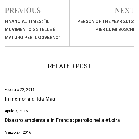
e
t
k
e
i
y
n
PREVIOUS
NEXT
b
s
e
a
l
L
t
o
A
d
d
i
FINANCIAL TIMES: “IL
PERSON OF THE YEAR 2015:
o
p
I
s
n
MOVIMENTO 5 STELLE È
PIER LUIGI BOSCHI
k
p
n
k
MATURO PER IL GOVERNO”
RELATED POST
Febbraio 22, 2016
In memoria di Ida Magli
Aprile 6, 2016
Disastro ambientale in Francia: petrolio nella #Loira
Marzo 24, 2016