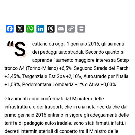
F
X
W
L
T
E
C
P
a
h
i
h
m
o
r
“S
cattano da oggi, 1 gennaio 2016, gli aumenti
c
a
n
r
a
p
i
e
dei pedaggi autostradali. Secondo quanto si
t
k
e
i
y
n
b
s
e
a
l
L
t
apprende l’aumento maggiore interessa Satap
o
A
d
d
i
tronco A4 (Torino-Milano) +6,5%. Seguono Strada dei Parchi
o
p
I
s
n
+3,45%, Tangenziale Est Spa +2,10%, Autostrade per l’Italia
k
p
n
k
+1,09%, Pedemontana Lombarda +1% e Ativa +0,03%.
Gli aumenti sono confermati dal Ministero delle
infrastrutture e dei trasporti, che in una nota ricorda che dal
primo gennaio 2016 entrano in vigore gli adeguamenti delle
tariffe di pedaggio autostradale: sono stati firmati, infatti, i
decreti interministeriali di concerto tra il Ministro delle