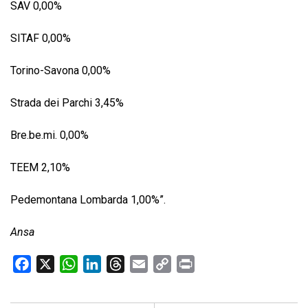
SAV 0,00%
SITAF 0,00%
Torino-Savona 0,00%
Strada dei Parchi 3,45%
Bre.be.mi. 0,00%
TEEM 2,10%
Pedemontana Lombarda 1,00%”.
Ansa
F
X
W
L
T
E
C
P
a
h
i
h
m
o
r
c
a
n
r
a
p
i