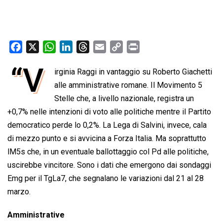
F
X
W
L
T
E
C
P
a
h
i
h
m
o
r
“V
irginia Raggi in vantaggio su Roberto Giachetti
c
a
n
r
a
p
i
e
alle amministrative romane. Il Movimento 5
t
k
e
i
y
n
b
s
e
a
l
L
t
Stelle che, a livello nazionale, registra un
o
A
d
d
i
+0,7% nelle intenzioni di voto alle politiche mentre il Partito
o
p
I
s
n
democratico perde lo 0,2%. La Lega di Salvini, invece, cala
k
p
n
k
di mezzo punto e si avvicina a Forza Italia. Ma soprattutto
lM5s che, in un eventuale ballottaggio col Pd alle politiche,
uscirebbe vincitore. Sono i dati che emergono dai sondaggi
Emg per il TgLa7, che segnalano le variazioni dal 21 al 28
marzo.
Amministrative