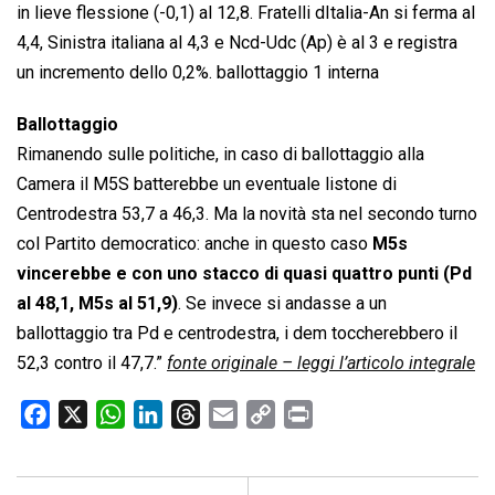
in lieve flessione (-0,1) al 12,8. Fratelli dItalia-An si ferma al
4,4, Sinistra italiana al 4,3 e Ncd-Udc (Ap) è al 3 e registra
un incremento dello 0,2%. ballottaggio 1 interna
Ballottaggio
Rimanendo sulle politiche, in caso di ballottaggio alla
Camera il M5S batterebbe un eventuale listone di
Centrodestra 53,7 a 46,3. Ma la novità sta nel secondo turno
col Partito democratico: anche in questo caso
M5s
vincerebbe e con uno stacco di quasi quattro punti (Pd
al 48,1, M5s al 51,9)
. Se invece si andasse a un
ballottaggio tra Pd e centrodestra, i dem toccherebbero il
52,3 contro il 47,7.”
fonte originale – leggi l’articolo integrale
F
X
W
L
T
E
C
P
a
h
i
h
m
o
r
c
a
n
r
a
p
i