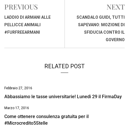
e
t
k
e
i
y
n
PREVIOUS
NEXT
b
s
e
a
l
L
t
o
A
d
d
i
LADDIO DI ARMANI ALLE
SCANDALO GUIDI, TUTTI
o
p
I
s
n
PELLICCE ANIMALI
SAPEVANO: MOZIONE DI
k
p
n
k
#FURFREEARMANI
SFIDUCIA CONTRO IL
GOVERNO
RELATED POST
Febbraio 27, 2016
Abbassiamo le tasse universitarie! Lunedì 29 il FirmaDay
Marzo 17, 2016
Come ottenere consulenza gratuita per il
#Microcredito5Stelle