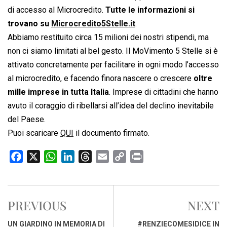
di accesso al Microcredito.
Tutte le informazioni si
trovano su
Microcredito5Stelle.it
.
Abbiamo restituito circa 15 milioni dei nostri stipendi, ma
non ci siamo limitati al bel gesto. Il MoVimento 5 Stelle si è
attivato concretamente per facilitare in ogni modo l’accesso
al microcredito, e facendo finora nascere o crescere
oltre
mille imprese in tutta Italia
. Imprese di cittadini che hanno
avuto il coraggio di ribellarsi all’idea del declino inevitabile
del Paese.
Puoi scaricare
QUI
il documento firmato.
F
X
W
L
T
E
C
P
a
h
i
h
m
o
r
c
a
n
r
a
p
i
e
t
k
e
i
y
n
PREVIOUS
NEXT
b
s
e
a
l
L
t
o
A
d
d
i
UN GIARDINO IN MEMORIA DI
#RENZIECOMESIDICE IN