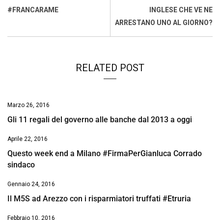
o
p
I
s
n
#FRANCARAME
INGLESE CHE VE NE
k
p
n
k
ARRESTANO UNO AL GIORNO?
RELATED POST
Marzo 26, 2016
Gli 11 regali del governo alle banche dal 2013 a oggi
Aprile 22, 2016
Questo week end a Milano #FirmaPerGianluca Corrado
sindaco
Gennaio 24, 2016
Il M5S ad Arezzo con i risparmiatori truffati #Etruria
Febbraio 10, 2016