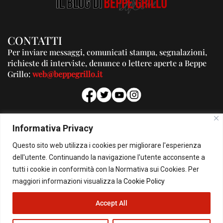
CONTATTI
Per inviare messaggi, comunicati stampa, segnalazioni,
richieste di interviste, denunce o lettere aperte a Beppe
Grillo:
web@beppegrillo.it
PUBBLICITA'
Informativa Privacy
Per la tua pubblicità su questo Blog:
Questo sito web utilizza i cookies per migliorare l'esperienza
pubblicita@beppegrillo.it
dell'utente. Continuando la navigazione l'utente acconsente a
tutti i cookie in conformità con la Normativa sui Cookies. Per
HOMEPAGE
COOKIE POLICY
PRIVACY POLICY
CONTATTI
maggiori informazioni visualizza la
Cookie Policy
Accept All
© Copyright 2026 - Il Blog di Beppe Grillo. All Rights Reserved - Powered by
happygrafic.com