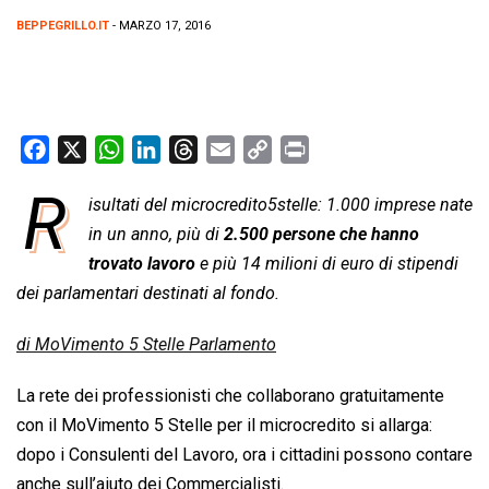
BEPPEGRILLO.IT
- MARZO 17, 2016
F
X
W
L
T
E
C
P
a
h
i
h
m
o
r
R
isultati del microcredito5stelle: 1.000 imprese nate
c
a
n
r
a
p
i
e
in un anno, più di
t
k
e
2.500 persone che hanno
i
y
n
b
s
e
a
l
L
t
trovato lavoro
e più 14 milioni di euro di stipendi
o
A
d
d
i
dei parlamentari destinati al fondo.
o
p
I
s
n
di MoVimento 5 Stelle Parlamento
k
p
n
k
La rete dei professionisti che collaborano gratuitamente
con il MoVimento 5 Stelle per il microcredito si allarga:
dopo i Consulenti del Lavoro, ora i cittadini possono contare
anche sull’aiuto dei Commercialisti.