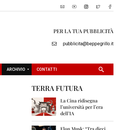
PER LA TUA PUBBLICITÀ
pubblicita@beppegrillo.it
ARCHIVIO
CONTATTI
TERRA FUTURA
2
0
La Cina ridisegna
0
l’università per l’era
5
dell’IA
2
0
Elon Musk: “Tra dieci