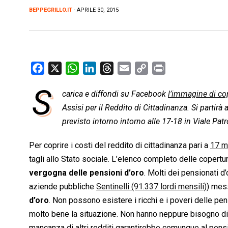
BEPPEGRILLO.IT
- APRILE 30, 2015
F
X
W
L
T
E
C
P
a
h
i
h
m
o
r
S
carica e diffondi su Facebook
l’immagine di co
c
a
n
r
a
p
i
e
Assisi per il Reddito di Cittadinanza. Si partirà
t
k
e
i
y
n
b
s
e
a
l
L
t
previsto intorno intorno alle 17-18 in Viale Patr
o
A
d
d
i
Per coprire i costi del reddito di cittadinanza pari a
17 mi
o
p
I
s
n
tagli allo Stato sociale. L’elenco completo delle copert
k
p
n
k
vergogna delle pensioni d’oro
. Molti dei pensionati d
aziende pubbliche
Sentinelli (91.337 lordi mensili)
) mess
d’oro
. Non possono esistere i ricchi e i poveri delle pens
molto bene la situazione. Non hanno neppure bisogno di 
mancanza di altri redditi garantirebbe comunque al pens