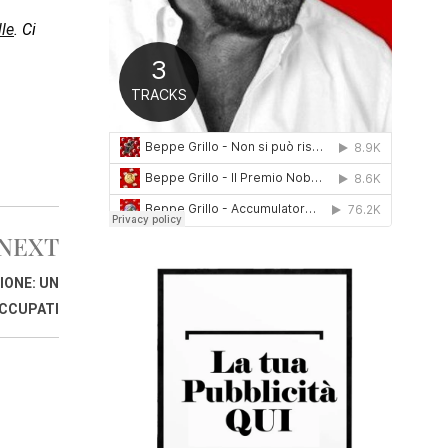
0
le
. Ci
1
6
NEXT
IONE: UN
OCCUPATI