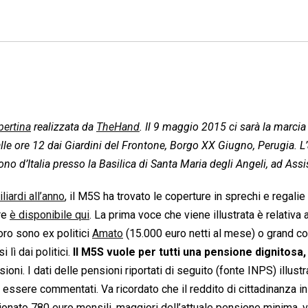
pertina
realizzata da
TheHand
. Il 9 maggio 2015 ci sarà la marcia
 alle ore 12 dai Giardini del Frontone, Borgo XX Giugno, Perugia. L’
ono d’Italia presso la Basilica di Santa Maria degli Angeli, ad Assis
liardi all’anno
, il M5S ha trovato le coperture in sprechi e regalie
ure
è disponibile qui
. La prima voce che viene illustrata è relativa a
’oro sono ex politici
Amato
(15.000 euro netti al mese) o grand c
i lì dai politici.
Il M5S vuole per tutti una pensione dignitosa
ioni. I dati delle pensioni riportati di seguito (fonte INPS) illust
essere commentati. Va ricordato che il reddito di cittadinanza in
ionato 780 euro mensili, maggiori dell’attuale pensione minima, 