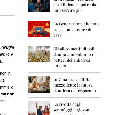
0
anni il denaro potrebbe
6
non servire più”
2
0
La Generazione che non
0
7
riesce più a uscire di
casa
2
0
 Perugia-
0
Gli allevamenti di polli
8
stanno alimentando i
arrivo è
batteri della diarrea
i.
2
umana
0
0
 non in
9
In Cina ora si affitta
lla
mezzo letto: la nuova
2
ommis di
frontiera del risparmio
0
, ma non
1
0
rano
La rivolta degli
scarafaggi: i giovani
2
vedi