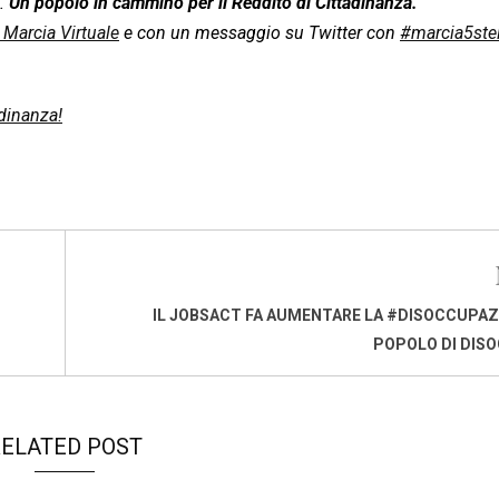
e.
Un popolo in cammino per il Reddito di Cittadinanza.
a Marcia Virtuale
e con un messaggio su Twitter con
#marcia5stel
dinanza!
IL JOBSACT FA AUMENTARE LA #DISOCCUPAZ
POPOLO DI DIS
ELATED POST