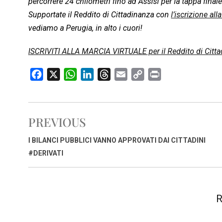
percorrere 24 chilometri fino ad Assisi per la tappa final
Supportate il Reddito di Cittadinanza con
l’iscrizione all
vediamo a Perugia, in alto i cuori!
ISCRIVITI ALLA MARCIA VIRTUALE per il Reddito di Citta
F
X
W
L
T
E
C
P
a
h
i
h
m
o
r
c
a
n
r
a
p
i
e
t
k
e
i
y
n
PREVIOUS
b
s
e
a
l
L
t
o
A
d
d
i
I BILANCI PUBBLICI VANNO APPROVATI DAI CITTADINI
o
p
I
s
n
#DERIVATI
k
p
n
k
R