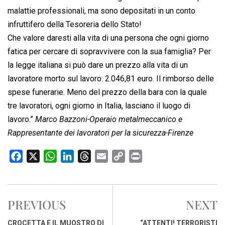
malattie professionali, ma sono depositati in un conto
infruttifero della Tesoreria dello Stato!
Che valore daresti alla vita di una persona che ogni giorno
fatica per cercare di sopravvivere con la sua famiglia? Per
la legge italiana si può dare un prezzo alla vita di un
lavoratore morto sul lavoro: 2.046,81 euro. Il rimborso delle
spese funerarie. Meno del prezzo della bara con la quale
tre lavoratori, ogni giorno in Italia, lasciano il luogo di
lavoro.”
Marco Bazzoni-Operaio metalmeccanico e
Rappresentante dei lavoratori per la sicurezza-Firenze
F
X
W
L
T
E
C
P
a
h
i
h
m
o
r
c
a
n
r
a
p
i
e
t
k
e
i
y
n
PREVIOUS
NEXT
b
s
e
a
l
L
t
o
A
d
d
i
CROCETTA E IL MUOSTRO DI
“ATTENTI! TERRORISTI