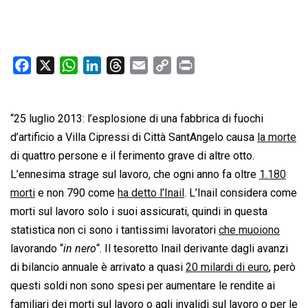
F
X
W
L
T
E
C
P
a
h
i
h
m
o
r
c
a
n
r
a
p
i
“25 luglio 2013: l’esplosione di una fabbrica di fuochi
e
t
k
e
i
y
n
b
s
e
a
l
L
t
d’artificio a Villa Cipressi di Città SantAngelo causa
la morte
o
A
d
d
i
di quattro persone e il ferimento grave di altre otto.
o
p
I
s
n
L’ennesima strage sul lavoro, che ogni anno fa oltre
1.180
k
p
n
k
morti
e non 790 come
ha detto l’Inail
. L’Inail considera come
morti sul lavoro solo i suoi assicurati, quindi in questa
statistica non ci sono i tantissimi lavoratori
che muoiono
lavorando “
in nero
“. Il tesoretto Inail derivante dagli avanzi
di bilancio annuale è arrivato a quasi
20 milardi di euro
, però
questi soldi non sono spesi per aumentare le rendite ai
familiari dei morti sul lavoro o agli invalidi sul lavoro o per le