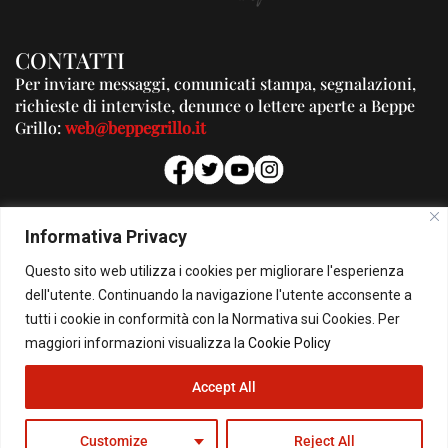
CONTATTI
Per inviare messaggi, comunicati stampa, segnalazioni,
richieste di interviste, denunce o lettere aperte a Beppe
Grillo:
web@beppegrillo.it
PUBBLICITA'
Informativa Privacy
Per la tua pubblicità su questo Blog:
Questo sito web utilizza i cookies per migliorare l'esperienza
pubblicita@beppegrillo.it
dell'utente. Continuando la navigazione l'utente acconsente a
tutti i cookie in conformità con la Normativa sui Cookies. Per
HOMEPAGE
COOKIE POLICY
PRIVACY POLICY
CONTATTI
maggiori informazioni visualizza la
Cookie Policy
Accept All
© Copyright 2026 - Il Blog di Beppe Grillo. All Rights Reserved - Powered by
happygrafic.com
Customize
Reject All