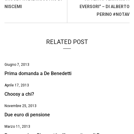
o
p
I
s
n
NISCEMI
EVERSORI” – DI ALBERTO
k
p
n
k
PERINO #NOTAV
RELATED POST
Giugno 7, 2013
Prima domanda a De Benedetti
Aprile 17, 2013
Choosy a chi?
Novembre 25, 2013
Due euro di pensione
Marzo 11, 2013