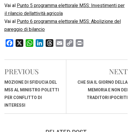
Vai al
Punto 5 programma elettorale M5S: Investimenti per
il rilancio dellattività agricola
Vai al
Punto 6 programma elettorale M5S: Abolizione del
pareggio di bilancio
F
X
W
L
T
E
C
P
a
h
i
h
m
o
r
c
a
n
r
a
p
i
e
t
k
e
i
y
n
PREVIOUS
NEXT
b
s
e
a
l
L
t
o
A
d
d
i
MOZIONE DI SFIDUCIA DEL
CHE SIA IL GIORNO DELLA
o
p
I
s
n
M5S AL MINISTRO POLETTI
MEMORIA E NON DEI
k
p
n
k
PER CONFLITTO DI
TRADITORI IPOCRITI
INTERESSI