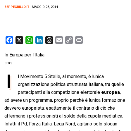
BEPPEGRILLO.IT
- MAGGIO 23, 2014
F
X
W
L
T
E
C
P
a
h
i
h
m
o
r
In Europa per l’Italia
c
a
n
r
a
p
i
e
t
k
e
i
y
n
(3:00)
b
s
e
a
l
L
t
I
l Movimento 5 Stelle, al momento, è lunica
o
A
d
d
i
organizzazione politica strutturata italiana, tra quelle
o
p
I
s
n
partecipanti alla competizione elettorale
europea
,
k
p
n
k
ad avere un programma, proprio perché è lunica formazione
davvero europeista: esattamente il contrario di ciò che
affermano i professionisti al soldo della cupola mediatica.
Infatti il Pd, Forza Italia, Lega Nord, agitano solo slogan