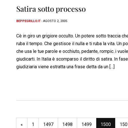
Satira sotto processo
BEPPEGRILLO.IT
- AGOSTO 2, 2005
Cè in giro un grigiore occulto. Un potere sotto traccia che
ruba il tempo. Che gestisce il nulla e ti ruba la vita. Un p
che usa le tue parole e occhiuto, pedante, rompic..i vuol
giudicarti. In Italia è scomparso il diritto di satira. In fase
giudiziaria viene estratta una frase detta da un […]
«
1
1497
1498
1499
1500
150