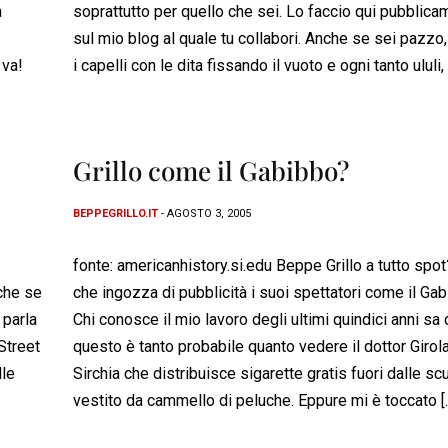
a
soprattutto per quello che sei. Lo faccio qui pubblic
sul mio blog al quale tu collabori. Anche se sei pazzo, t
 va!
i capelli con le dita fissando il vuoto e ogni tanto ululi, 
Grillo come il Gabibbo?
BEPPEGRILLO.IT
- AGOSTO 3, 2005
fonte: americanhistory.si.edu Beppe Grillo a tutto spot
nche se
che ingozza di pubblicità i suoi spettatori come il Ga
 parla
Chi conosce il mio lavoro degli ultimi quindici anni sa
 Street
questo è tanto probabile quanto vedere il dottor Giro
lle
Sirchia che distribuisce sigarette gratis fuori dalle sc
vestito da cammello di peluche. Eppure mi è toccato [