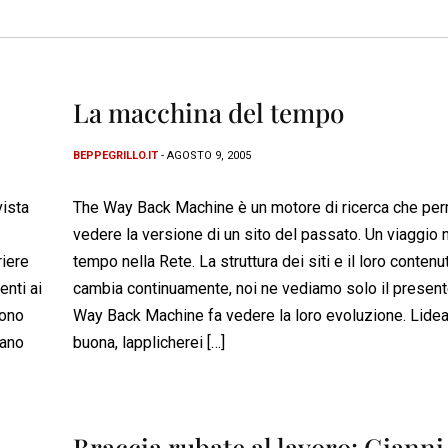
La macchina del tempo
BEPPEGRILLO.IT
- AGOSTO 9, 2005
vista
The Way Back Machine è un motore di ricerca che per
vedere la versione di un sito del passato. Un viaggio 
iere
tempo nella Rete. La struttura dei siti e il loro contenu
enti ai
cambia continuamente, noi ne vediamo solo il present
rono
Way Back Machine fa vedere la loro evoluzione. Lidea
vano
buona, lapplicherei […]
Braccia rubate al lavoro: Gianni