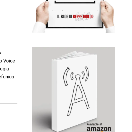
o
 o Voice
logia
efonica