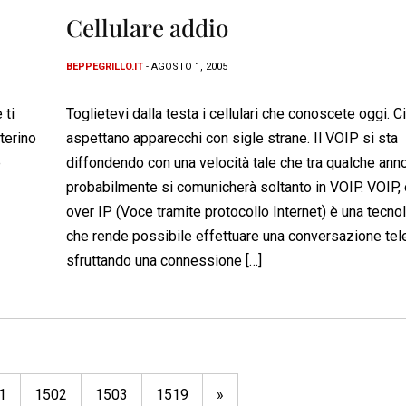
Cellulare addio
BEPPEGRILLO.IT
- AGOSTO 1, 2005
 ti
Toglietevi dalla testa i cellulari che conoscete oggi. Ci
oterino
aspettano apparecchi con sigle strane. Il VOIP si sta
e
diffondendo con una velocità tale che tra qualche ann
probabilmente si comunicherà soltanto in VOIP. VOIP,
over IP (Voce tramite protocollo Internet) è una tecno
che rende possibile effettuare una conversazione tel
sfruttando una connessione […]
1
1502
1503
1519
»