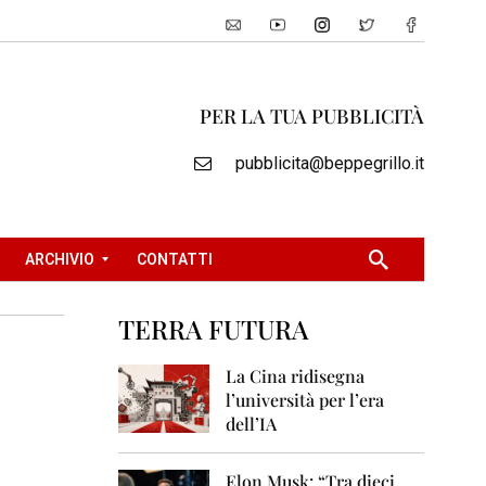
PER LA TUA PUBBLICITÀ
pubblicita@beppegrillo.it
ARCHIVIO
CONTATTI
TERRA FUTURA
2
0
La Cina ridisegna
0
l’università per l’era
5
dell’IA
2
0
Elon Musk: “Tra dieci