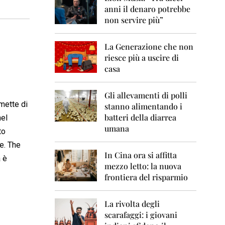
0
anni il denaro potrebbe
6
non servire più”
2
0
La Generazione che non
0
7
riesce più a uscire di
casa
2
0
0
Gli allevamenti di polli
8
mette di
stanno alimentando i
batteri della diarrea
nel
2
umana
to
0
0
e. The
9
In Cina ora si affitta
 è
mezzo letto: la nuova
2
frontiera del risparmio
0
1
0
La rivolta degli
scarafaggi: i giovani
2