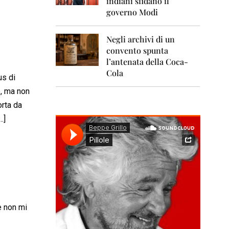
indiani sfidano il
0
1
governo Modi
1
Negli archivi di un
2
0
convento spunta
1
l’antenata della Coca-
2
Cola
us di
2
e, ma non
0
1
orta da
3
…]
2
0
1
4
2
0
1
e non mi
5
2