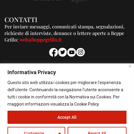
CONTATTI
Per inviare messaggi, comunicati stampa, segnalazioni,
richieste di interviste, denunce o lettere aperte a Beppe
Grillo:
web@beppegrillo.it
PUBBLICITA'
Informativa Privacy
Per la tua pubblicità su questo Blog:
Questo sito web utilizza i cookies per migliorare l'esperienza
pubblicita@beppegrillo.it
dell'utente. Continuando la navigazione l'utente acconsente a
tutti i cookie in conformità con la Normativa sui Cookies. Per
HOMEPAGE
COOKIE POLICY
PRIVACY POLICY
CONTATTI
maggiori informazioni visualizza la
Cookie Policy
Accept All
© Copyright 2026 - Il Blog di Beppe Grillo. All Rights Reserved - Powered by
happygrafic.com
Customize
Reject All