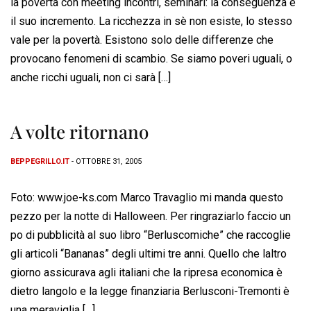
la povertà con meeting incontri, seminari: la conseguenza è
il suo incremento. La ricchezza in sè non esiste, lo stesso
vale per la povertà. Esistono solo delle differenze che
provocano fenomeni di scambio. Se siamo poveri uguali, o
anche ricchi uguali, non ci sarà […]
A volte ritornano
BEPPEGRILLO.IT
- OTTOBRE 31, 2005
Foto: www.joe-ks.com Marco Travaglio mi manda questo
pezzo per la notte di Halloween. Per ringraziarlo faccio un
po di pubblicità al suo libro “Berluscomiche” che raccoglie
gli articoli “Bananas” degli ultimi tre anni. Quello che laltro
giorno assicurava agli italiani che la ripresa economica è
dietro langolo e la legge finanziaria Berlusconi-Tremonti è
una meraviglia […]