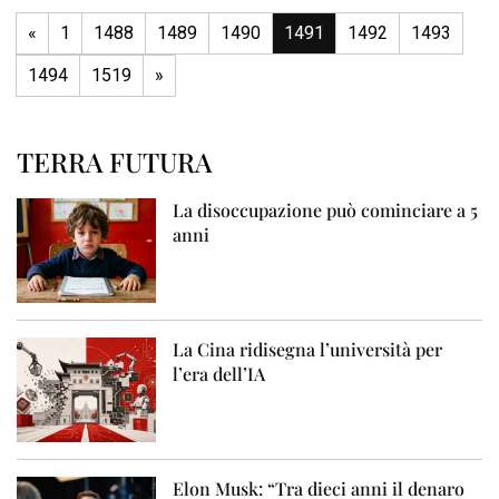
«
1
1488
1489
1490
1491
1492
1493
1494
1519
»
TERRA FUTURA
La disoccupazione può cominciare a 5
anni
La Cina ridisegna l’università per
l’era dell’IA
Elon Musk: “Tra dieci anni il denaro