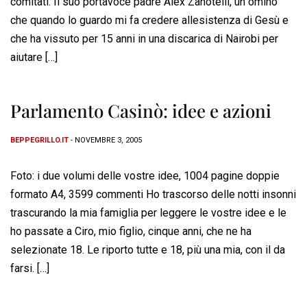
comitati. Il suo portavoce padre Alex Zanotelli, un omino
che quando lo guardo mi fa credere allesistenza di Gesù e
che ha vissuto per 15 anni in una discarica di Nairobi per
aiutare […]
Parlamento Casinò: idee e azioni
BEPPEGRILLO.IT
- NOVEMBRE 3, 2005
Foto: i due volumi delle vostre idee, 1004 pagine doppie
formato A4, 3599 commenti Ho trascorso delle notti insonni
trascurando la mia famiglia per leggere le vostre idee e le
ho passate a Ciro, mio figlio, cinque anni, che ne ha
selezionate 18. Le riporto tutte e 18, più una mia, con il da
farsi. […]