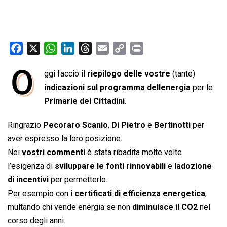
F
X
W
L
T
E
C
P
a
h
i
h
m
o
r
O
ggi faccio il
riepilogo delle vostre
(tante)
c
a
n
r
a
p
i
e
indicazioni sul programma dellenergia
t
k
e
i
y
n
per le
b
s
e
a
l
L
t
Primarie dei Cittadini
.
o
A
d
d
i
Ringrazio
Pecoraro Scanio
,
Di Pietro
e
Bertinotti
per
o
p
I
s
n
aver espresso la loro posizione.
k
p
n
k
Nei
vostri commenti
è stata ribadita molte volte
l’esigenza di
sviluppare le fonti rinnovabili
e l
adozione
di incentivi
per permetterlo.
Per esempio con i
certificati di efficienza energetica
,
multando chi vende energia se non
diminuisce il CO2
nel
corso degli anni.