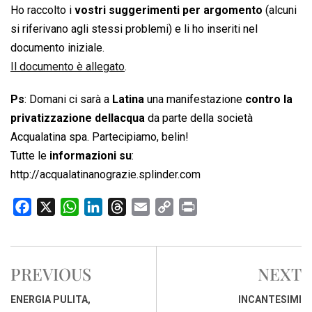
Ho raccolto i
vostri suggerimenti per argomento
(alcuni
si riferivano agli stessi problemi) e li ho inseriti nel
documento iniziale.
Il documento è allegato
.
Ps
: Domani ci sarà a
Latina
una manifestazione
contro la
privatizzazione dellacqua
da parte della società
Acqualatina spa. Partecipiamo, belin!
Tutte le
informazioni su
:
http://acqualatinanograzie.splinder.com
F
X
W
L
T
E
C
P
a
h
i
h
m
o
r
c
a
n
r
a
p
i
e
t
k
e
i
y
n
PREVIOUS
NEXT
b
s
e
a
l
L
t
o
A
d
d
i
ENERGIA PULITA,
INCANTESIMI