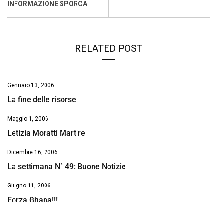
o
p
I
s
n
INFORMAZIONE SPORCA
k
p
n
k
RELATED POST
Gennaio 13, 2006
La fine delle risorse
Maggio 1, 2006
Letizia Moratti Martire
Dicembre 16, 2006
La settimana N° 49: Buone Notizie
Giugno 11, 2006
Forza Ghana!!!