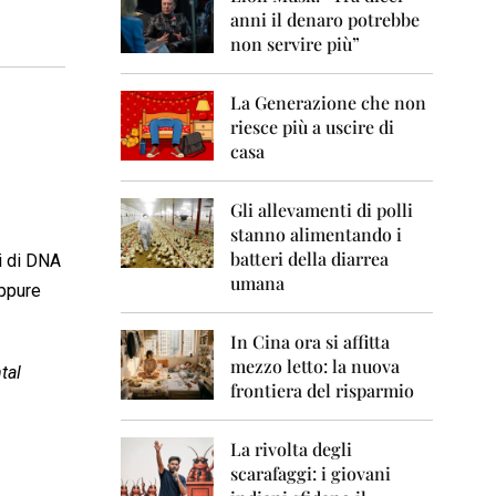
0
anni il denaro potrebbe
6
non servire più”
2
0
La Generazione che non
0
7
riesce più a uscire di
casa
2
0
0
Gli allevamenti di polli
8
stanno alimentando i
batteri della diarrea
i di DNA
2
umana
eppure
0
0
9
In Cina ora si affitta
mezzo letto: la nuova
tal
2
frontiera del risparmio
0
1
0
La rivolta degli
scarafaggi: i giovani
2