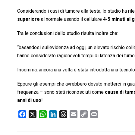
Considerando i casi di tumore alla testa, lo studio ha ril
superiore
al normale usando il cellulare
4-5 minuti al 
Tra le conclusioni dello studio risulta inoltre che:
“basandosi sullevidenza ad oggi, un elevato rischio co
hanno considerato ragionevoli tempi di latenza dei tum
Insomma, ancora una volta è stata introdotta una tecnolo
Eppure gli esempi che avrebbero dovuto metterci in gu
frequenza – sono stati riconosciuti come
causa di tum
anni di uso
!
F
X
W
L
T
E
C
P
a
h
i
h
m
o
r
c
a
n
r
a
p
i