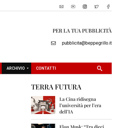
PER LA TUA PUBBLICITÀ
pubblicita@beppegrillo.it
ARCHIVIO
CONTATTI
TERRA FUTURA
2
0
La Cina ridisegna
0
l’università per l’era
5
dell’IA
2
0
Elon Musk: “Tra dieci