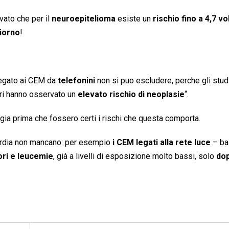
evato che per il
neuroepitelioma
esiste un
rischio fino a 4,7 vo
giorno
!
llegato ai CEM da
telefonini
non si puo escludere, perche gli stud
ori hanno osservato un
elevato rischio di neoplasie
“.
gia prima che fossero certi i rischi che questa comporta.
ardia non mancano: per esempio
i CEM legati alla rete luce
– b
ori e leucemie
, già a livelli di esposizione molto bassi, solo
do