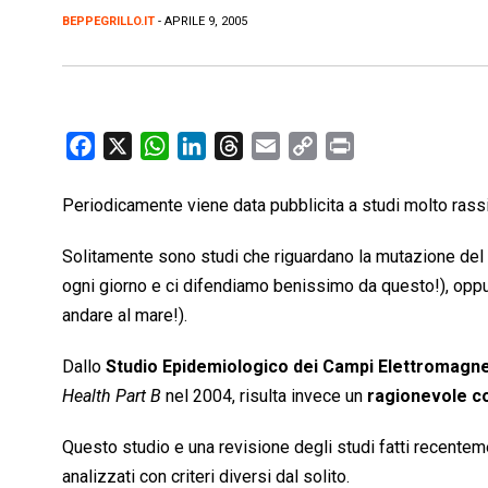
BEPPEGRILLO.IT
- APRILE 9, 2005
F
X
W
L
T
E
C
P
a
h
i
h
m
o
r
c
a
n
r
a
p
i
Periodicamente viene data pubblicita a studi molto rass
e
t
k
e
i
y
n
Solitamente sono studi che riguardano la mutazione del 
b
s
e
a
l
L
t
ogni giorno e ci difendiamo benissimo da questo!), oppu
o
A
d
d
i
andare al mare!).
o
p
I
s
n
k
p
n
k
Dallo
Studio Epidemiologico dei Campi Elettromagne
Health Part B
nel 2004, risulta invece un
ragionevole co
Questo studio e una revisione degli studi fatti recent
analizzati con criteri diversi dal solito.