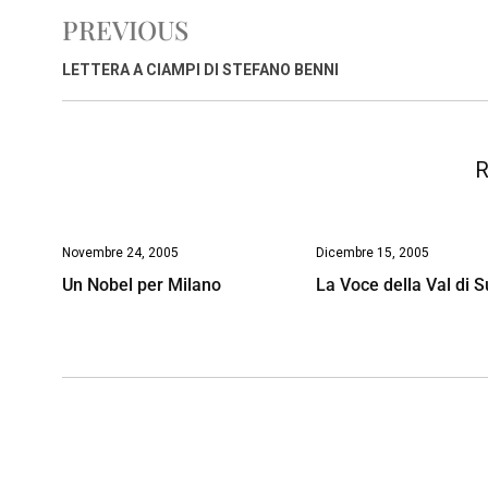
e
t
k
e
i
y
n
PREVIOUS
b
s
e
a
l
L
t
o
A
d
d
i
LETTERA A CIAMPI DI STEFANO BENNI
o
p
I
s
n
k
p
n
k
R
Novembre 24, 2005
Dicembre 15, 2005
Un Nobel per Milano
La Voce della Val di 