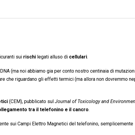
icuranti sui
rischi
legati alluso di
cellulari
.
DNA (ma noi abbiamo gia per conto nostro centinaia di mutazion
re che riguardano gli effetti termici (ma allora non dovremmo n
tici
(CEM), pubblicato sul
Journal of Toxicology and Environmen
llegamento tra il telefonino e il cancro
.
emente sui Campi Elettro Magnetici del telefonino, semplicemente