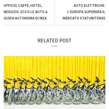
o
p
I
s
n
UFFICIO, CAFFÈ, HOTEL,
AUTO ELETTRICHE:
k
p
n
k
NEGOZIO: ECCO LE AUTO A
L’EUROPA SUPERERÀ IL
GUIDA AUTONOMA DI IKEA
MERCATO STATUNITENSE
RELATED POST