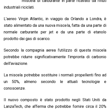
b
s
e
a
l
L
t
miscela di carburante in parte ricavato da rifiuti
o
A
d
d
i
industriali riciclati.
o
p
I
s
n
L’aereo Virgin Atlantic, in viaggio da Orlando a Londra, è
k
p
n
k
stato alimentato da una nuova miscela, fatta da una parte di
normale carburante per jet e da una parte di etanolo
prodotto dai gas di scarico.
Secondo la compagnia aerea l’utilizzo di questa miscela
potrebbe ridurre significativamente l’impronta di carbonio
dell’aviazione.
La miscela potrebbe sostituire i normali propellenti fino ad
un 50%, almeno secondo le attuali tecnologie e
conoscenze.
Il nuovo composto è stato prodotto negli Stati Uniti da
LanzaTech, che afferma che potrebbe fornire circa il 20%