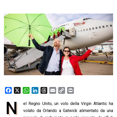
F
X
W
L
T
E
C
P
a
h
i
h
m
o
r
N
el Regno Unito, un volo della Virgin Atlantic ha
c
a
n
r
a
p
i
e
volato da Orlando a Gatwick alimentato da una
t
k
e
i
y
n