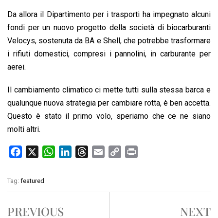
Da allora il Dipartimento per i trasporti ha impegnato alcuni
fondi per un nuovo progetto della società di biocarburanti
Velocys, sostenuta da BA e Shell, che potrebbe trasformare
i rifiuti domestici, compresi i pannolini, in carburante per
aerei.
Il cambiamento climatico ci mette tutti sulla stessa barca e
qualunque nuova strategia per cambiare rotta, è ben accetta.
Questo è stato il primo volo, speriamo che ce ne siano
molti altri.
F
X
W
L
T
E
C
P
a
h
i
h
m
o
r
c
a
n
r
a
p
i
Tag:
featured
e
t
k
e
i
y
n
b
s
e
a
l
L
t
PREVIOUS
NEXT
o
A
d
d
i