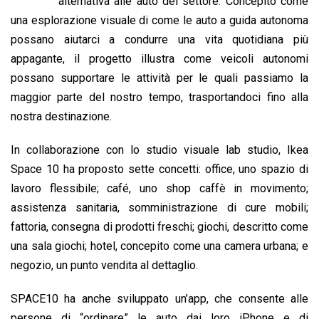
b
s
e
a
l
L
t
alternativa alle auto del settore. Concepito come
o
A
d
d
i
una esplorazione visuale di come le auto a guida autonoma
o
p
I
s
n
possano aiutarci a condurre una vita quotidiana più
k
p
n
k
appagante, il progetto illustra come veicoli autonomi
possano supportare le attività per le quali passiamo la
maggior parte del nostro tempo, trasportandoci fino alla
nostra destinazione.
In collaborazione con lo studio visuale lab studio, Ikea
Space 10 ha proposto sette concetti: office, uno spazio di
lavoro flessibile; café, uno shop caffè in movimento;
assistenza sanitaria, somministrazione di cure mobili;
fattoria, consegna di prodotti freschi; giochi, descritto come
una sala giochi; hotel, concepito come una camera urbana; e
negozio, un punto vendita al dettaglio.
SPACE10 ha anche sviluppato un’app, che consente alle
persone di “ordinare” le auto dai loro iPhone e di