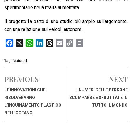
sperimentarle nella realtà aumentata.
Il progetto fa parte di uno studio più ampio sull’argomento,
con una relazione sui veicoli autonomi.
F
X
W
L
T
E
C
P
a
h
i
h
m
o
r
c
a
n
r
a
p
i
Tag:
featured
e
t
k
e
i
y
n
b
s
e
a
l
L
t
PREVIOUS
NEXT
o
A
d
d
i
o
p
I
s
n
LE INNOVAZIONI CHE
I NUMERI DELLE PERSONE
k
p
n
k
RISOLVERANNO
SCOMPARSE E SFRUTTATE IN
L’INQUINAMENTO PLASTICO
TUTTO IL MONDO
NELL’OCEANO