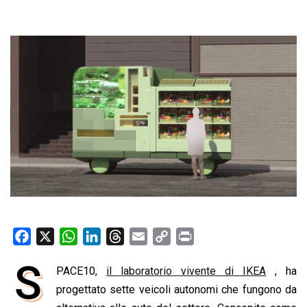
F
X
W
L
T
E
C
P
a
h
i
h
m
o
r
S
PACE10,
il laboratorio vivente di IKEA
, ha
c
a
n
r
a
p
i
e
progettato sette veicoli autonomi che fungono da
t
k
e
i
y
n