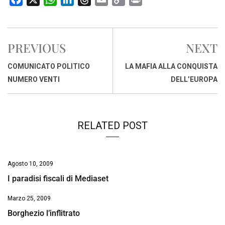
a
h
i
h
m
o
r
c
a
n
r
a
p
i
e
t
k
e
i
y
n
PREVIOUS
NEXT
b
s
e
a
l
L
t
o
A
d
d
i
COMUNICATO POLITICO
LA MAFIA ALLA CONQUISTA
o
p
I
s
n
NUMERO VENTI
DELL’EUROPA
k
p
n
k
RELATED POST
Agosto 10, 2009
I paradisi fiscali di Mediaset
Marzo 25, 2009
Borghezio l’inflitrato