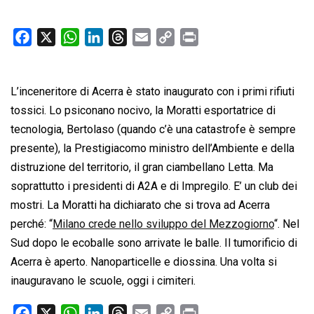
F
X
W
L
T
E
C
P
a
h
i
h
m
o
r
c
a
n
r
a
p
i
L’inceneritore di Acerra è stato inaugurato con i primi rifiuti
e
t
k
e
i
y
n
b
s
e
a
l
L
t
tossici. Lo psiconano nocivo, la Moratti esportatrice di
o
A
d
d
i
tecnologia, Bertolaso (quando c’è una catastrofe è sempre
o
p
I
s
n
presente), la Prestigiacomo ministro dell’Ambiente e della
k
p
n
k
distruzione del territorio, il gran ciambellano Letta. Ma
soprattutto i presidenti di A2A e di Impregilo. E’ un club dei
mostri. La Moratti ha dichiarato che si trova ad Acerra
perché: “
Milano crede nello sviluppo del Mezzogiorno
“. Nel
Sud dopo le ecoballe sono arrivate le balle. Il tumorificio di
Acerra è aperto. Nanoparticelle e diossina. Una volta si
inauguravano le scuole, oggi i cimiteri.
F
X
W
L
T
E
C
P