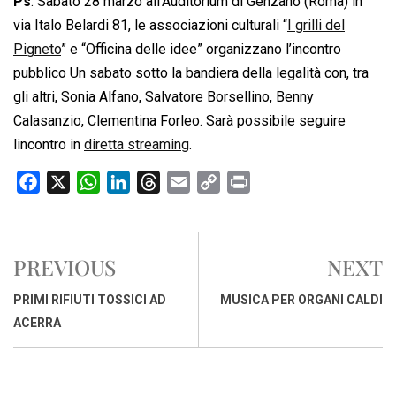
Ps
. Sabato 28 marzo all’Auditorium di Genzano (Roma) in
via Italo Belardi 81, le associazioni culturali “
I grilli del
Pigneto
” e “Officina delle idee” organizzano l’incontro
pubblico Un sabato sotto la bandiera della legalità con, tra
gli altri, Sonia Alfano, Salvatore Borsellino, Benny
Calasanzio, Clementina Forleo. Sarà possibile seguire
lincontro in
diretta streaming
.
F
X
W
L
T
E
C
P
a
h
i
h
m
o
r
c
a
n
r
a
p
i
e
t
k
e
i
y
n
PREVIOUS
NEXT
b
s
e
a
l
L
t
o
A
d
d
i
PRIMI RIFIUTI TOSSICI AD
MUSICA PER ORGANI CALDI
o
p
I
s
n
ACERRA
k
p
n
k