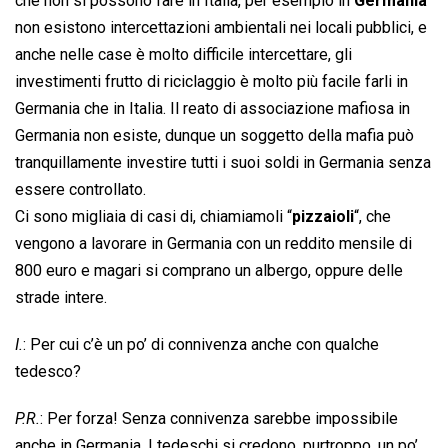
che non si possono fare in Italia, per esempio in
Germania
non esistono intercettazioni ambientali nei locali pubblici, e
anche nelle case è molto difficile intercettare, gli
investimenti frutto di riciclaggio è molto più facile farli in
Germania che in Italia. Il reato di associazione mafiosa in
Germania non esiste, dunque un soggetto della mafia può
tranquillamente investire tutti i suoi soldi in Germania senza
essere controllato.
Ci sono migliaia di casi di, chiamiamoli “
pizzaioli
“, che
vengono a lavorare in Germania con un reddito mensile di
800 euro e magari si comprano un albergo, oppure delle
strade intere.
I.
: Per cui c’è un po’ di connivenza anche con qualche
tedesco?
P.R.
: Per forza! Senza connivenza sarebbe impossibile
anche in Germania. I tedeschi si credono, purtroppo, un po’