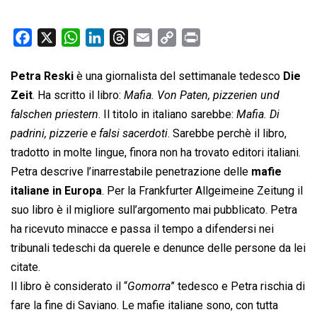
F
X
W
L
T
E
C
P
a
h
i
h
m
o
r
c
a
n
r
a
p
i
Petra Reski
è una giornalista del settimanale tedesco
Die
e
t
k
e
i
y
n
Zeit
. Ha scritto il libro: 
Mafia. Von Paten, pizzerien und
b
s
e
a
l
L
t
falschen priestern
. Il titolo in italiano sarebbe: 
Mafia. Di
o
A
d
d
i
padrini, pizzerie e falsi sacerdoti
. Sarebbe perchè il libro,
o
p
I
s
n
tradotto in molte lingue, finora non ha trovato editori italiani.
k
p
n
k
Petra descrive l’inarrestabile penetrazione delle
mafie
italiane in Europa
. Per la Frankfurter Allgeimeine Zeitung il
suo libro è il migliore sull’argomento mai pubblicato. Petra
ha ricevuto minacce e passa il tempo a difendersi nei
tribunali tedeschi da querele e denunce delle persone da lei
citate.
Il libro è considerato il “
Gomorra
” tedesco e Petra rischia di
fare la fine di Saviano. Le mafie italiane sono, con tutta