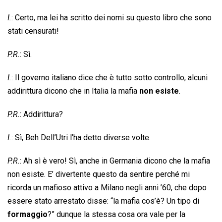
I.
: Certo, ma lei ha scritto dei nomi su questo libro che sono
stati censurati!
P.R.
: Sì.
I.
: Il governo italiano dice che è tutto sotto controllo, alcuni
addirittura dicono che in Italia la mafia
non esiste
.
P.R.
: Addirittura?
I.
: Sì, Beh Dell’Utri l’ha detto diverse volte.
P.R.
: Ah sì è vero! Sì, anche in Germania dicono che la mafia
non esiste. E’ divertente questo da sentire perché mi
ricorda un mafioso attivo a Milano negli anni ’60, che dopo
essere stato arrestato disse: “la mafia cos’è? Un tipo di
formaggio
?” dunque la stessa cosa ora vale per la