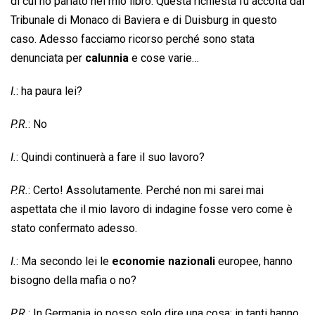
di cui ho parlato nel mio libro. Questa richiesta fu accolta dal
Tribunale di Monaco di Baviera e di Duisburg in questo
caso. Adesso facciamo ricorso perché sono stata
denunciata per
calunnia
e cose varie…
I.
: ha paura lei?
P.R.
: No
I.
: Quindi continuerà a fare il suo lavoro?
P.R.
: Certo! Assolutamente. Perché non mi sarei mai
aspettata che il mio lavoro di indagine fosse vero come è
stato confermato adesso.
I.
: Ma secondo lei le
economie nazionali
europee, hanno
bisogno della mafia o no?
P.R.
: In Germania io posso solo dire una cosa: in tanti hanno