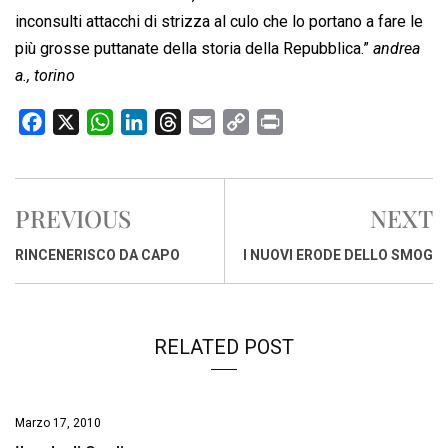
inconsulti attacchi di strizza al culo che lo portano a fare le
più grosse puttanate della storia della Repubblica.”
andrea
a., torino
F
X
W
L
T
E
C
P
a
h
i
h
m
o
r
c
a
n
r
a
p
i
e
t
k
e
i
y
n
PREVIOUS
NEXT
b
s
e
a
l
L
t
o
A
d
d
i
RINCENERISCO DA CAPO
I NUOVI ERODE DELLO SMOG
o
p
I
s
n
k
p
n
k
RELATED POST
Marzo 17, 2010