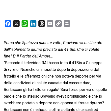
F
X
W
L
T
E
C
P
a
h
i
h
m
o
r
c
a
n
r
a
p
i
Prima che Spatuzza parli tre volte, Graviano viene liberato
e
t
k
e
i
y
n
b
s
e
a
l
L
t
dall’
isolamento diurno
previsto dal 41 Bis. Che ci volete
o
A
d
d
i
fare? E’ il Partito dell’Amore…
o
p
I
s
n
“Secondo il televideo RAI hanno tolto il 41Bis a Giuseppe
k
p
n
k
Graviano. Neanche un mesetto dopo la deposizione del
fratello e le affermazioni che non poteva deporre per via
delle condizioni di salute causate dal carcere duro,
Berlusconi gli ha fatto un regalo! Sarà forse per via di quelle
parole che lo stesso Graviano aveva pronunciato e che lo
avrebbero portato a deporre non appena si fosse ripreso?
Berlusconi non è mafioso, soffre soltanto di casuali ed