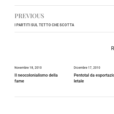
c
a
n
r
a
p
i
e
t
k
e
i
y
n
PREVIOUS
b
s
e
a
l
L
t
o
A
d
d
i
I PARTITI SUL TETTO CHE SCOTTA
o
p
I
s
n
k
p
n
k
R
Novembre 18, 2010
Dicembre 17, 2010
Il neocolonialismo della
Pentotal da esportazi
fame
letale