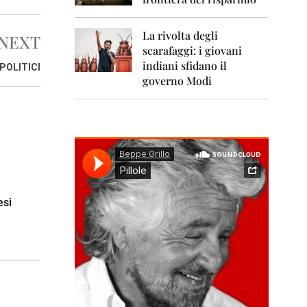
0
1
1
La rivolta degli
NEXT
scarafaggi: i giovani
2
0
indiani sfidano il
 POLITICI
1
governo Modi
2
2
0
1
3
2
0
esi
1
4
2
0
1
5
2