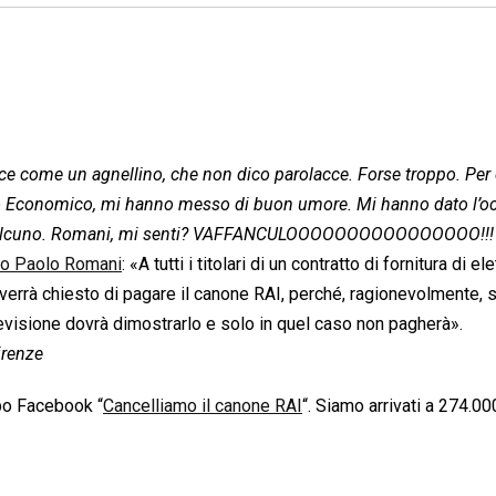
ce come un agnellino, che non dico parolacce. Forse troppo. Per
ppo Economico, mi hanno messo di buon umore. Mi hanno dato l’o
lo qualcuno. Romani, mi senti? VAFFANCULOOOOOOOOOOOOOOOO!!!
ro Paolo Romani
: «A tutti i titolari di un contratto di fornitura di elet
 verrà chiesto di pagare il canone RAI, perché, ragionevolmente, 
televisione dovrà dimostrarlo e solo in quel caso non pagherà».
irenze
ppo Facebook “
Cancelliamo il canone RAI
“. Siamo arrivati a 274.00