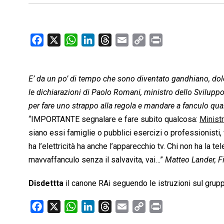
F
X
W
L
T
E
C
P
a
h
i
h
m
o
r
c
a
n
r
a
p
i
E’ da un po’ di tempo che sono diventato gandhiano, dol
e
t
k
e
i
y
n
b
s
e
a
l
L
t
le dichiarazioni di Paolo Romani, ministro dello Svilu
o
A
d
d
i
per fare uno strappo alla regola e mandare a fancu
o
p
I
s
n
“IMPORTANTE segnalare e fare subito qualcosa:
Minist
k
p
n
k
siano essi famiglie o pubblici esercizi o professionisti,
ha l’elettricità ha anche l’apparecchio tv. Chi non ha la 
mavvaffanculo senza il salvavita, vai…”
Matteo Lander, F
Disdettta
il canone RAi seguendo le istruzioni sul gru
F
X
W
L
T
E
C
P
a
h
i
h
m
o
r