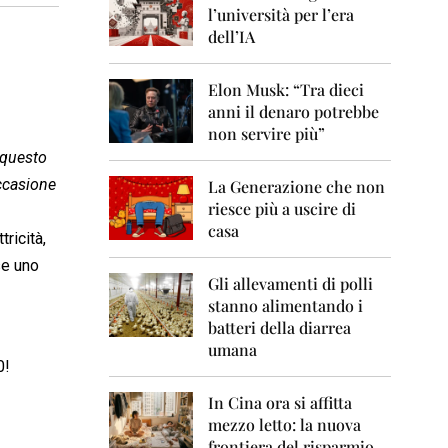
0
l’università per l’era
6
dell’IA
2
0
Elon Musk: “Tra dieci
0
anni il denaro potrebbe
7
non servire più”
2
 questo
0
ccasione
La Generazione che non
0
8
riesce più a uscire di
casa
tricità,
2
0
se uno
0
Gli allevamenti di polli
9
stanno alimentando i
batteri della diarrea
2
umana
0
0!
1
0
In Cina ora si affitta
mezzo letto: la nuova
2
frontiera del risparmio