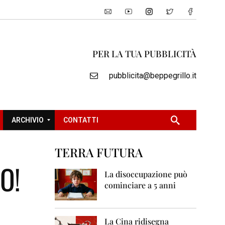
PER LA TUA PUBBLICITÀ
pubblicita@beppegrillo.it
ARCHIVIO
CONTATTI
TERRA FUTURA
2
O!
0
La disoccupazione può
0
cominciare a 5 anni
5
2
0
La Cina ridisegna