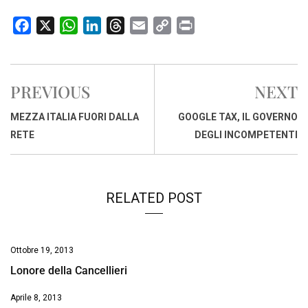
F
X
W
L
T
E
C
P
a
h
i
h
m
o
r
c
a
n
r
a
p
i
e
t
k
e
i
y
n
PREVIOUS
NEXT
b
s
e
a
l
L
t
o
A
d
d
i
MEZZA ITALIA FUORI DALLA
GOOGLE TAX, IL GOVERNO
o
p
I
s
n
RETE
DEGLI INCOMPETENTI
k
p
n
k
RELATED POST
Ottobre 19, 2013
Lonore della Cancellieri
Aprile 8, 2013