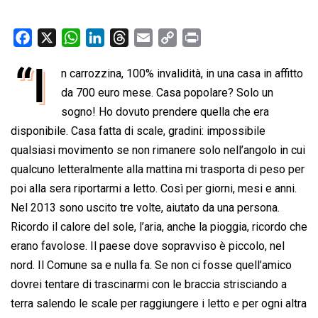
F
X
W
L
T
E
C
P
a
h
i
h
m
o
r
“I
n carrozzina, 100% invalidità, in una casa in affitto
c
a
n
r
a
p
i
e
da 700 euro mese. Casa popolare? Solo un
t
k
e
i
y
n
b
s
e
a
l
L
t
sogno! Ho dovuto prendere quella che era
o
A
d
d
i
disponibile. Casa fatta di scale, gradini: impossibile
o
p
I
s
n
qualsiasi movimento se non rimanere solo nell’angolo in cui
k
p
n
k
qualcuno letteralmente alla mattina mi trasporta di peso per
poi alla sera riportarmi a letto. Così per giorni, mesi e anni.
Nel 2013 sono uscito tre volte, aiutato da una persona.
Ricordo il calore del sole, l’aria, anche la pioggia, ricordo che
erano favolose. Il paese dove sopravviso è piccolo, nel
nord. Il Comune sa e nulla fa. Se non ci fosse quell’amico
dovrei tentare di trascinarmi con le braccia strisciando a
terra salendo le scale per raggiungere i letto e per ogni altra