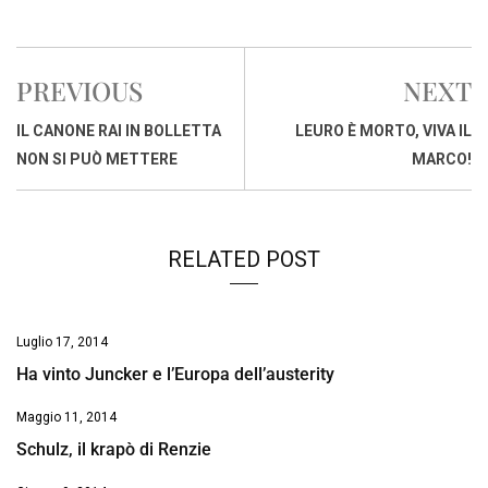
a
h
i
h
m
o
r
c
a
n
r
a
p
i
e
t
k
e
i
y
n
PREVIOUS
NEXT
b
s
e
a
l
L
t
o
A
d
d
i
IL CANONE RAI IN BOLLETTA
LEURO È MORTO, VIVA IL
o
p
I
s
n
NON SI PUÒ METTERE
MARCO!
k
p
n
k
RELATED POST
Luglio 17, 2014
Ha vinto Juncker e l’Europa dell’austerity
Maggio 11, 2014
Schulz, il krapò di Renzie