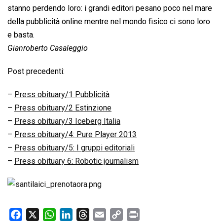
stanno perdendo loro: i grandi editori pesano poco nel mare
della pubblicità online mentre nel mondo fisico ci sono loro
e basta.
Gianroberto Casaleggio
Post precedenti:
–
Press obituary/1 Pubblicità
–
Press obituary/2 Estinzione
–
Press obituary/3 Iceberg Italia
–
Press obituary/4: Pure Player 2013
–
Press obituary/5: I gruppi editoriali
–
Press obituary 6: Robotic journalism
F
X
W
L
T
E
C
P