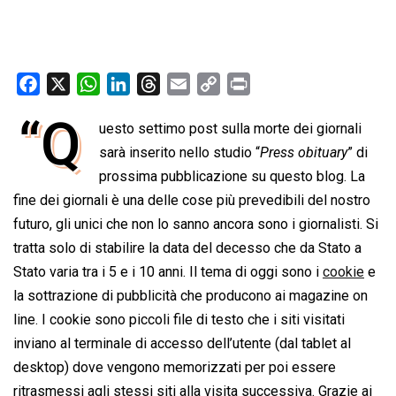
F
X
W
L
T
E
C
P
a
h
i
h
m
o
r
“Q
uesto settimo post sulla morte dei giornali
c
a
n
r
a
p
i
e
sarà inserito nello studio “
t
k
e
i
y
n
Press obituary
” di
b
s
e
a
l
L
t
prossima pubblicazione su questo blog. La
o
A
d
d
i
fine dei giornali è una delle cose più prevedibili del nostro
o
p
I
s
n
futuro, gli unici che non lo sanno ancora sono i giornalisti. Si
k
p
n
k
tratta solo di stabilire la data del decesso che da Stato a
Stato varia tra i 5 e i 10 anni. Il tema di oggi sono i
cookie
e
la sottrazione di pubblicità che producono ai magazine on
line. I cookie sono piccoli file di testo che i siti visitati
inviano al terminale di accesso dell’utente (dal tablet al
desktop) dove vengono memorizzati per poi essere
ritrasmessi agli stessi siti alla visita successiva. Grazie ai