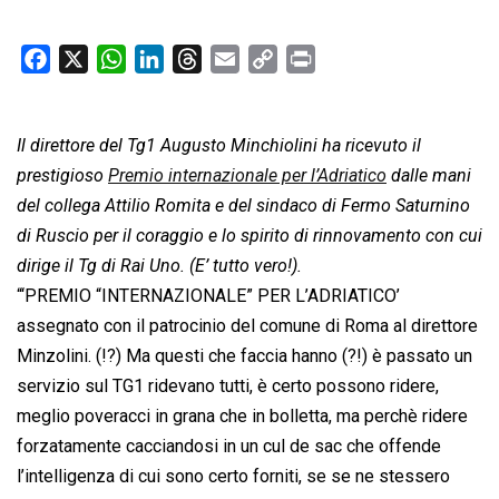
F
X
W
L
T
E
C
P
a
h
i
h
m
o
r
c
a
n
r
a
p
i
Il direttore del Tg1 Augusto Minchiolini ha ricevuto il
e
t
k
e
i
y
n
b
s
e
a
l
L
t
prestigioso
Premio internazionale per l’Adriatico
dalle mani
o
A
d
d
i
del collega Attilio Romita e del sindaco di Fermo Saturnino
o
p
I
s
n
di Ruscio per il coraggio e lo spirito di rinnovamento con cui
k
p
n
k
dirige il Tg di Rai Uno. (E’ tutto vero!).
“‘PREMIO “INTERNAZIONALE” PER L’ADRIATICO’
assegnato con il patrocinio del comune di Roma al direttore
Minzolini. (!?) Ma questi che faccia hanno (?!) è passato un
servizio sul TG1 ridevano tutti, è certo possono ridere,
meglio poveracci in grana che in bolletta, ma perchè ridere
forzatamente cacciandosi in un cul de sac che offende
l’intelligenza di cui sono certo forniti, se se ne stessero