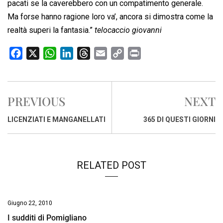
pacati se la caverebbero con un compatimento generale.
Ma forse hanno ragione loro va’, ancora si dimostra come la
realtà superi la fantasia.”
telocaccio giovanni
F
X
W
L
T
E
C
P
a
h
i
h
m
o
r
c
a
n
r
a
p
i
e
t
k
e
i
y
n
PREVIOUS
NEXT
b
s
e
a
l
L
t
o
A
d
d
i
LICENZIATI E MANGANELLATI
365 DI QUESTI GIORNI
o
p
I
s
n
k
p
n
k
RELATED POST
Giugno 22, 2010
I sudditi di Pomigliano