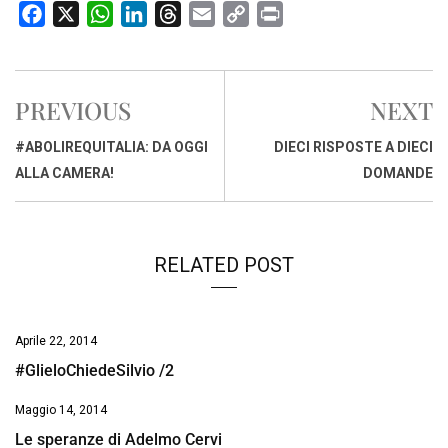
F
X
W
L
T
E
C
P
a
h
i
h
m
o
r
c
a
n
r
a
p
i
e
t
k
e
i
y
n
PREVIOUS
NEXT
b
s
e
a
l
L
t
o
A
d
d
i
#ABOLIREQUITALIA: DA OGGI
DIECI RISPOSTE A DIECI
o
p
I
s
n
ALLA CAMERA!
DOMANDE
k
p
n
k
RELATED POST
Aprile 22, 2014
#GlieloChiedeSilvio /2
Maggio 14, 2014
Le speranze di Adelmo Cervi