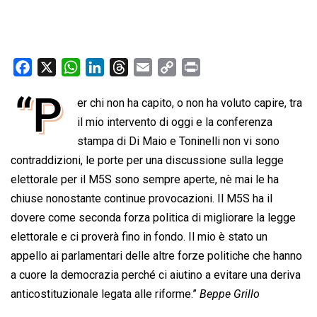
F
X
W
L
T
E
C
P
a
h
i
h
m
o
r
“P
er chi non ha capito, o non ha voluto capire, tra
c
a
n
r
a
p
i
e
il mio intervento di oggi e la conferenza
t
k
e
i
y
n
b
s
e
a
l
L
t
stampa di Di Maio e Toninelli non vi sono
o
A
d
d
i
contraddizioni, le porte per una discussione sulla legge
o
p
I
s
n
elettorale per il M5S sono sempre aperte, nè mai le ha
k
p
n
k
chiuse nonostante continue provocazioni. Il M5S ha il
dovere come seconda forza politica di migliorare la legge
elettorale e ci proverà fino in fondo. Il mio è stato un
appello ai parlamentari delle altre forze politiche che hanno
a cuore la democrazia perché ci aiutino a evitare una deriva
anticostituzionale legata alle riforme.”
Beppe Grillo