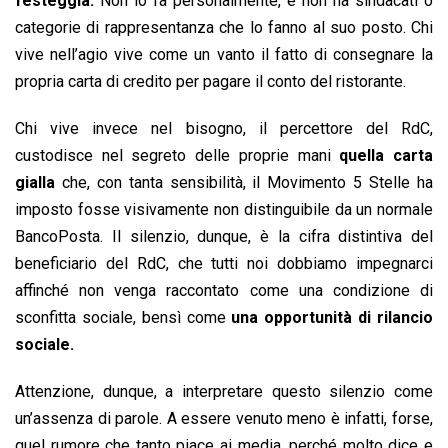
festeggia.
Non lo fa personalmente, e non ha sindacati o
categorie di rappresentanza che lo fanno al suo posto. Chi
vive nell’agio vive come un vanto il fatto di consegnare la
propria carta di credito per pagare il conto del ristorante.
Chi vive invece nel bisogno, il percettore del RdC,
custodisce nel segreto delle proprie mani
quella carta
gialla
che, con tanta sensibilità, il Movimento 5 Stelle ha
imposto fosse visivamente non distinguibile da un normale
BancoPosta. Il silenzio, dunque, è la cifra distintiva del
beneficiario del RdC, che tutti noi dobbiamo impegnarci
affinché non venga raccontato come una condizione di
sconfitta sociale, bensì come
una opportunità di rilancio
sociale.
Attenzione, dunque, a interpretare questo silenzio come
un’assenza di parole. A essere venuto meno è infatti, forse,
quel rumore che tanto piace ai media, perché molto dice e