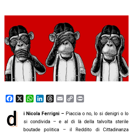
F
X
W
L
T
E
C
P
a
h
i
h
m
o
r
d
i Nicola Ferrigni –
Piaccia o no, lo si denigri o lo
c
a
n
r
a
p
i
e
si condivida – e al di là della talvolta sterile
t
k
e
i
y
n
b
s
e
a
l
L
t
boutade politica – il Reddito di Cittadinanza