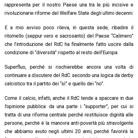
o
A
d
d
i
rappresenta per il nostro Paese una tra le più incisive e
o
p
I
s
n
rivoluzionarie riforme del Welfare State degli ultimi decenni.
k
p
n
k
E a mio avviso poco rileva, in questa sede, ribadire il
ritornello (seppur vero e sacrosanto) del Paese “Calimero”
che l’introduzione del RdC ha finalmente fatto uscire dalla
condizione di “diversità” rispetto al resto dell’Europa.
Superfluo, perché si rischierebbe ancora una volta di
continuare a discutere del RdC secondo una logica da derby
calcistico tra il partito dei “sì” e quello dei “no”.
Come il calcio, infatti, anche il RdC tende a spaccare in due
l’opinione pubblica: da una parte i “supporter”, per cui si
tratta di una riforma centrale perché restituisce dignità alle
persone, perché è la manovra anti-povertà più stravolgente
che abbiamo avuto negli ultimi 20 anni, perché favorirà la