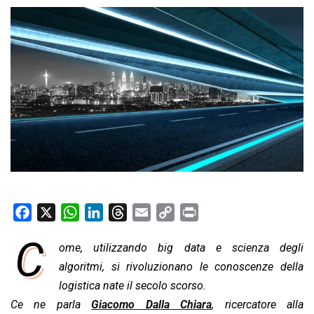
F
X
W
L
T
E
C
P
a
h
i
h
m
o
r
C
ome, utilizzando big data e scienza degli
c
a
n
r
a
p
i
e
algoritmi, si rivoluzionano le conoscenze della
t
k
e
i
y
n
b
s
e
a
l
L
t
logistica nate il secolo scorso.
o
A
d
d
i
Ce ne parla
Giacomo Dalla Chiara
, ricercatore alla