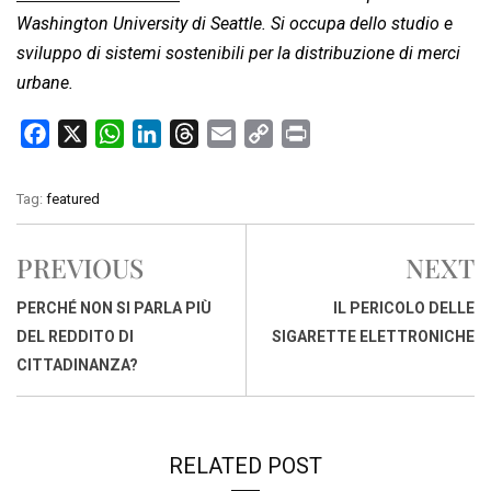
Washington University di Seattle. Si occupa dello studio e
sviluppo di sistemi sostenibili per la distribuzione di merci
urbane.
F
X
W
L
T
E
C
P
a
h
i
h
m
o
r
c
a
n
r
a
p
i
Tag:
featured
e
t
k
e
i
y
n
b
s
e
a
l
L
t
PREVIOUS
NEXT
o
A
d
d
i
o
p
I
s
n
PERCHÉ NON SI PARLA PIÙ
IL PERICOLO DELLE
k
p
n
k
DEL REDDITO DI
SIGARETTE ELETTRONICHE
CITTADINANZA?
RELATED POST