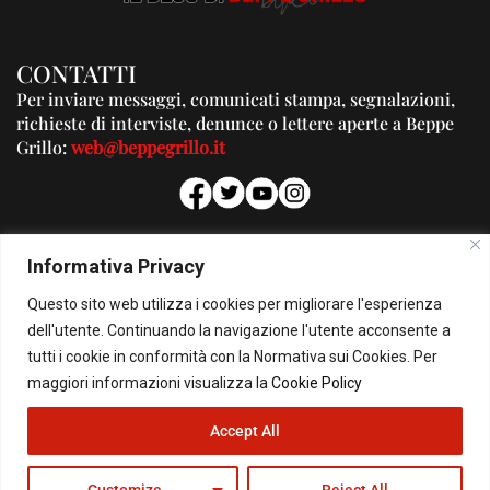
CONTATTI
Per inviare messaggi, comunicati stampa, segnalazioni,
richieste di interviste, denunce o lettere aperte a Beppe
Grillo:
web@beppegrillo.it
PUBBLICITA'
Informativa Privacy
Per la tua pubblicità su questo Blog:
Questo sito web utilizza i cookies per migliorare l'esperienza
pubblicita@beppegrillo.it
dell'utente. Continuando la navigazione l'utente acconsente a
tutti i cookie in conformità con la Normativa sui Cookies. Per
HOMEPAGE
COOKIE POLICY
PRIVACY POLICY
CONTATTI
maggiori informazioni visualizza la
Cookie Policy
Accept All
© Copyright 2026 - Il Blog di Beppe Grillo. All Rights Reserved - Powered by
happygrafic.com
Customize
Reject All