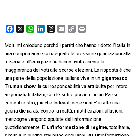
F
X
W
L
T
E
C
P
a
h
i
h
m
o
r
c
a
n
r
a
p
i
Molti mi chiedono perché i partiti che hanno ridotto l’Italia in
e
t
k
e
i
y
n
una comprimaria e consegnato le prossime generazioni alla
b
s
e
a
l
L
t
miseria e all’emigrazione hanno avuto ancora la
o
A
d
d
i
maggioranza dei voti alle scorse elezioni. La risposta è che
o
p
I
s
n
una parte della popolazione italiana vive in un
gigantesco
k
p
n
k
Truman show
, la cui responsabilità va attribuita per intero
ai giornalisti italiani, con le solite poche e, in un Paese
come il nostro, più che lodevoli eccezioni.E’ in atto una
guerra dichiarata contro la realtà, mistificazioni, allusioni,
menzogne vengono sputate dall’informazione
quotidianamente. E’
un’informazione di regime
, totalitaria,
simile alle purghe staliniane degli anni ’30. Un’informazione