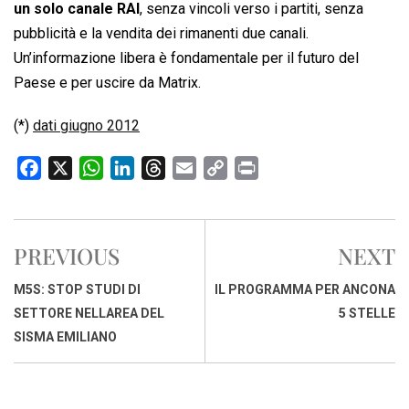
un solo canale RAI
, senza vincoli verso i partiti, senza
pubblicità e la vendita dei rimanenti due canali.
Un’informazione libera è fondamentale per il futuro del
Paese e per uscire da Matrix.
(*)
dati giugno 2012
F
X
W
L
T
E
C
P
a
h
i
h
m
o
r
c
a
n
r
a
p
i
e
t
k
e
i
y
n
PREVIOUS
NEXT
b
s
e
a
l
L
t
o
A
d
d
i
M5S: STOP STUDI DI
IL PROGRAMMA PER ANCONA
o
p
I
s
n
SETTORE NELLAREA DEL
5 STELLE
k
p
n
k
SISMA EMILIANO