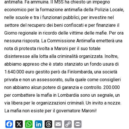
antimafia. Fa ammuina. Il M5S ha chiesto un impegno
economico per la formazione antimafia della Polizia Locale,
nelle scuole e tra i funzionari pubblici, per investire nel
settore del recupero dei beni confiscati e per finanziare il
Giorno regionale in ricordo delle vittime delle mafie. Per ora
nessuna risposta. La Commissione Antimafia emetterà una
nota di protesta rivolta a Maroni per il suo totale
disinteresse alla lotta alla criminalità organizzata. Inoltre,
abbiamo appreso che è stato stanziato un fondo usura di
1.640.000 euro gestito però da Finlombarda, una società
privata e non un assessorato, sulla quale come consiglieri
non abbiamo alcun potere di garanzia e controllo. 200.000
per combattere la mafia in Lombardia sono un segnale, un
via libera per le organizzazioni criminali. Un invito a nozze.
La mafia non esiste per il governatore Maroni!
F
X
W
L
T
E
C
P