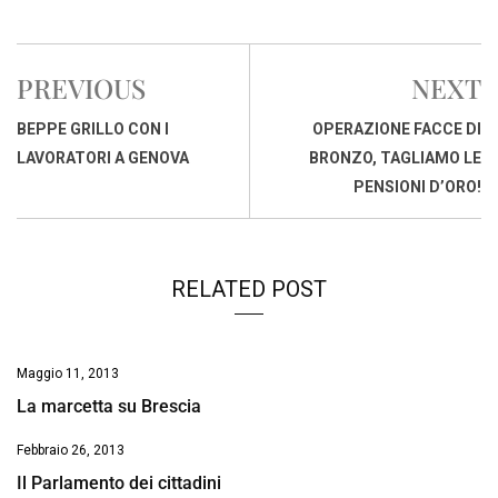
a
h
i
h
m
o
r
c
a
n
r
a
p
i
e
t
k
e
i
y
n
PREVIOUS
NEXT
b
s
e
a
l
L
t
o
A
d
d
i
BEPPE GRILLO CON I
OPERAZIONE FACCE DI
o
p
I
s
n
LAVORATORI A GENOVA
BRONZO, TAGLIAMO LE
k
p
n
k
PENSIONI D’ORO!
RELATED POST
Maggio 11, 2013
La marcetta su Brescia
Febbraio 26, 2013
Il Parlamento dei cittadini