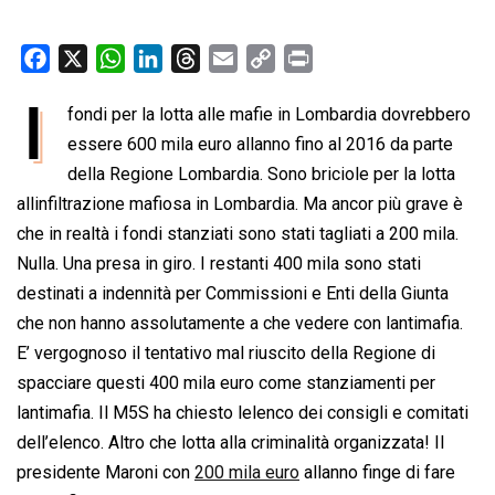
F
X
W
L
T
E
C
P
a
h
i
h
m
o
r
I
fondi per la lotta alle mafie in Lombardia dovrebbero
c
a
n
r
a
p
i
e
essere 600 mila euro allanno fino al 2016 da parte
t
k
e
i
y
n
b
s
e
a
l
L
t
della Regione Lombardia. Sono briciole per la lotta
o
A
d
d
i
allinfiltrazione mafiosa in Lombardia. Ma ancor più grave è
o
p
I
s
n
che in realtà i fondi stanziati sono stati tagliati a 200 mila.
k
p
n
k
Nulla. Una presa in giro. I restanti 400 mila sono stati
destinati a indennità per Commissioni e Enti della Giunta
che non hanno assolutamente a che vedere con lantimafia.
E’ vergognoso il tentativo mal riuscito della Regione di
spacciare questi 400 mila euro come stanziamenti per
lantimafia. Il M5S ha chiesto lelenco dei consigli e comitati
dell’elenco. Altro che lotta alla criminalità organizzata! Il
presidente Maroni con
200 mila euro
allanno finge di fare