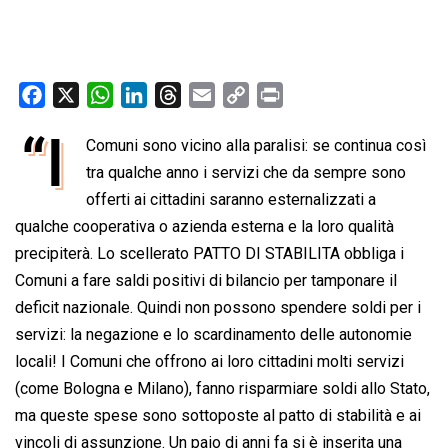
F
X
W
L
T
E
C
P
a
h
i
h
m
o
r
“I
Comuni sono vicino alla paralisi: se continua così
c
a
n
r
a
p
i
e
tra qualche anno i servizi che da sempre sono
t
k
e
i
y
n
b
s
e
a
l
L
t
offerti ai cittadini saranno esternalizzati a
o
A
d
d
i
qualche cooperativa o azienda esterna e la loro qualità
o
p
I
s
n
precipiterà. Lo scellerato PATTO DI STABILITA obbliga i
k
p
n
k
Comuni a fare saldi positivi di bilancio per tamponare il
deficit nazionale. Quindi non possono spendere soldi per i
servizi: la negazione e lo scardinamento delle autonomie
locali! I Comuni che offrono ai loro cittadini molti servizi
(come Bologna e Milano), fanno risparmiare soldi allo Stato,
ma queste spese sono sottoposte al patto di stabilità e ai
vincoli di assunzione. Un paio di anni fa si è inserita una