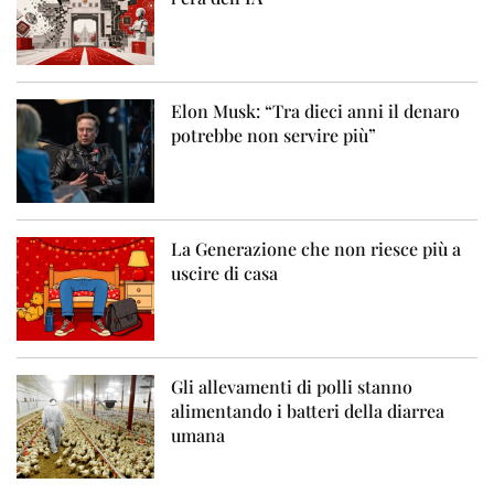
Elon Musk: “Tra dieci anni il denaro
potrebbe non servire più”
La Generazione che non riesce più a
uscire di casa
Gli allevamenti di polli stanno
alimentando i batteri della diarrea
umana