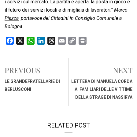
i servizi sul mercato. La partita è aperta, la posta in gioco è
il futuro dei servizi locali e di migliaia di lavoratori.”
Marco
Piazza
, portavoce dei Cittadini in Consiglio Comunale a
Bologna
F
X
W
L
T
E
C
P
a
h
i
h
m
o
r
c
a
n
r
a
p
i
e
t
k
e
i
y
n
PREVIOUS
NEXT
b
s
e
a
l
L
t
o
A
d
d
i
LE GRANDEFRATELLARIE DI
LETTERA DI MANUELA CORDA
o
p
I
s
n
BERLUSCONI
AI FAMILIARI DELLE VITTIME
k
p
n
k
DELLA STRAGE DI NASSIRYA
RELATED POST