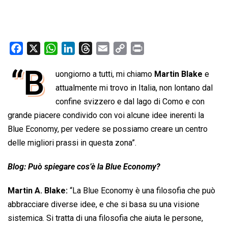
F
X
W
L
T
E
C
P
a
h
i
h
m
o
r
“B
uongiorno a tutti, mi chiamo
Martin Blake
e
c
a
n
r
a
p
i
e
attualmente mi trovo in Italia, non lontano dal
t
k
e
i
y
n
b
s
e
a
l
L
t
confine svizzero e dal lago di Como e con
o
A
d
d
i
grande piacere condivido con voi alcune idee inerenti la
o
p
I
s
n
Blue Economy, per vedere se possiamo creare un centro
k
p
n
k
delle migliori prassi in questa zona”.
Blog: Può spiegare cos’è la Blue Economy?
Martin A. Blake:
“La Blue Economy è una filosofia che può
abbracciare diverse idee, e che si basa su una visione
sistemica. Si tratta di una filosofia che aiuta le persone,