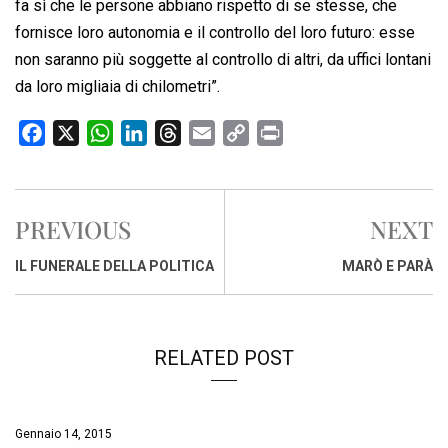
fa sì che le persone abbiano rispetto di se stesse, che
fornisce loro autonomia e il controllo del loro futuro: esse
non saranno più soggette al controllo di altri, da uffici lontani
da loro migliaia di chilometri”.
F
X
W
L
T
E
C
P
a
h
i
h
m
o
r
c
a
n
r
a
p
i
e
t
k
e
i
y
n
PREVIOUS
NEXT
b
s
e
a
l
L
t
o
A
d
d
i
IL FUNERALE DELLA POLITICA
MARÒ E PARÀ
o
p
I
s
n
k
p
n
k
RELATED POST
Gennaio 14, 2015