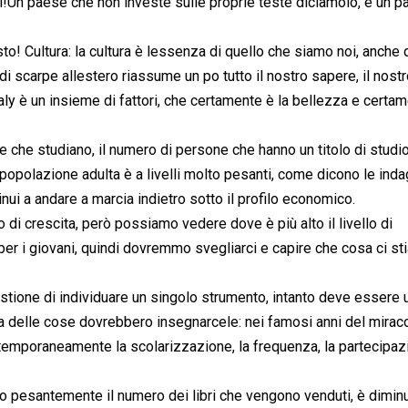
i!Un paese che non investe sulle proprie teste diciamolo, è un 
! Cultura: la cultura è lessenza di quello che siamo noi, anche
i scarpe allestero riassume un po tutto il nostro sapere, il nost
n italy è un insieme di fattori, che certamente è la bellezza e certa
 che studiano, il numero di persone che hanno un titolo di studio
 popolazione adulta è a livelli molto pesanti, come dicono le inda
tinui a andare a marcia indietro sotto il profilo economico.
 di crescita, però possiamo vedere dove è più alto il livello di
 per i giovani, quindi dovremmo svegliarci e capire che cosa ci s
tione di individuare un singolo strumento, intanto deve essere u
ria delle cose dovrebbero insegnarcele: nei famosi anni del mirac
poraneamente la scolarizzazione, la frequenza, la partecipaz
to pesantemente il numero dei libri che vengono venduti, è diminui