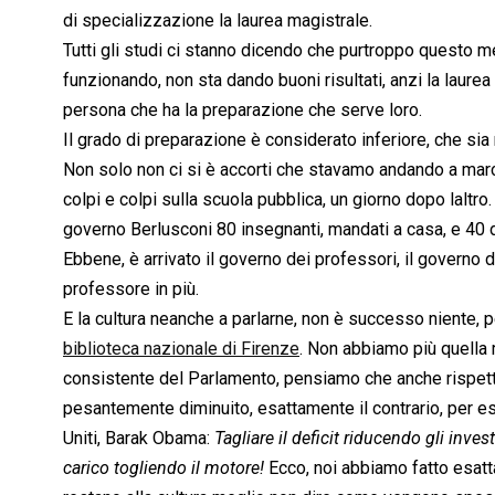
di specializzazione la laurea magistrale.
Tutti gli studi ci stanno dicendo che purtroppo questo m
funzionando, non sta dando buoni risultati, anzi la laurea
persona che ha la preparazione che serve loro.
Il grado di preparazione è considerato inferiore, che sia
Non solo non ci si è accorti che stavamo andando a marci
colpi e colpi sulla scuola pubblica, un giorno dopo laltro.
governo Berlusconi 80 insegnanti, mandati a casa, e 40 di
Ebbene, è arrivato il governo dei professori, il governo
professore in più.
E la cultura neanche a parlarne, non è successo niente, 
biblioteca nazionale di Firenze
. Non abbiamo più quella m
consistente del Parlamento, pensiamo che anche rispetto 
pesantemente diminuito, esattamente il contrario, per ese
Uniti, Barak Obama: 
Tagliare il deficit riducendo gli inv
carico togliendo il motore!
 Ecco, noi abbiamo fatto esat