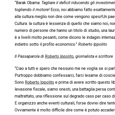
“Barak Obama: 
Tagliare il deficit riducendo gli investim
togliendo il motore!
 Ecco, noi abbiamo fatto esattament
alla cultura meglio non dire come vengono spesi!Un paes
Cultura: la cultura è lessenza di quello che siamo noi, n
numero di persone che hanno un titolo di studio, una laur
è a livelli molto pesanti, come dicono le indagini internaz
indietro sotto il profilo economico.”
Roberto Ippolito
Il Passaparola di
Roberto Ippolito
, giornalista e scrittore
“Ciao a tutti e spero che nessuno me ne voglia se si parl
Purtroppo dobbiamo confessarci, farci lesame di coscien
Sono
Roberto Ippolito
e prima di avere scritto questo libr
levasione fiscale, siamo onesti, una battaglia persa cont
maltrattato, una riflessione sul degrado caso per caso di tu
E organizzo anche eventi culturali, forse dovrei dire tento
Ovviamente è molto difficile dire come è potuto accadere