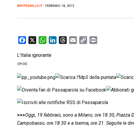
BEPPEGRILLO.IT
- FEBBRAIO 18, 2013
F
X
W
L
T
E
C
P
a
h
i
h
m
o
r
L’Italia ignorante
c
a
n
r
a
p
i
e
t
k
e
i
y
n
(09:00)
b
s
e
a
l
L
t
o
A
d
d
i
o
p
I
s
n
k
p
n
k
>>>
Oggi, 19 febbraio, sono a Milano, ore 18.30, Piazza
Campobasso, ore 18.30 e a Isernia, ore 21. Seguite le dir