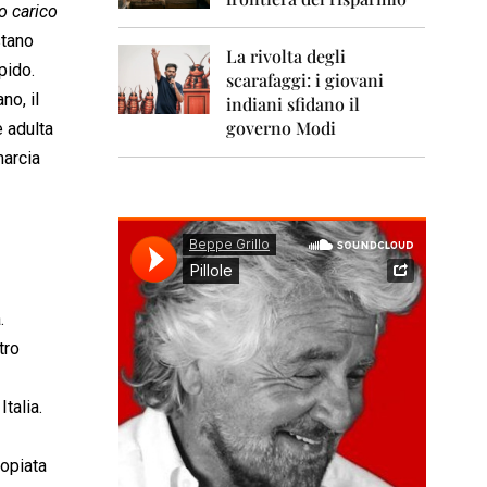
0
o carico
1
1
stano
La rivolta degli
pido.
scarafaggi: i giovani
2
no, il
0
indiani sfidano il
1
governo Modi
e adulta
2
marcia
2
0
1
3
2
0
.
1
4
tro
2
0
talia.
1
5
copiata
2