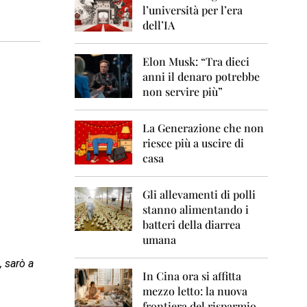
0
l’università per l’era
6
dell’IA
2
0
Elon Musk: “Tra dieci
0
anni il denaro potrebbe
7
non servire più”
2
0
La Generazione che non
0
8
riesce più a uscire di
casa
2
0
0
Gli allevamenti di polli
9
stanno alimentando i
batteri della diarrea
2
umana
0
1
 sarò a
0
In Cina ora si affitta
mezzo letto: la nuova
2
frontiera del risparmio