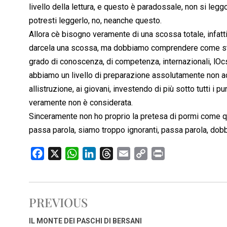
livello della lettura, e questo è paradossale, non si legg
potresti leggerlo, no, neanche questo.
Allora cè bisogno veramente di una scossa totale, infatti
darcela una scossa, ma dobbiamo comprendere come sti
grado di conoscenza, di competenza, internazionali, lOc
abbiamo un livello di preparazione assolutamente non 
allistruzione, ai giovani, investendo di più sotto tutti i 
veramente non è considerata.
Sinceramente non ho proprio la pretesa di pormi come que
passa parola, siamo troppo ignoranti, passa parola, do
F
X
W
L
T
E
C
P
a
h
i
h
m
o
r
c
a
n
r
a
p
i
e
t
k
e
i
y
n
PREVIOUS
b
s
e
a
l
L
t
o
A
d
d
i
IL MONTE DEI PASCHI DI BERSANI