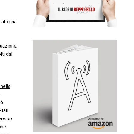
reato una
tuazione,
lti dal
 nella
o
 è
Stati
troppo
che