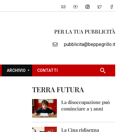
PER LA TUA PUBBLICITÀ
pubblicita@beppegrillo.it
ARCHIVIO
CONTATTI
TERRA FUTURA
2
0
La disoccupazione può
0
cominciare a 5 anni
5
2
0
La Cina ridisegna