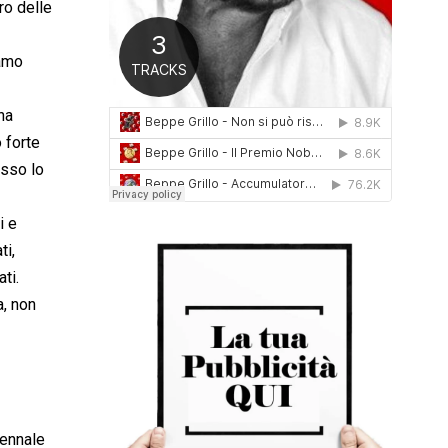
tro delle
0
1
6
iamo
na
 forte
osso lo
i e
ti,
ti.
a, non
iennale