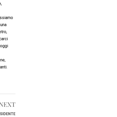
e,
possiamo
 una
tro,
carci
 oggi
one,
nti.
NEXT
ESIDENTE