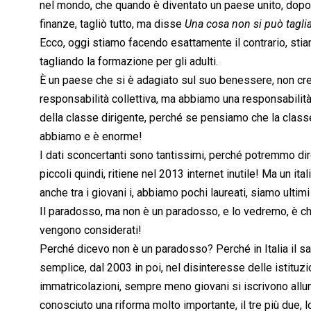
nel mondo, che quando è diventato un paese unito, dopo i
finanze, tagliò tutto, ma disse 
Una cosa non si può taglia
Ecco, oggi stiamo facendo esattamente il contrario, stia
tagliando la formazione per gli adulti.
È un paese che si è adagiato sul suo benessere, non cre
responsabilità collettiva, ma abbiamo una responsabilità 
della classe dirigente, perché se pensiamo che la classe 
abbiamo e è enorme!
I dati sconcertanti sono tantissimi, perché potremmo dir
piccoli quindi, ritiene nel 2013 internet inutile! Ma un it
anche tra i giovani i, abbiamo pochi laureati, siamo ultim
Il paradosso, ma non è un paradosso, e lo vedremo, è ch
vengono considerati!
Perché dicevo non è un paradosso? Perché in Italia il 
semplice, dal 2003 in poi, nel disinteresse delle istituzio
immatricolazioni, sempre meno giovani si iscrivono allun
conosciuto una riforma molto importante, il tre più due, 