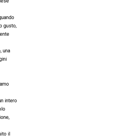
paese
 quando
ro gusto,
mente
, una
gini
tiamo
n intero
olo
ione,
to il