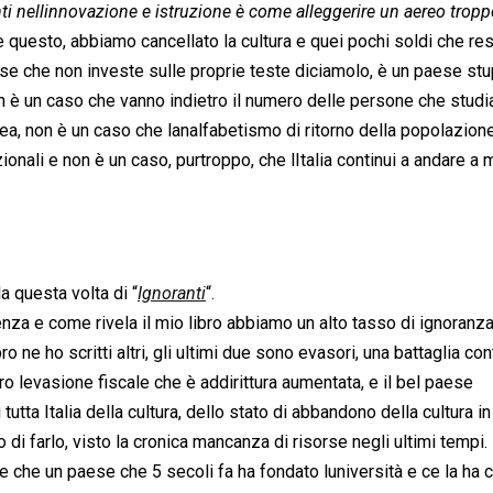
enti nellinnovazione e istruzione è come alleggerire un aereo tropp
e questo, abbiamo cancellato la cultura e quei pochi soldi che re
e che non investe sulle proprie teste diciamolo, è un paese stu
on è un caso che vanno indietro il numero delle persone che studia
ea, non è un caso che lanalfabetismo di ritorno della popolazion
ionali e non è un caso, purtroppo, che lItalia continui a andare a 
a questa volta di “
Ignoranti
“.
za e come rivela il mio libro abbiamo un alto tasso di ignoranza
o ne ho scritti altri, gli ultimi due sono evasori, una battaglia con
ro levasione fiscale che è addirittura aumentata, e il bel paese
tta Italia della cultura, dello stato di abbandono della cultura in I
 di farlo, visto la cronica mancanza di risorse negli ultimi tempi.
 che un paese che 5 secoli fa ha fondato luniversità e ce la ha 