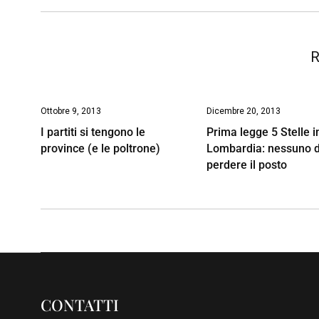
o
p
I
s
n
k
p
n
k
R
Ottobre 9, 2013
Dicembre 20, 2013
I partiti si tengono le
Prima legge 5 Stelle i
province (e le poltrone)
Lombardia: nessuno 
perdere il posto
CONTATTI