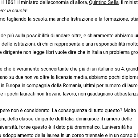
l 1861 il ministro delleconomia di allora,
Quintino Sella
, il minis
re: la scuola
!.
mo tagliando la scuola, ma anche listruzione e la formazione, st
de più sulla possibilità di andare oltre, e chiaramente abbiamo u
delle istituzioni, di chi ci rappresenta e una responsabilità molto
dirigente non legge libri vuole dire che in Italia un problema gr
e che è veramente sconcertante che più di un italiano su 4, grand
aliano su due non va oltre la licenzia media, abbiamo pochi diploma
i in Europa in compagnia della Romania, ultimi per numero di laurea
e i pochi laureati non trovano lavoro, non guadagnano abbastanz
sapere non è considerato. La conseguenza di tutto questo? Molto
ni, della classe dirigente dellItalia, diminuisce il numero delle
iversità, forse questo è il dato più drammatico. Luniversità ha
lo sdoppiamento della laurea in un corso triennale e in un corso b