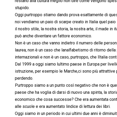
restano alla cultura meglio non dire come vengono spes
stupido.
Oggi purtroppo stiamo dando prova esattamente di questo
noi vendiamo un paio di scarpe creato in Italia quel paio d
il nostro stile, la nostra storia, la nostra arte, il made i
può anche diventare un fattore economico.
Non è un caso che vanno indietro il numero delle persone
laurea, non è un caso che lanalfabetismo di ritorno della
internazionali e non è un caso, purtroppo, che lItalia con
Dal 1999 a oggi siamo lultimo paese in Europa per livello
istruzione, per esempio le Marche,ci sono più attrattive
perdendo.
Purtroppo siamo a un punto così negativo che non è ques
paese che ha voglia di darsi di nuovo una spinta, la sto
economico che cosa successe? Che era aumentata contem
alle scuole e era aumentato lindice di lettura dei libri.
Oggi siamo in un periodo in cui ultimi due anni è diminui