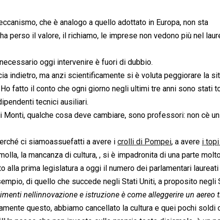
eccanismo, che è analogo a quello adottato in Europa, non sta
 ha perso il valore, il richiamo, le imprese non vedono più nel lau
 necessario oggi intervenire è fuori di dubbio.
a indietro, ma anzi scientificamente si è voluta peggiorare la si
 Ho fatto il conto che ogni giorno negli ultimi tre anni sono stati to
pendenti tecnici ausiliari.
 di Monti, qualche cosa deve cambiare, sono professori: non cè un
perché ci siamoassuefatti a avere i
crolli di Pompei
, a avere
i topi
olla, la mancanza di cultura, , si è impadronita di una parte molt
alla prima legislatura a oggi il numero dei parlamentari laureati
mpio, di quello che succede negli Stati Uniti, a proposito negli 
estimenti nellinnovazione e istruzione è come alleggerire un aereo 
tamente questo, abbiamo cancellato la cultura e quei pochi soldi 