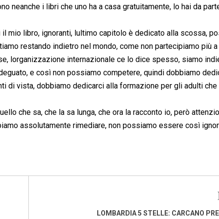
ono neanche i libri che uno ha a casa gratuitamente, lo hai da part
 il mio libro, ignoranti, lultimo capitolo è dedicato alla scossa, 
amo restando indietro nel mondo, come non partecipiamo più a
se, lorganizzazione internazionale ce lo dice spesso, siamo indie
adeguato, e così non possiamo competere, quindi dobbiamo dedi
punti di vista, dobbiamo dedicarci alla formazione per gli adulti che
llo che sa, che la sa lunga, che ora la racconto io, però attenzi
bbiamo assolutamente rimediare, non possiamo essere così ignora
LOMBARDIA 5 STELLE: CARCANO PR