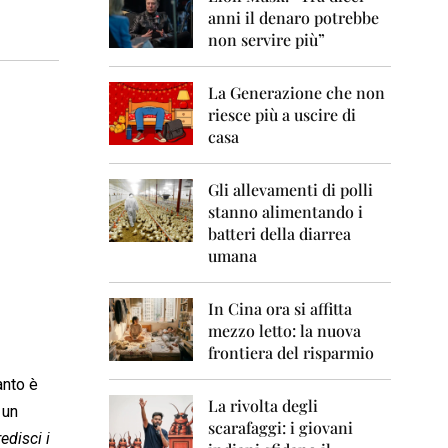
0
anni il denaro potrebbe
6
non servire più”
2
0
La Generazione che non
0
7
riesce più a uscire di
casa
2
0
0
Gli allevamenti di polli
8
stanno alimentando i
batteri della diarrea
2
umana
0
0
9
In Cina ora si affitta
mezzo letto: la nuova
2
frontiera del risparmio
0
1
anto è
0
La rivolta degli
 un
scarafaggi: i giovani
2
edisci i