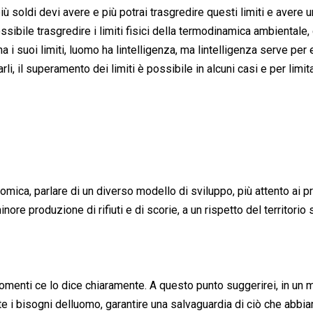
iù soldi devi avere e più potrai trasgredire questi limiti e avere u
ibile trasgredire i limiti fisici della termodinamica ambientale, 
i suoi limiti, luomo ha lintelligenza, ma lintelligenza serve per
li, il superamento dei limiti è possibile in alcuni casi e per limita
mica, parlare di un diverso modello di sviluppo, più attento ai p
nore produzione di rifiuti e di scorie, a un rispetto del territorio 
argomenti ce lo dice chiaramente. A questo punto suggerirei, in u
 i bisogni delluomo, garantire una salvaguardia di ciò che abbi