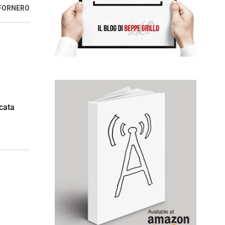
 FORNERO
icata