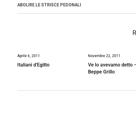
o
A
d
d
i
ABOLIRE LE STRISCE PEDONALI
o
p
I
s
n
k
p
n
k
R
Aprile 6, 2011
Novembre 22, 2011
Italiani d’Egitto
Ve lo avevamo detto 
Beppe Grillo