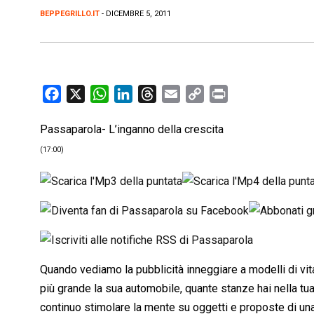
BEPPEGRILLO.IT
- DICEMBRE 5, 2011
F
X
W
L
T
E
C
P
a
h
i
h
m
o
r
Passaparola- L’inganno della crescita
c
a
n
r
a
p
i
e
t
k
e
i
y
n
(17:00)
b
s
e
a
l
L
t
o
A
d
d
i
o
p
I
s
n
k
p
n
k
Quando vediamo la pubblicità inneggiare a modelli di vit
più grande la sua automobile, quante stanze hai nella tua 
continuo stimolare la mente su oggetti e proposte di una vit