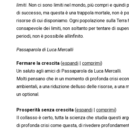
limiti
. Non ci sono limiti nel mondo, più compri e quindi p
di successo, ma questa è una trappola mortale, non è poss
risorse di cui disponiamo. Ogni popolazione sulla Terra ha 
consapevole dei limiti, non soltanto per tentare di superar
periodi, non è possibile allinfinito.
Passaparola di Luca Mercalli
Fermare la crescita
(
espandi
|
comprimi
)
Un saluto agli amici di Passaparola da Luca Mercalli.
Molti pensano che in un momento di profonda crisi econo
ambientali, a una riduzione delluso delle risorse, a una mi
un optional.
Prosperità senza crescita
(
espandi
|
comprimi
)
Il collasso è certo, tutta la scienza che studia questi 
di profonda crisi come questa, di rivedere profondamente