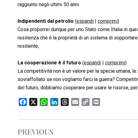
raggiunto negli ultimi 50 anni
Indipendenti dal petrolio
(
espandi
|
comprimi
)
Cosa proporrei dunque per uno Stato come lItalia in que
resilienza che è la proprietà di un sistema di sopportare
resiliente,
La cooperazione è il futuro
(
espandi
|
comprimi
)
La competitività non è un valore per la specie umana, la
sovraffollato se non vogliamo farci la guerra? Competitivi
del futuro, dobbiamo cooperare per usare le risorse, per p
F
X
W
L
T
E
C
P
a
h
i
h
m
o
r
c
a
n
r
a
p
i
e
t
k
e
i
y
n
PREVIOUS
b
s
e
a
l
L
t