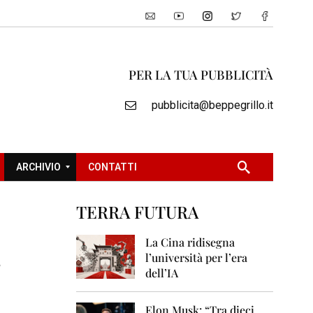
PER LA TUA PUBBLICITÀ
pubblicita@beppegrillo.it
ARCHIVIO
CONTATTI
TERRA FUTURA
2
a
0
La Cina ridisegna
0
l’università per l’era
5
dell’IA
2
0
Elon Musk: “Tra dieci