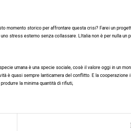
sto momento storico per affrontare questa crisi? Farei un proget
 uno stress esterno senza collassare. LItalia non è per nulla un
 specie umana è una specie sociale, cosè il valore oggi in un mo
tà è quasi sempre lanticamera del conflitto. E la cooperazione i
rodurre la minima quantità di rifiuti,