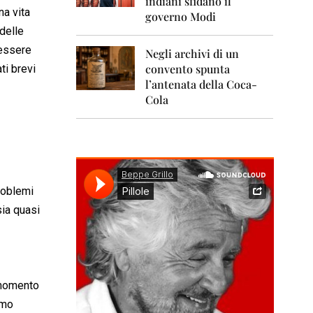
indiani sfidano il
0
na vita
1
governo Modi
1
delle
 essere
Negli archivi di un
2
0
convento spunta
ti brevi
1
l’antenata della Coca-
2
Cola
2
0
1
3
2
roblemi
0
1
sia quasi
4
2
0
1
n momento
5
amo
2