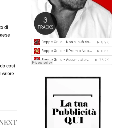
0
1
6
to di
 paese
ndo così
l valore
NEXT