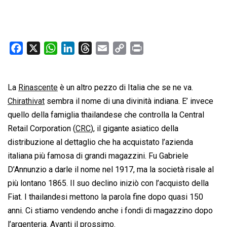
F
X
W
L
T
E
C
P
a
h
i
h
m
o
r
c
a
n
r
a
p
i
La
Rinascente
e
t
è un altro pezzo di Italia che se ne va.
k
e
i
y
n
b
s
e
a
l
L
t
Chirathivat
sembra il nome di una divinità indiana. E’ invece
o
A
d
d
i
quello della famiglia thailandese che controlla la Central
o
p
I
s
n
Retail Corporation (
CRC
), il gigante asiatico della
k
p
n
k
distribuzione al dettaglio che ha acquistato l’azienda
italiana più famosa di grandi magazzini. Fu Gabriele
D’Annunzio a darle il nome nel 1917, ma la società risale al
più lontano 1865. Il suo declino iniziò con l’acquisto della
Fiat. I thailandesi mettono la parola fine dopo quasi 150
anni. Ci stiamo vendendo anche i fondi di magazzino dopo
l’argenteria. Avanti il prossimo.