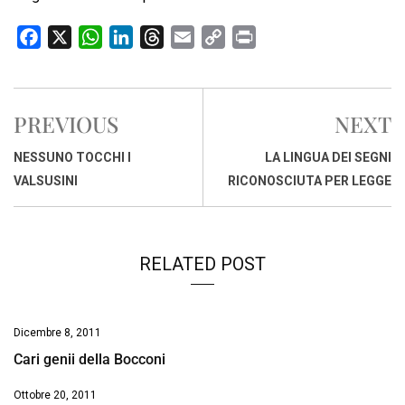
F
X
W
L
T
E
C
P
a
h
i
h
m
o
r
c
a
n
r
a
p
i
e
t
k
e
i
y
n
PREVIOUS
NEXT
b
s
e
a
l
L
t
o
A
d
d
i
NESSUNO TOCCHI I
LA LINGUA DEI SEGNI
o
p
I
s
n
VALSUSINI
RICONOSCIUTA PER LEGGE
k
p
n
k
RELATED POST
Dicembre 8, 2011
Cari genii della Bocconi
Ottobre 20, 2011