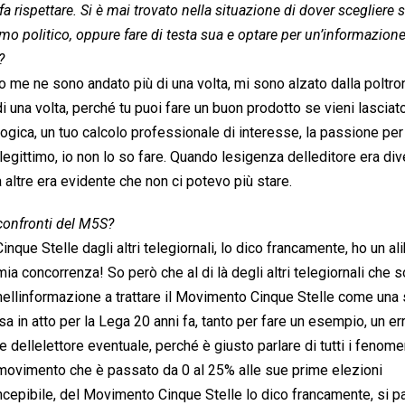
a rispettare. Si è mai trovato nella situazione di dover scegliere 
mo politico, oppure fare di testa sua e optare per un’informazione
?
o me ne sono andato più di una volta, mi sono alzato dalla poltron
i una volta, perché tu puoi fare un buon prodotto se vieni lasciat
logica, un tuo calcolo professionale di interesse, la passione per
 legittimo, io non lo so fare. Quando lesigenza delleditore era div
a altre era evidente che non ci potevo più stare.
 confronti del M5S?
que Stelle dagli altri telegiornali, lo dico francamente, ho un alib
 mia concorrenza! So però che al di là degli altri telegiornali che s
nellinformazione a trattare il Movimento Cinque Stelle come una 
 in atto per la Lega 20 anni fa, tanto per fare un esempio, un er
ellelettore eventuale, perché è giusto parlare di tutti i fenomen
movimento che è passato da 0 al 25% alle sue prime elezioni
cepibile, del Movimento Cinque Stelle lo dico francamente, si pa