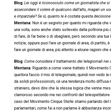
Blog
:
Lei oggi è riconosciuto come un giornalista che si f
assecondare il volere di qualcuno dall’alto, magari un uo
e imparziale? Se sì, quanto le è costata questa decisione
Mentana
: Non è un segreto per quanto mi riguarda che i
una volta, sono anche stato sollevato dalla poltrona più d
di fare, di far bene o di sbagliare, però secondo una tua 
notizie, oppure puoi fare un giornale di area, di partito, è
fare un giornale di area, più attento a alcune ragioni che 
Blog
:
Come considera il trattamento dei telegiornali nei
Mentana
: Riguardo a come viene trattato il Movimento Cin
quellora faccio il mio di telegiornale, quindi non vedo la
da solidi professionisti, cè una tendenza molto diffusa 
straniero, devo dire che la stessa logica che venne messa
clamoroso secondo me nei confronti del telespettatore e d
caso del Movimento Cinque Stelle stiamo parlando del 
parlamentari, come fai a non parlarne è abbastanza incon