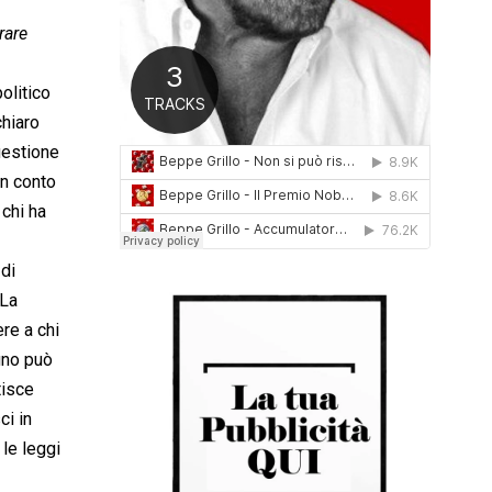
0
rare
1
6
olitico
chiaro
uestione
un conto
 chi ha
 di
 La
ere a chi
 uno può
tisce
ci in
 le leggi