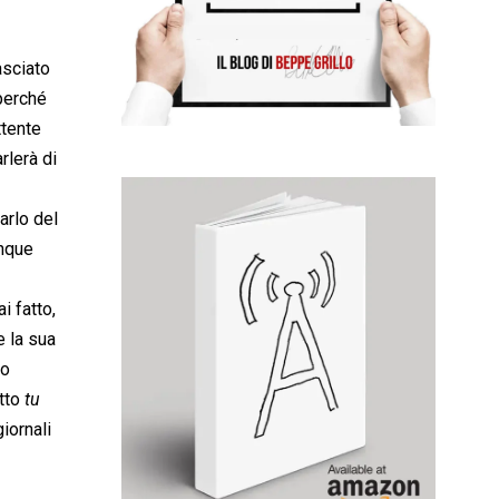
asciato
perché
ttente
rlerà di
arlo del
inque
i fatto,
e la sua
no
to 
tu
iornali