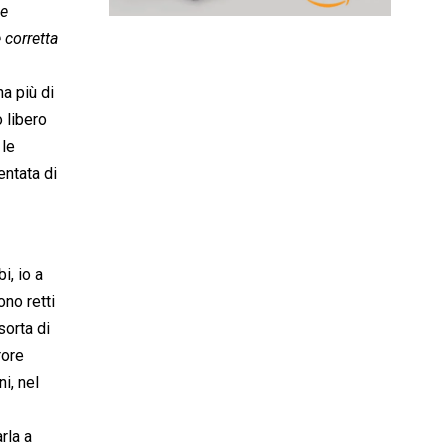
se
 corretta
a più di
o libero
 le
entata di
i, io a
ono retti
sorta di
rore
i, nel
rla a