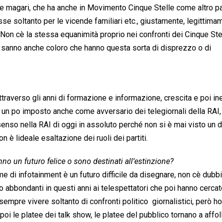
he magari, che ha anche in Movimento Cinque Stelle come altro pa
e soltanto per le vicende familiari etc., giustamente, legittima
 Non cè la stessa equanimità proprio nei confronti dei Cinque St
 sanno anche coloro che hanno questa sorta di disprezzo o di
 attraverso gli anni di formazione e informazione, crescita e poi in
no un po imposto anche come avversario dei telegiornali della RAI,
nso nella RAI di oggi in assoluto perché non si è mai visto un d
n è lideale esaltazione dei ruoli dei partiti.
no un futuro felice o sono destinati all’estinzione?
rme di infotainment è un futuro difficile da disegnare, non cè dubb
abbondanti in questi anni ai telespettatori che poi hanno cercat
 sempre vivere soltanto di confronti politico  giornalistici, però h
oi le platee dei talk show, le platee del pubblico tornano a affoll