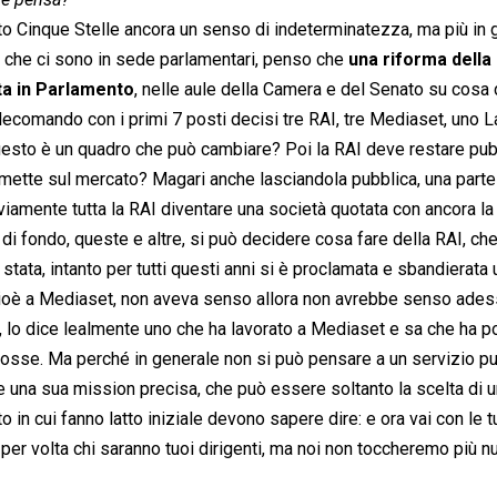
o Cinque Stelle ancora un senso di indeterminatezza, ma più in 
e che ci sono in sede parlamentari, penso che
una riforma della
ta in Parlamento
, nelle aule della Camera e del Senato su cosa
lecomando con i primi 7 posti decisi tre RAI, tre Mediaset, uno L
questo è un quadro che può cambiare? Poi la RAI deve restare pub
i mette sul mercato? Magari anche lasciandola pubblica, una part
iamente tutta la RAI diventare una società quotata con ancora la
di fondo, queste e altre, si può decidere cosa fare della RAI, ch
ta, intanto per tutti questi anni si è proclamata e sbandierata 
 cioè a Mediaset, non aveva senso allora non avrebbe senso ades
 lo dice lealmente uno che ha lavorato a Mediaset e sa che ha p
 fosse. Ma perché in generale non si può pensare a un servizio p
re una sua mission precisa, che può essere soltanto la scelta di 
n cui fanno latto iniziale devono sapere dire: e ora vai con le t
er volta chi saranno tuoi dirigenti, ma noi non toccheremo più nu