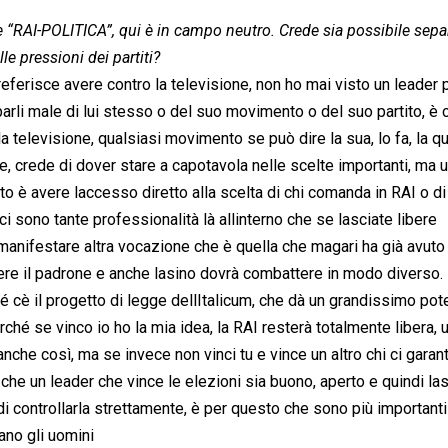
 “RAI-POLITICA”, qui è in campo neutro. Crede sia possibile sepa
e pressioni dei partiti?
preferisce avere contro la televisione, non ho mai visto un leader p
rli male di lui stesso o del suo movimento o del suo partito, è 
la televisione, qualsiasi movimento se può dire la sua, lo fa, la q
te, crede di dover stare a capotavola nelle scelte importanti, ma 
 è avere laccesso diretto alla scelta di chi comanda in RAI o di
hé ci sono tante professionalità là allinterno che se lasciate libere
 manifestare altra vocazione che è quella che magari ha già avuto
liere il padrone e anche lasino dovrà combattere in modo diverso.
é cè il progetto di legge dellItalicum, che dà un grandissimo pot
rché se vinco io ho la mia idea, la RAI resterà totalmente libera,
che così, ma se invece non vinci tu e vince un altro chi ci garan
he un leader che vince le elezioni sia buono, aperto e quindi las
i controllarla strettamente, è per questo che sono più importanti
no gli uomini