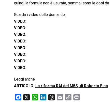
quindi la formula non è usurata, semmai sono le dosi da 
Guarda i video delle domande:
VIDEO:
VIDEO:
VIDEO:
VIDEO:
VIDEO:
VIDEO:
VIDEO:
VIDEO:
Leggi anche:
ARTICOLO:
La riforma RAI del M5S, di Roberto Fico
F
X
W
L
T
E
C
P
a
h
i
h
m
o
r
c
a
n
r
a
p
i