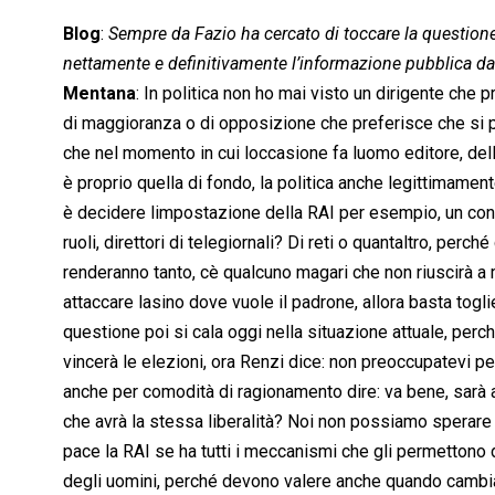
Blog
:
Sempre da Fazio ha cercato di toccare la questione
nettamente e definitivamente l’informazione pubblica dall
Mentana
: In politica non ho mai visto un dirigente che 
di maggioranza o di opposizione che preferisce che si pa
che nel momento in cui loccasione fa luomo editore, del
è proprio quella di fondo, la politica anche legittimamen
è decidere limpostazione della RAI per esempio, un conto
ruoli, direttori di telegiornali? Di reti o quantaltro, perc
renderanno tanto, cè qualcuno magari che non riuscirà a
attaccare lasino dove vuole il padrone, allora basta tog
questione poi si cala oggi nella situazione attuale, perch
vincerà le elezioni, ora Renzi dice: non preoccupatevi pe
anche per comodità di ragionamento dire: va bene, sarà an
che avrà la stessa liberalità? Noi non possiamo sperare c
pace la RAI se ha tutti i meccanismi che gli permettono d
degli uomini, perché devono valere anche quando cambia