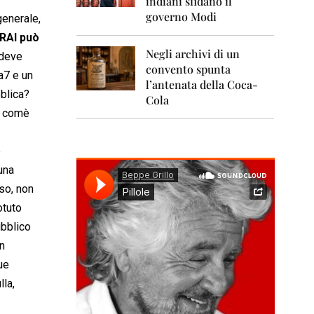
indiani sfidano il
0
1
governo Modi
generale,
1
 RAI può
Negli archivi di un
2
 deve
0
convento spunta
a7 e un
1
l’antenata della Coca-
2
blica?
Cola
e comè
2
0
1
e
3
una
2
so, non
0
otuto
1
4
ubblico
un
2
0
ue
1
lla,
5
2