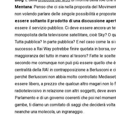
Mentana
: Penso che ci sia nella proposta del Moviment
non volendo parlare delle singole possibilità e propost
essere soltanto il prodotto di una discussione aper
essere il servizio pubblico. Ci deve essere ancora un te
monopolista della televisione satellitare, cioè Sky? O 
Tutta pubblica? In parte pubblica? E nel caso come la s
successo a Rai Way potrebbe finire quotata in borsa, ovv
maggioranza del tutto in mano al tesoro? Fatte le scelte 
secondo me comunque non può più essere quello che è sta
centralità della RAI in contrapposizione a Berlusconi e
perché Berlusconi non abbia molto controllato Mediaset,
essere libero, a prezzo che qualcun altro magari non lo
radiotelevisivo in relazione con altri soggetti, deve ave
Parlamento e di un governo coerenti che poi nel momento i
gambe, ti diamo un comitato di saggi che deciderà volta p
neanche una molecola, un ingranaggio.