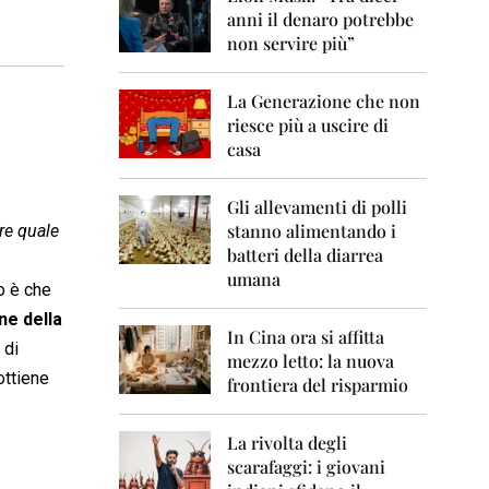
0
anni il denaro potrebbe
6
non servire più”
2
0
La Generazione che non
0
7
riesce più a uscire di
casa
2
0
0
Gli allevamenti di polli
8
stanno alimentando i
re quale
batteri della diarrea
2
umana
0
o è che
0
ne della
9
In Cina ora si affitta
 di
mezzo letto: la nuova
2
ottiene
frontiera del risparmio
0
1
0
La rivolta degli
scarafaggi: i giovani
2