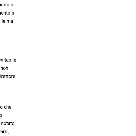
rtito o
mente si
elle ma
evitabile
 non
irettore
io che
o
o notato
arsi,