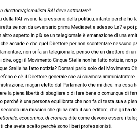
n direttore/giornalista RAI deve sottostare?
 della RAI vivono la pressione della politica, intanto perché ho l
diretta se non da avversario prima Mediaset e adesso La7 e poi 
un altro aspetto in più se un telegiornale è emanazione di una emi
 che accade è che quel Direttore per non scontentare nessuno pa
arlamentare, non si fa un telegiornale, penso che un direttore di un
di dire, oggi il Movimento Cinque Stelle non ha fatto notizia, non p
que Stelle ha fatto notizia? Domani parlo solo del Movimento C
lefono è cè il Direttore generale che si chiamerà amministratore
strazione, magari eletto dal Parlamento che mi dice: ma cosa ha
ere la piena libertà di sbagliare o di fare bene o comunque di far
to perché è una persona equilibrata che non fa di testa sua a pie
 secondo una mission che gli ha dato il suo editore, che gli ha det
settoriale, economico, di cronaca
 dite come devono essere i teleg
isti che avete scelto perché sono liberi professionisti.