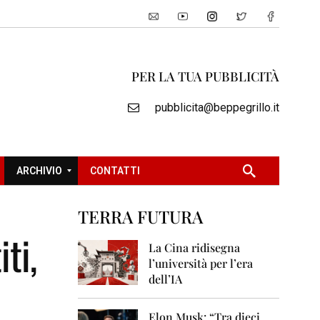
PER LA TUA PUBBLICITÀ
pubblicita@beppegrillo.it
ARCHIVIO
CONTATTI
TERRA FUTURA
2
ti,
0
La Cina ridisegna
0
l’università per l’era
5
dell’IA
2
0
Elon Musk: “Tra dieci