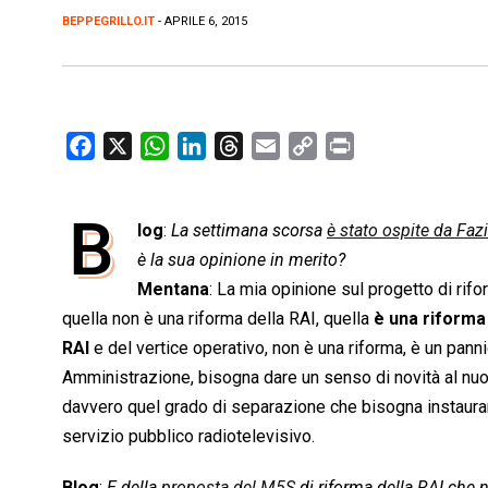
BEPPEGRILLO.IT
- APRILE 6, 2015
F
X
W
L
T
E
C
P
a
h
i
h
m
o
r
c
a
n
r
a
p
i
B
e
log
:
t
La settimana scorsa
k
e
i
y
è stato ospite da Faz
n
b
s
e
a
l
L
t
è la sua opinione in merito?
o
A
d
d
i
Mentana
: La mia opinione sul progetto di ri
o
p
I
s
n
quella non è una riforma della RAI, quella
è una riforma
k
p
n
k
RAI
e del vertice operativo, non è una riforma, è un pann
Amministrazione, bisogna dare un senso di novità al nuov
davvero quel grado di separazione che bisogna instaurare t
servizio pubblico radiotelevisivo.
Blog
:
E della
proposta del M5S
di riforma della RAI che 