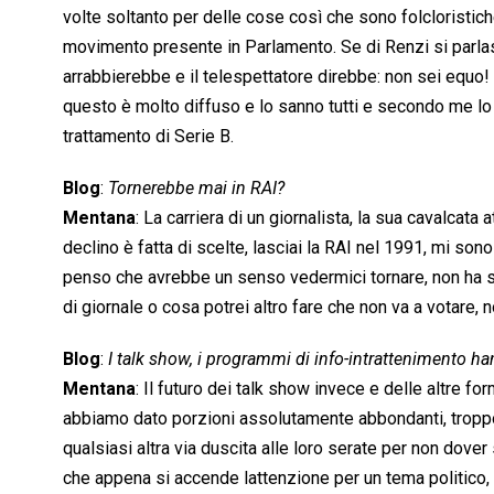
volte soltanto per delle cose così che sono folcloristic
movimento presente in Parlamento. Se di Renzi si parlass
arrabbierebbe e il telespettatore direbbe: non sei equo!
questo è molto diffuso e lo sanno tutti e secondo me lo
trattamento di Serie B.
Blog
:
Tornerebbe mai in RAI?
Mentana
: La carriera di un giornalista, la sua cavalcata
declino è fatta di scelte, lasciai la RAI nel 1991, mi so
penso che avrebbe un senso vedermici tornare, non ha se
di giornale o cosa potrei altro fare che non va a votare, no
Blog
:
I talk show, i programmi di info-intrattenimento han
Mentana
: Il futuro dei talk show invece e delle altre fo
abbiamo dato porzioni assolutamente abbondanti, troppo 
qualsiasi altra via duscita alle loro serate per non dover
che appena si accende lattenzione per un tema politico, p