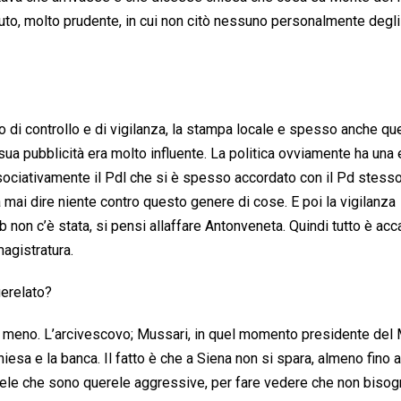
auto, molto prudente, in cui non citò nessuno personalmente degli
 di controllo e di vigilanza, la stampa locale e spesso anche que
 sua pubblicità era molto influente. La politica ovviamente ha un
sociativamente il Pdl che si è spesso accordato con il Pd stesso
 mai dire niente contro questo genere di cose. E poi la vigilanza
b non c’è stata, si pensi allaffare Antonveneta. Quindi tutto è ac
magistratura.
uerelato?
 o meno. L’arcivescovo; Mussari, in quel momento presidente del M
hiesa e la banca. Il fatto è che a Siena non si spara, almeno fino 
rele che sono querele aggressive, per fare vedere che non bisog