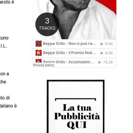
questo è
0
1
6
lcuno
.L..
non a
nche
to di
taliano è