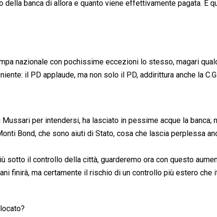
tivo della banca di allora e quanto viene effettivamente pagata. E 
ampa nazionale con pochissime eccezioni lo stesso, magari qua
iente: il PD applaude, ma non solo il PD, addirittura anche la C.G.I
 Mussari per intendersi, ha lasciato in pessime acque la banca; 
Monti Bond, che sono aiuti di Stato, cosa che lascia perplessa a
 sotto il controllo della città, guarderemo ora con questo aumen
ani finirà, ma certamente il rischio di un controllo più estero che i
llocato?