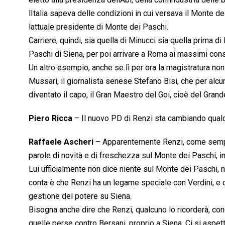
lItalia sapeva delle condizioni in cui versava il Monte
lattuale presidente di Monte dei Paschi.
Carriere, quindi, sia quella di Minucci sia quella prima 
Paschi di Siena, per poi arrivare a Roma ai massimi cons
Un altro esempio, anche se lì per ora la magistratura non 
Mussari, il giornalista senese Stefano Bisi, che per alcu
diventato il capo, il Gran Maestro del Goi, cioè del Grande
Piero Ricca
– Il nuovo PD di Renzi sta cambiando qual
Raffaele Ascheri
– Apparentemente Renzi, come sempr
parole di novità e di freschezza sul Monte dei Paschi, i
Lui ufficialmente non dice niente sul Monte dei Paschi, n
conta è che Renzi ha un legame speciale con Verdini, e
gestione del potere su Siena.
Bisogna anche dire che Renzi, qualcuno lo ricorderà, con
quelle perse contro Bersani, proprio a Siena. Ci si asp