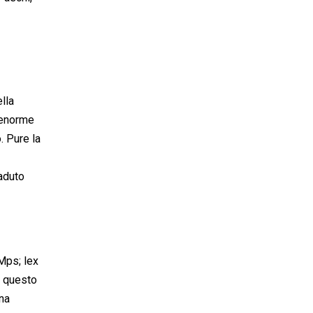
lla
a enorme
. Pure la
caduto
ps; lex
a questo
na