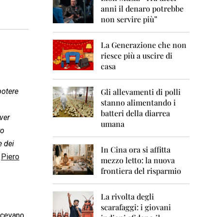
0
anni il denaro potrebbe
6
non servire più”
2
0
La Generazione che non
0
7
riesce più a uscire di
casa
2
0
0
potere
Gli allevamenti di polli
8
stanno alimentando i
batteri della diarrea
ver
2
umana
0
ro
0
e dei
9
In Cina ora si affitta
.
Piero
mezzo letto: la nuova
2
frontiera del risparmio
0
1
0
La rivolta degli
scarafaggi: i giovani
2
dicevano