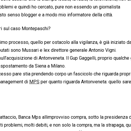
roblemi e quindi ho cercato, pure non essendo un giornalista
uesto senso blogger e a modo mio informatore della città.
ri sul caso Montepaschi?
o processo, quello per ostacolo alla vigilanza, è già iniziato da
utati sono Mussari e lex direttore generale Antonio Vigni.
ull’acquisizione di Antonveneta. Il Gup Gaggelli, proprio qualche
lo spostamento da Siena a Milano.
ocesso pare stia prendendo corpo un fascicolo che riguarda propri
ex management di
MPS
per quanto riguarda Antonveneta: quello sar
attaccio, Banca Mps allimprovviso compra, sotto la presidenza d
problemi, molti debiti, e non solo la compra, ma la strapaga, qui