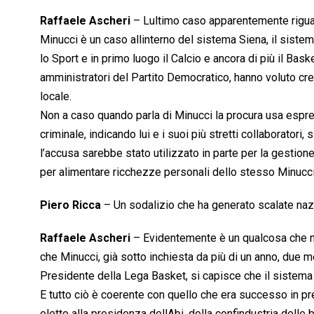
Raffaele Ascheri
– Lultimo caso apparentemente riguard
Minucci è un caso allinterno del sistema Siena, il sist
lo Sport e in primo luogo il Calcio e ancora di più il Bask
amministratori del Partito Democratico, hanno voluto cre
locale.
Non a caso quando parla di Minucci la procura usa espress
criminale, indicando lui e i suoi più stretti collaborator
l’accusa sarebbe stato utilizzato in parte per la gestione
per alimentare ricchezze personali dello stesso Minucci
Piero Ricca
– Un sodalizio che ha generato scalate naz
Raffaele Ascheri
– Evidentemente è un qualcosa che n
che Minucci, già sotto inchiesta da più di un anno, due me
Presidente della Lega Basket, si capisce che il sistema 
E tutto ciò è coerente con quello che era successo in p
eletto alla presidenza dellAbi, della confindustria dell