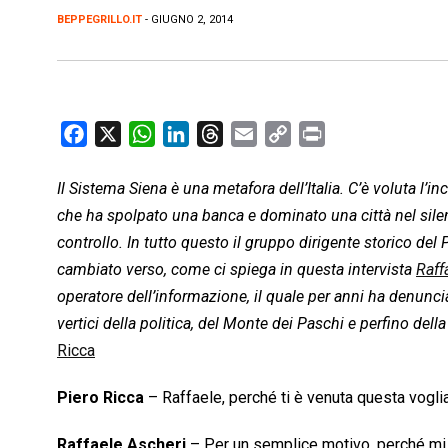
BEPPEGRILLO.IT
- GIUGNO 2, 2014
F
X
W
L
T
E
C
P
a
h
i
h
m
o
r
c
a
n
r
a
p
i
Il Sistema Siena è una metafora dell’Italia. C’è voluta l’i
e
t
k
e
i
y
n
che ha spolpato una banca e dominato una città nel silenz
b
s
e
a
l
L
t
controllo. In tutto questo il gruppo dirigente storico de
o
A
d
d
i
cambiato verso, come ci spiega in questa intervista
Raff
o
p
I
s
n
operatore dell’informazione, il quale per anni ha denuncia
k
p
n
k
vertici della politica, del Monte dei Paschi e perfino dell
Ricca
Piero Ricca
– Raffaele, perché ti è venuta questa voglia
Raffaele Ascheri
– Per un semplice motivo, perché mi s