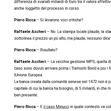
differenza di svariati miliardi di Euro tra il valore effet
anche loggetto del processo in corso.
Piero Ricca
– Si levarono voci critiche?
Raffaele Ascheri
– No. La stampa locale plaude, la st
sottolinea il prezzo un po alto, ma plaude, nessuno dice n
Piero Ricca
– Risultato?
Raffaele Ascheri
– La vecchia gestione MPS, quella di
caso sono dovuti arrivare prima i Tremonti Bond e poi i 
lUnione Europea.
La banca creata dalla comunità senese nel 1472 non è più
capitale di cui la banca ha bisogno, di 5 miliardi, in che m
ben presente.
Piero Ricca
– E
il caso Minucci
in quale contesto va co