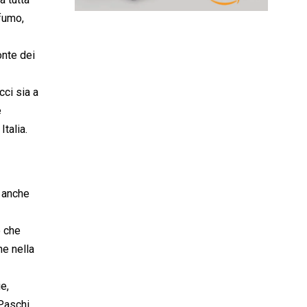
ofumo,
onte dei
cci sia a
è
Italia.
 anche
o che
e nella
e,
Paschi,