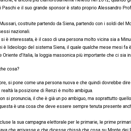
 dei Paschi e il suo grande sponsor è stato proprio Alessandro Pr
di Mussari, costruite partendo da Siena, partendo con i soldi del M
essi nazionali.
si è interessata, è il caso di una persona molto vicina sia a Minu
ni è lideologo del sistema Siena, il quale qualche mese mesi fa 
 Oriente d’Italia, la loggia massonica più importante che ci sia in 
che cosa?
e, si pone come una persona nuova e che quindi dovrebbe dire
n realtà la posizione di Renzi è molto ambigua.
on si pronuncia, il che è già un po ambiguo, ma soprattutto quell
 questa è una cosa che deve essere sempre tenuta presente anch
cluse la sua campagna elettorale per le primarie, le prime primari
ettava che arrivasse e che dicesse chissà che cosa su Monte dei 