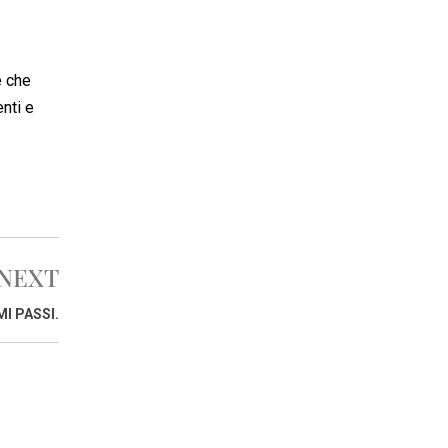
e che
enti e
NEXT
I PASSI.