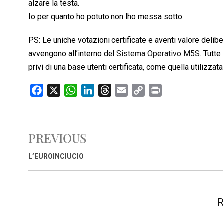
alzare la testa.
Io per quanto ho potuto non lho messa sotto.
PS: Le uniche votazioni certificate e aventi valore delibe
avvengono all’interno del
Sistema Operativo M5S
. Tutt
privi di una base utenti certificata, come quella utilizza
F
X
W
L
T
E
C
P
a
h
i
h
m
o
r
c
a
n
r
a
p
i
e
t
k
e
i
y
n
PREVIOUS
b
s
e
a
l
L
t
o
A
d
d
i
L’EUROINCIUCIO
o
p
I
s
n
k
p
n
k
R