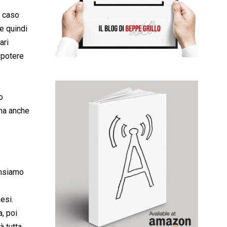
l caso
e quindi
ari
 potere
o
 ma anche
ensiamo
esi.
, poi
à tutta