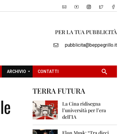
PER LA TUA PUBBLICITÀ
pubblicita@beppegrillo.it
ARCHIVIO
CONTATTI
TERRA FUTURA
2
ele
0
La Cina ridisegna
0
l’università per l’era
5
dell’IA
2
0
Elon Musk: “Tra dieci