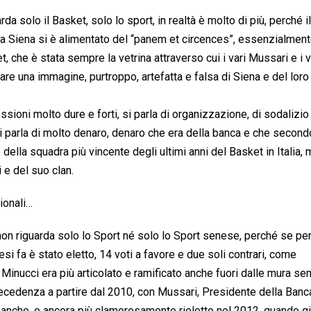
a solo il Basket, solo lo sport, in realtà è molto di più, perché i
ema Siena si è alimentato del “panem et circences”, essenzialment
et, che è stata sempre la vetrina attraverso cui i vari Mussari e i v
are una immagine, purtroppo, artefatta e falsa di Siena e del loro
ioni molto dure e forti, si parla di organizzazione, di sodalizio
i, si parla di molto denaro, denaro che era della banca e che second
 della squadra più vincente degli ultimi anni del Basket in Italia,
 e del suo clan.
ionali…
on riguarda solo lo Sport né solo lo Sport senese, perché se p
si fa è stato eletto, 14 voti a favore e due soli contrari, come
Minucci era più articolato e ramificato anche fuori dalle mura sen
recedenza a partire dal 2010, con Mussari, Presidente della Banca
e banche, e ancora più clamorosamente rieletto nel 2012, quando gi