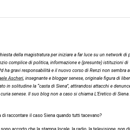
nchiesta della magistratura per iniziare a far luce su un network di 
io complice di politica, informazione e (presunte) istituzioni di
l Pd ha gravi responsabilità e il nuovo corso di Renzi non sembra a
aele Ascheri
, insegnante e blogger senese, originale figura di libe
to in solitudine la “casta di Siena”, attirandosi attacchi e denunc
a curia senese. Il suo blog non a caso si chiama L’Eretico di Siena
 di raccontare il caso Siena quando tutti tacevano?
ono accorto che la stampa locale, la radio, la televisione, non 