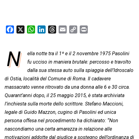
F
X
W
L
T
E
C
P
a
h
i
h
m
o
r
c
a
n
r
a
p
i
N
e
ella notte tra il 1º e il 2 novembre 1975 Pasolini
t
k
e
i
y
n
b
s
e
a
l
L
t
fu ucciso in maniera brutale: percosso e travolto
o
A
d
d
i
dalla sua stessa auto sulla spiaggia dell’Idroscalo
o
p
I
s
n
di Ostia, località del Comune di Roma. Il cadavere
k
p
n
k
massacrato venne ritrovato da una donna alle 6 e 30 circa.
Quarant’anni dopo, il 25 maggio 2015, è stata archiviata
l’inchiesta sulla morte dello scrittore. Stefano Maccioni,
legale di Guido Mazzon, cugino di Pasolini ed unica
persona offesa nel procedimento ha dichiarato: “
Non
nascondiamo una certa amarezza in relazione alle
motivazioni addotte dal giudice a sostegno dell’ordinanza di