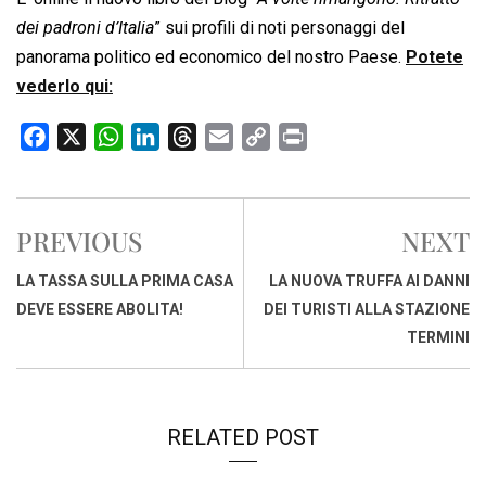
dei padroni d’Italia
” sui profili di noti personaggi del
panorama politico ed economico del nostro Paese.
Potete
vederlo qui:
F
X
W
L
T
E
C
P
a
h
i
h
m
o
r
c
a
n
r
a
p
i
e
t
k
e
i
y
n
PREVIOUS
NEXT
b
s
e
a
l
L
t
o
A
d
d
i
LA TASSA SULLA PRIMA CASA
LA NUOVA TRUFFA AI DANNI
o
p
I
s
n
DEVE ESSERE ABOLITA!
DEI TURISTI ALLA STAZIONE
k
p
n
k
TERMINI
RELATED POST