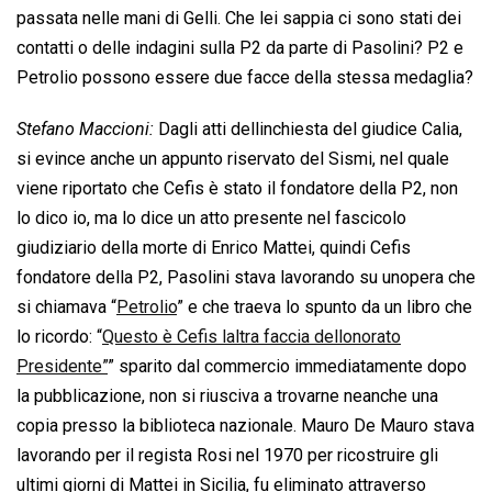
passata nelle mani di Gelli. Che lei sappia ci sono stati dei
contatti o delle indagini sulla P2 da parte di Pasolini? P2 e
Petrolio possono essere due facce della stessa medaglia?
Stefano Maccioni:
Dagli atti dellinchiesta del giudice Calia,
si evince anche un appunto riservato del Sismi, nel quale
viene riportato che Cefis è stato il fondatore della P2, non
lo dico io, ma lo dice un atto presente nel fascicolo
giudiziario della morte di Enrico Mattei, quindi Cefis
fondatore della P2, Pasolini stava lavorando su unopera che
si chiamava “
Petrolio
” e che traeva lo spunto da un libro che
lo ricordo: “
Questo è Cefis laltra faccia dellonorato
Presidente”
” sparito dal commercio immediatamente dopo
la pubblicazione, non si riusciva a trovarne neanche una
copia presso la biblioteca nazionale. Mauro De Mauro stava
lavorando per il regista Rosi nel 1970 per ricostruire gli
ultimi giorni di Mattei in Sicilia, fu eliminato attraverso