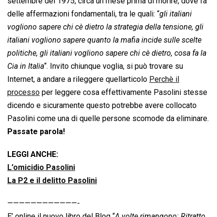
settembre del 1975, circa un mese prima di morire, dove fa
delle affermazioni fondamentali, tra le quali: “
gli italiani
vogliono sapere chi cè dietro la strategia della tensione, gli
italiani vogliono sapere quanto la mafia incide sulle scelte
politiche, gli italiani vogliono sapere chi cè dietro, cosa fa la
Cia in Italia
“. Invito chiunque voglia, si può trovare su
Internet, a andare a rileggere quellarticolo 
Perchè il
processo
 per leggere cosa effettivamente Pasolini stesse
dicendo e sicuramente questo potrebbe avere collocato
Pasolini come una di quelle persone scomode da eliminare.
Passate parola!
LEGGI ANCHE:
L’omicidio Pasolini
La P2 e il delitto Pasolini
————————————-
E’ online il nuovo libro del Blog “
A volte rimangono: Ritratto