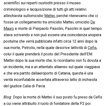
scientifici sui reperti custoditi presso il museo
criminologico e lacquisizione di tutti gli atti relativi
allinchiesta sullomicidio
Mattei
, perché ritenevamo che ci
fosse un collegamento tra omicidio Mattei, omicidio
De
Mauro
e morte di Pierpaolo Pasolini, Pasolini in quel tempo
stava scrivendo e non può essere una coincidenza unopera
postuma che verrà pubblicata infatti circa 12 anni dopo la
sua morte, Petrolio, nella quale descrive lattività di
Cefis
,
colui il quale prenderà il posto del Presidente dell’ENI
Mattei dopo la sua morte che, lo ricordiamo non fu dovuta a
un incidente, ma a un attentato allaereo sul quale viaggiava
e che era partito dallaeroporto di Catania, questa è una
verità inconfutabile accertata attraverso latto di inchiesta
del giudice Calia di Pavia.
Blog:
Dopo la morte di Mattei il suo posto fu preso da Cefis
a cui viene attribuito il ruolo di fondatore della P2 poi