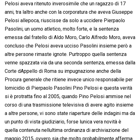
Pelosi aveva ritenuto inverosimile che un ragazzo di 17
anni, tra laltro anche con la corporatura che aveva Giuseppe
Pelosi allepoca, riuscisse da solo a uccidere Pierpaolo
Pasolini, un uomo atletico, molto forte, e la sentenza
emessa dal fratello di Aldo Moro, Carlo Alfredo Moro, aveva
concluso che Pelosi aveva ucciso Pasolini insieme però a
altre persone rimaste ignote. Purtroppo quella sentenza
venne spazzata via da una seconda sentenza, emessa dalla
Corte dAppello di Roma su impugnazione anche della
Procura generale che ritiene invece unico responsabile per
lomicidio di Pierpaolo Pasolini Pino Pelosi e questa verità
si è protratta fino al 2005, quando Pino Pelosi ammise nel
corso di una trasmissione televisiva di avere agito insieme
a altre persone, vi sono state riaperture delle indagini ma da
un punto di vista giudiziario, forse lunica vera novità è
quella contenuta nellultima ordinanza di archiviazione del
maggio 2015, ovvero sia che molto probabilmente afferma