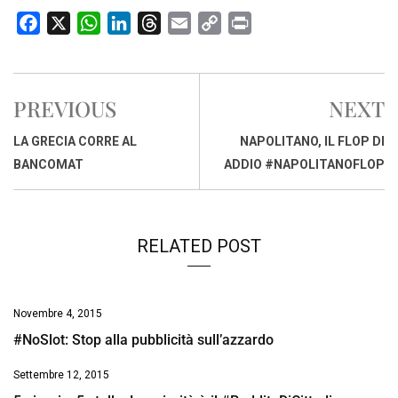
F
X
W
L
T
E
C
P
a
h
i
h
m
o
r
c
a
n
r
a
p
i
e
t
k
e
i
y
n
PREVIOUS
NEXT
b
s
e
a
l
L
t
o
A
d
d
i
LA GRECIA CORRE AL
NAPOLITANO, IL FLOP DI
o
p
I
s
n
BANCOMAT
ADDIO #NAPOLITANOFLOP
k
p
n
k
RELATED POST
Novembre 4, 2015
#NoSlot: Stop alla pubblicità sull’azzardo
Settembre 12, 2015