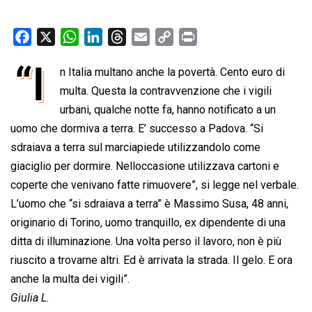
F
X
W
L
T
E
C
P
a
h
i
h
m
o
r
“I
n Italia multano anche la povertà. Cento euro di
c
a
n
r
a
p
i
e
multa. Questa la contravvenzione che i vigili
t
k
e
i
y
n
b
s
e
a
l
L
t
urbani, qualche notte fa, hanno notificato a un
o
A
d
d
i
uomo che dormiva a terra. E’ successo a Padova. “Si
o
p
I
s
n
sdraiava a terra sul marciapiede utilizzandolo come
k
p
n
k
giaciglio per dormire. Nelloccasione utilizzava cartoni e
coperte che venivano fatte rimuovere”, si legge nel verbale.
L’uomo che “si sdraiava a terra” è Massimo Susa, 48 anni,
originario di Torino, uomo tranquillo, ex dipendente di una
ditta di illuminazione. Una volta perso il lavoro, non è più
riuscito a trovarne altri. Ed è arrivata la strada. Il gelo. E ora
anche la multa dei vigili”.
Giulia L.