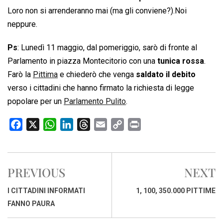
Loro non si arrenderanno mai (ma gli conviene?).Noi
neppure.
Ps
: Lunedì 11 maggio, dal pomeriggio, sarò di fronte al
Parlamento in piazza Montecitorio con una
tunica rossa
.
Farò la
Pittima
e chiederò che venga
saldato il debito
verso i cittadini che hanno firmato la richiesta di legge
popolare per un
Parlamento Pulito
.
F
X
W
L
T
E
C
P
a
h
i
h
m
o
r
c
a
n
r
a
p
i
e
t
k
e
i
y
n
PREVIOUS
NEXT
b
s
e
a
l
L
t
o
A
d
d
i
I CITTADINI INFORMATI
1, 100, 350.000 PITTIME
o
p
I
s
n
FANNO PAURA
k
p
n
k