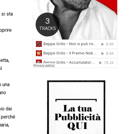
0
1
 si sta
6
oprire
etta,
l
o una
ano
io dai
e perché
aria,