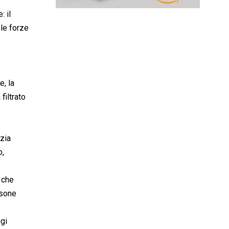
: il
 le forze
e, la
filtrato
izia
o,
 che
rsone
ggi