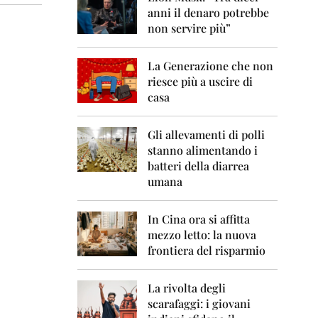
0
anni il denaro potrebbe
6
non servire più”
2
0
La Generazione che non
0
7
riesce più a uscire di
casa
2
0
0
Gli allevamenti di polli
8
stanno alimentando i
batteri della diarrea
2
umana
0
0
9
In Cina ora si affitta
mezzo letto: la nuova
2
frontiera del risparmio
0
1
0
La rivolta degli
scarafaggi: i giovani
2