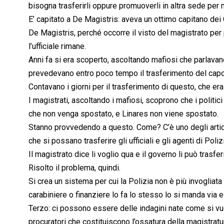
bisogna trasferirli oppure promuoverli in altra sede per
E’ capitato a De Magistris: aveva un ottimo capitano dei
De Magistris, perché occorre il visto del magistrato per po
l’ufficiale rimane.
Anni fa si era scoperto, ascoltando mafiosi che parlavano 
prevedevano entro poco tempo il trasferimento del capo d
Contavano i giorni per il trasferimento di questo, che era
I magistrati, ascoltando i mafiosi, scoprono che i politic
che non venga spostato, e Linares non viene spostato.
Stanno provvedendo a questo. Come? C’è uno degli artico
che si possano trasferire gli ufficiali e gli agenti di Poli
Il magistrato dice li voglio qua e il governo li può trasfe
Risolto il problema, quindi.
Si crea un sistema per cui la Polizia non è più invogliata 
carabiniere o finanziere lo fa lo stesso lo si manda via e
Terzo: ci possono essere delle indagini nate come si vuol
procuratori che costituiscono l’ossatura della magistratura