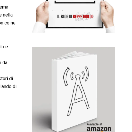
stema
e nella
non ce ne
rdo e
i da
tori di
rlando di