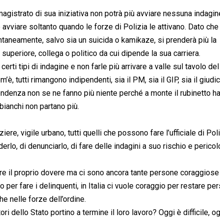
agistrato di sua iniziativa non potrà più avviare nessuna indagine
vviare soltanto quando le forze di Polizia le attivano. Dato che
taneamente, salvo sia un suicida o kamikaze, si prenderà più la
 superiore, collega o politico da cui dipende la sua carriera.
certi tipi di indagine e non farle più arrivare a valle sul tavolo del
è, tutti rimangono indipendenti, sia il PM, sia il GIP, sia il giudic
ndenza non se ne fanno più niente perché a monte il rubinetto ha 
 bianchi non partano più.
iere, vigile urbano, tutti quelli che possono fare l’ufficiale di Pol
erlo, di denunciarlo, di fare delle indagini a suo rischio e pericol
e il proprio dovere ma ci sono ancora tante persone coraggiose
o per fare i delinquenti, in Italia ci vuole coraggio per restare pe
 nelle forze dell’ordine.
i dello Stato portino a termine il loro lavoro? Oggi è difficile, o