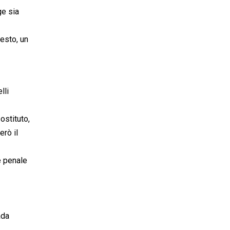
ge sia
resto, un
lli
ostituto,
erò il
ne penale
ada