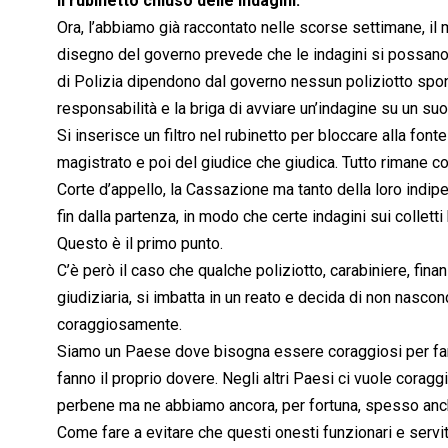
Il rubinetto chiuso delle indagini.
Ora, l’abbiamo già raccontato nelle scorse settimane, il m
disegno del governo prevede che le indagini si possano a
di Polizia dipendono dal governo nessun poliziotto spon
responsabilità e la briga di avviare un’indagine su un suo
Si inserisce un filtro nel rubinetto per bloccare alla fonte 
magistrato e poi del giudice che giudica. Tutto rimane com’
Corte d’appello, la Cassazione ma tanto della loro indipe
fin dalla partenza, in modo che certe indagini sui colletti
Questo è il primo punto.
C’è però il caso che qualche poliziotto, carabiniere, finanz
giudiziaria, si imbatta in un reato e decida di non nascond
coraggiosamente.
Siamo un Paese dove bisogna essere coraggiosi per far
fanno il proprio dovere. Negli altri Paesi ci vuole coraggi
perbene ma ne abbiamo ancora, per fortuna, spesso anche
Come fare a evitare che questi onesti funzionari e servitor