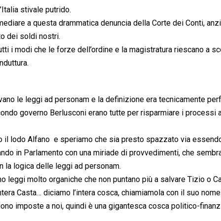
alia stivale putrido.
imediare a questa drammatica denuncia della Corte dei Conti, anzi
o dei soldi nostri.
utti i modi che le forze dell’ordine e la magistratura riescano a sc
onduttura.
vano le leggi ad personam e la definizione era tecnicamente perf
condo governo Berlusconi erano tutte per risparmiare i processi a
o il lodo Alfano  e speriamo che sia presto spazzato via essend
rando in Parlamento con una miriade di provvedimenti, che sembr
on la logica delle leggi ad personam.
o leggi molto organiche che non puntano più a salvare Tizio o Ca
intera Casta… diciamo l’intera cosca, chiamiamola con il suo nom
no imposte a noi, quindi è una gigantesca cosca politico-finanzi