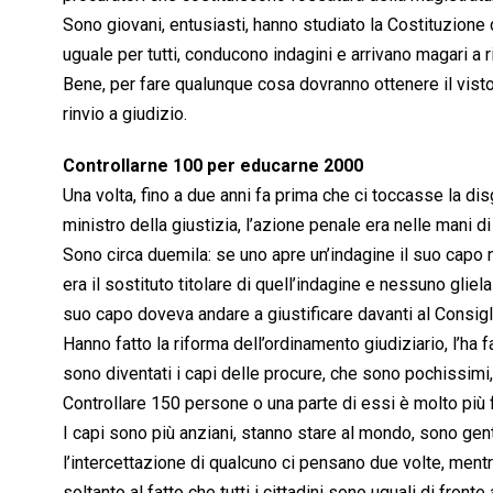
Sono giovani, entusiasti, hanno studiato la Costituzione
uguale per tutti, conducono indagini e arrivano magari a ri
Bene, per fare qualunque cosa dovranno ottenere il visto 
rinvio a giudizio.
Controllarne 100 per educarne 2000
Una volta, fino a due anni fa prima che ci toccasse la dis
ministro della giustizia, l’azione penale era nelle mani d
Sono circa duemila: se uno apre un’indagine il suo capo n
era il sostituto titolare di quell’indagine e nessuno glie
suo capo doveva andare a giustificare davanti al Consigl
Hanno fatto la riforma dell’ordinamento giudiziario, l’ha f
sono diventati i capi delle procure, che sono pochissimi,
Controllare 150 persone o una parte di essi è molto più 
I capi sono più anziani, stanno stare al mondo, sono gent
l’intercettazione di qualcuno ci pensano due volte, mentr
soltanto al fatto che tutti i cittadini sono uguali di fronte 