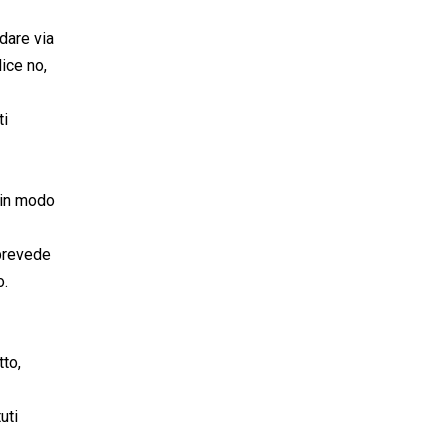
dare via
dice no,
ti
o in modo
 prevede
o.
tto,
uti