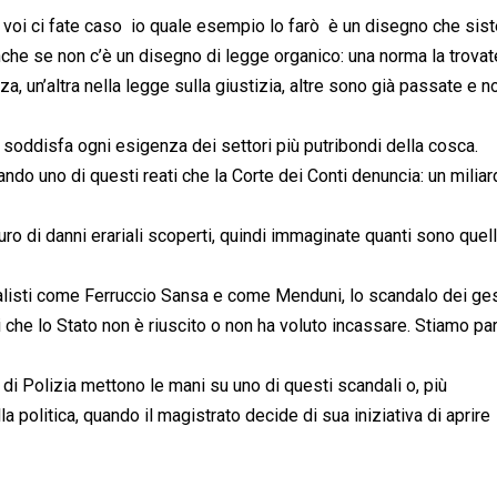
oi ci fate caso  io quale esempio lo farò  è un disegno che si
 anche se non c’è un disegno di legge organico: una norma la trovat
za, un’altra nella legge sulla giustizia, altre sono già passate e 
soddisfa ogni esigenza dei settori più putribondi della cosca.
ando uno di questi reati che la Corte dei Conti denuncia: un milia
uro di danni erariali scoperti, quindi immaginate quanti sono quell
nalisti come Ferruccio Sansa e come Menduni, lo scandalo dei ges
 che lo Stato non è riuscito o non ha voluto incassare. Stiamo pa
di Polizia mettono le mani su uno di questi scandali o, più
a politica, quando il magistrato decide di sua iniziativa di aprire