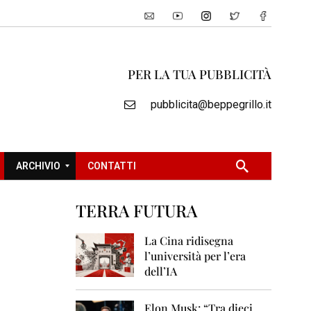
PER LA TUA PUBBLICITÀ
pubblicita@beppegrillo.it
ARCHIVIO
CONTATTI
TERRA FUTURA
2
0
La Cina ridisegna
0
l’università per l’era
5
dell’IA
2
0
Elon Musk: “Tra dieci