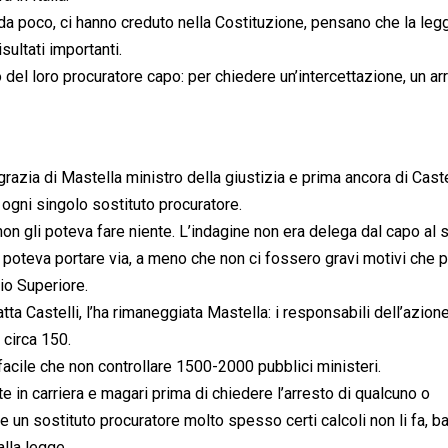
 da poco, ci hanno creduto nella Costituzione, pensano che la leg
sultati importanti.
del loro procuratore capo: per chiedere un’intercettazione, un ar
grazia di Mastella ministro della giustizia e prima ancora di Caste
i ogni singolo sostituto procuratore.
on gli poteva fare niente. L’indagine non era delega dal capo al s
la poteva portare via, a meno che non ci fossero gravi motivi che p
io Superiore.
atta Castelli, l’ha rimaneggiata Mastella: i responsabili dell’azio
 circa 150.
facile che non controllare 1500-2000 pubblici ministeri.
e in carriera e magari prima di chiedere l’arresto di qualcuno o
e un sostituto procuratore molto spesso certi calcoli non li fa, b
alla legge.