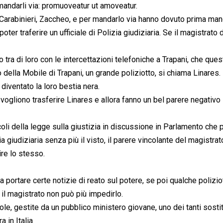
 mandarli via: promuoveatur ut amoveatur.
 Carabinieri, Zaccheo, e per mandarlo via hanno dovuto prima man
ter traferire un ufficiale di Polizia giudiziaria. Se il magistrato 
tra di loro con le intercettazioni telefoniche a Trapani, che ques
ella Mobile di Trapani, un grande poliziotto, si chiama Linares.
 diventato la loro bestia nera.
i vogliono trasferire Linares e allora fanno un bel parere negativ
li della legge sulla giustizia in discussione in Parlamento che
zia giudiziaria senza più il visto, il parere vincolante del magistrat
rire lo stesso.
a portare certe notizie di reato sul potere, se poi qualche polizio
 il magistrato non può più impedirlo.
e, gestite da un pubblico ministero giovane, uno dei tanti sostit
 in Italia.