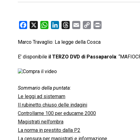
F
X
W
L
T
E
C
P
a
h
i
h
m
o
r
c
a
n
r
a
p
i
Marco Travaglio: La legge della Cosca
e
t
k
e
i
y
n
E’ disponibile
il TERZO DVD di Passaparola
: “MAFIOC
b
s
e
a
l
L
t
o
A
d
d
i
o
p
I
s
n
k
p
n
k
Sommario della puntata:
Le leggi ad sistemam
Il rubinetto chiuso delle indagini
Controllarne 100 per educarne 2000
Magistrati nell’ombra
La norma in prestito dalla P2
La censura per magistrati e informazione