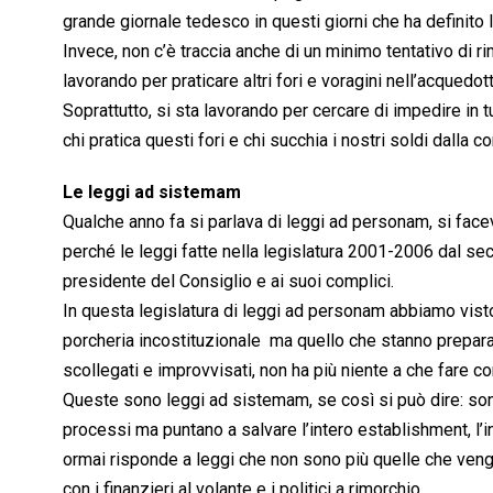
grande giornale tedesco in questi giorni che ha definito l’It
Invece, non c’è traccia anche di un minimo tentativo di r
lavorando per praticare altri fori e voragini nell’acquedott
Soprattutto, si sta lavorando per cercare di impedire in t
chi pratica questi fori e chi succhia i nostri soldi dalla c
Le leggi ad sistemam
Qualche anno fa si parlava di leggi ad personam, si face
perché le leggi fatte nella legislatura 2001-2006 dal se
presidente del Consiglio e ai suoi complici.
In questa legislatura di leggi ad personam abbiamo vist
porcheria incostituzionale  ma quello che stanno prepa
scollegati e improvvisati, non ha più niente a che fare c
Queste sono leggi ad sistemam, se così si può dire: son
processi ma puntano a salvare l’intero establishment, l’
ormai risponde a leggi che non sono più quelle che vengo
con i finanzieri al volante e i politici a rimorchio.