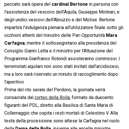
peccato sarà opera del
cardinal Bertone
in persona con
l’assistenza del vescovo dell’Aquila, Giuseppe Molinari, e
degli undici vescovi dell’Abruzzo e del Molise. Bertone
impartirà l’indulgenza plenaria all’utilizzatore finale sotto gli
occhioni attenti del ministro delle Pari Opportunità
Mara
Carfagna
, mentre il sottosegretario alla presidenza del
Consiglio Gianni Letta e il ministro per l’Attuazione del
Programma Gianfranco Rotondi assisteranno commossi. I
terremotati aquilani non sono stati invitati dall’arcidiocesi,
ma a loro sarà riservato un minuto di raccoglimento dopo
l’aperitivo.
Prima del rito serale del Perdono, la giornata verrà
consacrata dal
corteo della Bolla
, formato da duecento
figuranti del PDL, diretto alla Basilica di Santa Maria di
Collemaggio che ospita i resti mortali di Celestino V. Alla
testa della processione sono attese la Carfagna nel ruolo
della
Dama della Bolla
, insieme alle ancelle ministre