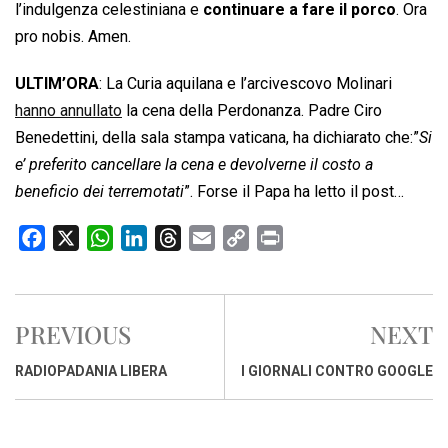
l’indulgenza celestiniana e
continuare a fare il porco
. Ora
pro nobis. Amen.
ULTIM’ORA
: La Curia aquilana e l’arcivescovo Molinari
hanno annullato
la cena della Perdonanza. Padre Ciro
Benedettini, della sala stampa vaticana, ha dichiarato che:”
Si
e’ preferito cancellare la cena e devolverne il costo a
beneficio dei terremotati
”. Forse il Papa ha letto il post…
F
X
W
L
T
E
C
P
a
h
i
h
m
o
r
c
a
n
r
a
p
i
e
t
k
e
i
y
n
PREVIOUS
NEXT
b
s
e
a
l
L
t
o
A
d
d
i
RADIOPADANIA LIBERA
I GIORNALI CONTRO GOOGLE
o
p
I
s
n
k
p
n
k