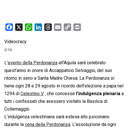
F
X
W
L
T
E
C
P
a
h
i
h
m
o
r
Videocracy
c
a
n
r
a
p
i
e
t
k
e
i
y
n
(2:12)
b
s
e
a
l
L
t
L’
evento della Perdonanza
all’Aquila sarà celebrato
o
A
d
d
i
quest’anno in onore di Accappatoio Selvaggio, del suo
o
p
I
s
n
ritorno in seno a Santa Madre Chiesa. La Perdonanza si
k
p
n
k
tiene ogni 28 e 29 agosto in ricordo dell’elezione a papa nel
1294 di
Celestino V
, che concesse
l’indulgenza plenaria
a
tutti i confessati che avessero visitato la Basilica di
Collemaggio.
L’indulgenza celestiniana sarà estesa allo psiconano
durante la
cena della Perdonanza
. L’assoluzione da ogni