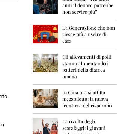
0
anni il denaro potrebbe
6
non servire più”
2
0
La Generazione che non
0
7
riesce più a uscire di
casa
2
0
0
Gli allevamenti di polli
8
stanno alimentando i
batteri della diarrea
2
umana
0
0
9
In Cina ora si affitta
rto.
mezzo letto: la nuova
2
frontiera del risparmio
0
1
0
La rivolta degli
 in
scarafaggi: i giovani
2