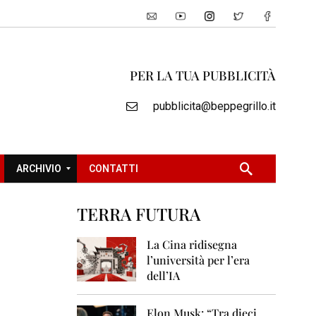
PER LA TUA PUBBLICITÀ
pubblicita@beppegrillo.it
ARCHIVIO
CONTATTI
TERRA FUTURA
2
0
La Cina ridisegna
0
l’università per l’era
5
dell’IA
2
0
Elon Musk: “Tra dieci