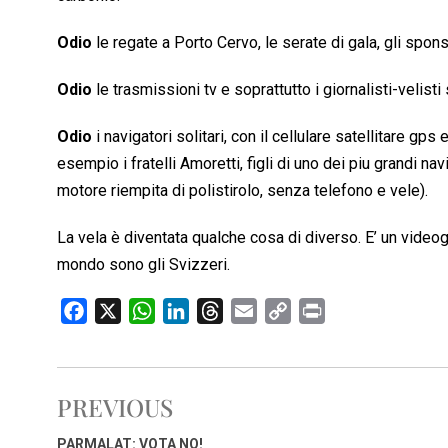
Odio
le regate a Porto Cervo, le serate di gala, gli sponso
Odio
le trasmissioni tv e soprattutto i giornalisti-velisti 
Odio
i navigatori solitari, con il cellulare satellitare gp
esempio i fratelli Amoretti, figli di uno dei piu grandi n
motore riempita di polistirolo, senza telefono e vele).
La vela è diventata qualche cosa di diverso. E’ un video
mondo sono gli Svizzeri.
F
X
W
L
T
E
C
P
a
h
i
h
m
o
r
c
a
n
r
a
p
i
e
t
k
e
i
y
n
PREVIOUS
b
s
e
a
l
L
t
o
A
d
d
i
PARMALAT: VOTA NO!