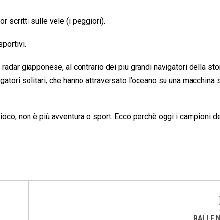
r scritti sulle vele (i peggiori).
sportivi.
s e radar giapponese, al contrario dei piu grandi navigatori della sto
avigatori solitari, che hanno attraversato l’oceano su una macchina
gioco, non è più avventura o sport. Ecco perchè oggi i campioni d
BALLE 