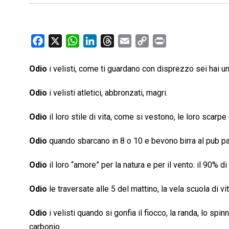
F
X
W
L
T
E
C
P
a
h
i
h
m
o
r
c
a
n
r
a
p
i
Odio
i velisti, come ti guardano con disprezzo sei hai u
e
t
k
e
i
y
n
Odio
i velisti atletici, abbronzati, magri.
b
s
e
a
l
L
t
o
A
d
d
i
Odio
il loro stile di vita, come si vestono, le loro scarpe
o
p
I
s
n
k
p
n
k
Odio
quando sbarcano in 8 o 10 e bevono birra al pub p
Odio
il loro “amore” per la natura e per il vento: il 90
Odio
le traversate alle 5 del mattino, la vela scuola di vi
Odio
i velisti quando si gonfia il fiocco, la randa, lo spi
carbonio.