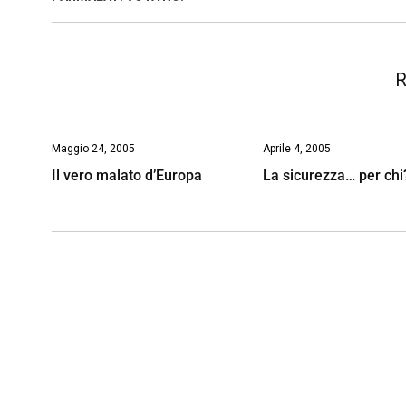
o
p
I
s
n
k
p
n
k
R
Maggio 24, 2005
Aprile 4, 2005
Il vero malato d’Europa
La sicurezza… per chi