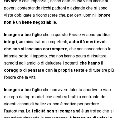
favore
e che, imparziali, hanno dato causa vinta anche ai
poveri, contestando ricchi padroni o aziende che si sono
viste obbligate a riconoscere che, per certi uomini,
lonore
non è un bene negoziabile
.
Insegna a tuo figlio
che in questo Paese vi sono
politici
integri
, amministratori competenti,
autorità meritevoli
che non si lasciano corrompere
, che non nascondono le
infamie sotto il tappeto, che non hanno paura di risultare
sgraditi agli amici o di deludere i potenti,
che hanno il
coraggio di pensare con la propria testa
e di tutelare più
l’onore che la vita.
Insegna a tuo figlio
che non avere talento sportivo o viso
e corpo da top-model, che sentirsi brutti a confronto dei
vigenti canoni di bellezza, non è motivo per perdere
l’autostima.
La felicità non si compra
né è un trofeo che si