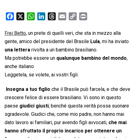
F
X
W
L
T
E
C
P
a
h
i
h
m
o
r
c
a
n
r
a
p
i
Frei Betto
, un prete di quelli veri, che sta in mezzo alla
e
t
k
e
i
y
n
gente, amico del presidente del Brasile
Lula
, mi ha inviato
b
s
e
a
l
L
t
una lettera
rivolta a un bambino brasiliano.
o
A
d
d
i
Ma potrebbe essere un
qualunque bambino del mondo
,
o
p
I
s
n
anche italiano.
k
p
n
k
Leggetela, se volete, ai vostri figli.
Insegna a tuo figlio
che il Brasile può farcela, e che deve
crescere felice di essere brasiliano. Vi sono in questo
paese
giudici giusti
, benché questa verità possa suonare
sgradevole. Giudici che, come mio padre, non hanno mai
dato lavoro ai familiari, pur avendo figli avvocati,
che mai
hanno sfruttato il proprio incarico per ottenere un