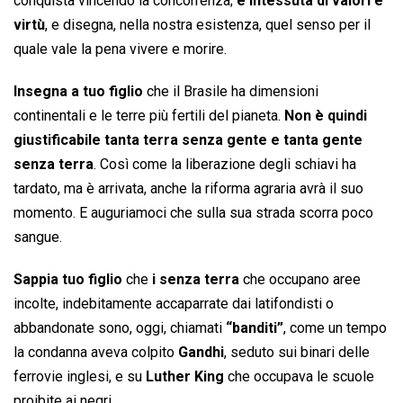
conquista vincendo la concorrenza;
è intessuta di valori e
virtù
, e disegna, nella nostra esistenza, quel senso per il
quale vale la pena vivere e morire.
Insegna a tuo figlio
che il Brasile ha dimensioni
continentali e le terre più fertili del pianeta.
Non è quindi
giustificabile tanta terra senza gente e tanta gente
senza terra
. Così come la liberazione degli schiavi ha
tardato, ma è arrivata, anche la riforma agraria avrà il suo
momento. E auguriamoci che sulla sua strada scorra poco
sangue.
Sappia tuo figlio
che
i senza terra
che occupano aree
incolte, indebitamente accaparrate dai latifondisti o
abbandonate sono, oggi, chiamati
“banditi”
, come un tempo
la condanna aveva colpito
Gandhi
, seduto sui binari delle
ferrovie inglesi, e su
Luther King
che occupava le scuole
proibite ai negri.