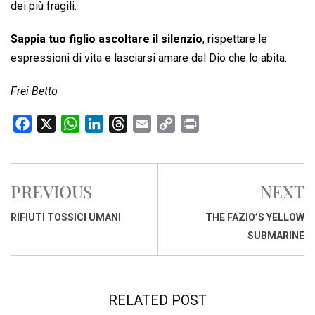
dei più fragili.
Sappia tuo figlio ascoltare il silenzio
, rispettare le
espressioni di vita e lasciarsi amare dal Dio che lo abita.
Frei Betto
F
X
W
L
T
E
C
P
a
h
i
h
m
o
r
c
a
n
r
a
p
i
e
t
k
e
i
y
n
PREVIOUS
NEXT
b
s
e
a
l
L
t
o
A
d
d
i
RIFIUTI TOSSICI UMANI
THE FAZIO’S YELLOW
o
p
I
s
n
SUBMARINE
k
p
n
k
RELATED POST