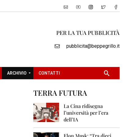
PER LA TUA PUBBLICITÀ
pubblicita@beppegrillo.it
ARCHIVIO
CONTATTI
TERRA FUTURA
2
0
La Cina ridisegna
0
l’università per l’era
5
dell’IA
2
0
Elon Musk: “Tra dieci