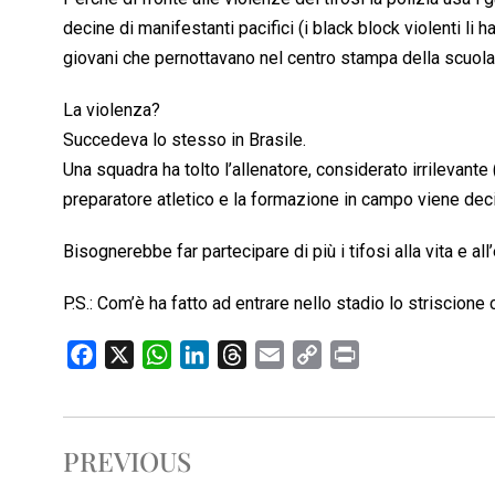
decine di manifestanti pacifici (i black block violenti li 
giovani che pernottavano nel centro stampa della scuol
La violenza?
Succedeva lo stesso in Brasile.
Una squadra ha tolto l’allenatore, considerato irrilevan
preparatore atletico e la formazione in campo viene decis
Bisognerebbe far partecipare di più i tifosi alla vita e al
P.S.: Com’è ha fatto ad entrare nello stadio lo striscion
F
X
W
L
T
E
C
P
a
h
i
h
m
o
r
c
a
n
r
a
p
i
e
t
k
e
i
y
n
PREVIOUS
b
s
e
a
l
L
t