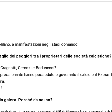
 Milano, e manifestazioni negli stadi domando:
glio dei peggiori tra i proprietari delle società calcistiche?
Cragnotti, Geronzi e Berlusconi?
mpressionante hanno posseduto e governato il calcio e il Paese. 
ra.
o?
n galera. Perché da noi no?
i guanti di velluto quando invece al G8 di Genova ha massacrato di 