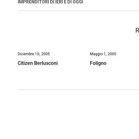
o
A
d
d
i
IMPRENDITORI DI IERI E DI OGGI
o
p
I
s
n
k
p
n
k
R
Dicembre 10, 2005
Maggio 1, 2005
Citizen Berlusconi
Foligno