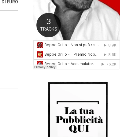
I DI EURO
0
1
6