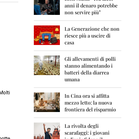
0
anni il denaro potrebbe
6
non servire più”
2
0
La Generazione che non
0
7
riesce più a uscire di
casa
2
0
0
Gli allevamenti di polli
8
stanno alimentando i
batteri della diarrea
2
umana
0
0
Molti
9
In Cina ora si affitta
mezzo letto: la nuova
2
frontiera del risparmio
0
1
0
La rivolta degli
scarafaggi: i giovani
2
botte