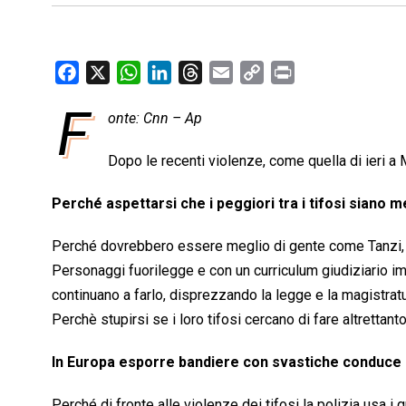
F
X
W
L
T
E
C
P
a
h
i
h
m
o
r
F
onte: Cnn – Ap
c
a
n
r
a
p
i
e
t
k
e
i
y
n
Dopo le recenti violenze, come quella di ieri a
b
s
e
a
l
L
t
o
A
d
d
i
Perché aspettarsi che i peggiori tra i tifosi siano me
o
p
I
s
n
k
p
n
k
Perché dovrebbero essere meglio di gente come Tanzi, 
Personaggi fuorilegge e con un curriculum giudiziario i
continuano a farlo, disprezzando la legge e la magistratu
Perchè stupirsi se i loro tifosi cercano di fare altrettant
In Europa esporre bandiere con svastiche conduce i
Perché di fronte alle violenze dei tifosi la polizia usa 