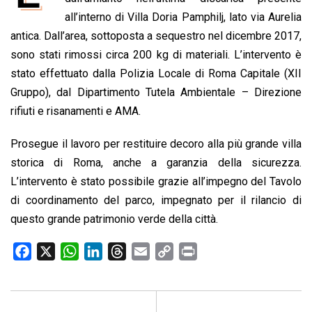
b
s
e
a
l
L
t
all’interno di Villa Doria Pamphilj, lato via Aurelia
o
A
d
d
i
antica. Dall’area, sottoposta a sequestro nel dicembre 2017,
o
p
I
s
n
sono stati rimossi circa 200 kg di materiali. L’intervento è
k
p
n
k
stato effettuato dalla Polizia Locale di Roma Capitale (XII
Gruppo), dal Dipartimento Tutela Ambientale – Direzione
rifiuti e risanamenti e AMA.
Prosegue il lavoro per restituire decoro alla più grande villa
storica di Roma, anche a garanzia della sicurezza.
L’intervento è stato possibile grazie all’impegno del Tavolo
di coordinamento del parco, impegnato per il rilancio di
questo grande patrimonio verde della città.
F
X
W
L
T
E
C
P
a
h
i
h
m
o
r
c
a
n
r
a
p
i
e
t
k
e
i
y
n