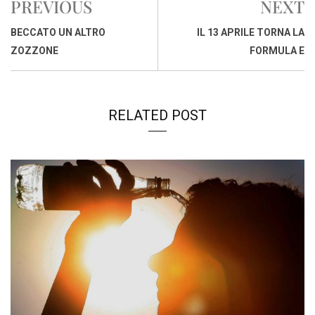
PREVIOUS
NEXT
b
s
e
a
l
L
t
o
A
d
d
i
BECCATO UN ALTRO
IL 13 APRILE TORNA LA
o
p
I
s
n
ZOZZONE
FORMULA E
k
p
n
k
RELATED POST