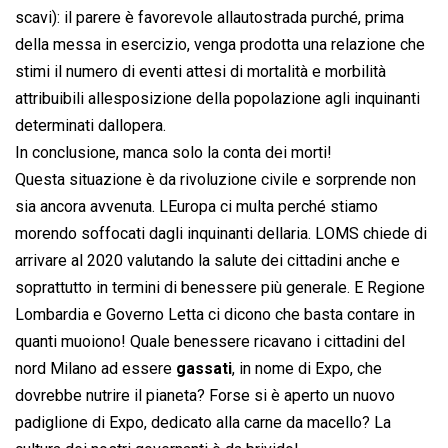
scavi): il parere è favorevole allautostrada purché, prima
della messa in esercizio, venga prodotta una relazione che
stimi il numero di eventi attesi di mortalità e morbilità
attribuibili allesposizione della popolazione agli inquinanti
determinati dallopera.
In conclusione, manca solo la conta dei morti!
Questa situazione è da rivoluzione civile e sorprende non
sia ancora avvenuta. LEuropa ci multa perché stiamo
morendo soffocati dagli inquinanti dellaria. LOMS chiede di
arrivare al 2020 valutando la salute dei cittadini anche e
soprattutto in termini di benessere più generale. E Regione
Lombardia e Governo Letta ci dicono che basta contare in
quanti muoiono! Quale benessere ricavano i cittadini del
nord Milano ad essere
gassati
, in nome di Expo, che
dovrebbe nutrire il pianeta? Forse si è aperto un nuovo
padiglione di Expo, dedicato alla carne da macello? La