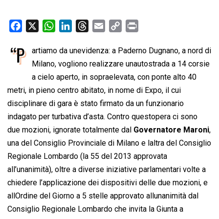
F
X
W
L
T
E
C
P
a
h
i
h
m
o
r
“P
artiamo da unevidenza: a Paderno Dugnano, a nord di
c
a
n
r
a
p
i
e
Milano, vogliono realizzare unautostrada a 14 corsie
t
k
e
i
y
n
b
s
e
a
l
L
t
a cielo aperto, in sopraelevata, con ponte alto 40
o
A
d
d
i
metri, in pieno centro abitato, in nome di Expo, il cui
o
p
I
s
n
disciplinare di gara è stato firmato da un funzionario
k
p
n
k
indagato per turbativa d’asta. Contro questopera ci sono
due mozioni, ignorate totalmente dal
Governatore Maroni
,
una del Consiglio Provinciale di Milano e laltra del Consiglio
Regionale Lombardo (la 55 del 2013 approvata
all’unanimità), oltre a diverse iniziative parlamentari volte a
chiedere l’applicazione dei dispositivi delle due mozioni, e
allOrdine del Giorno a 5 stelle approvato allunanimità dal
Consiglio Regionale Lombardo che invita la Giunta a