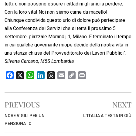
tutti, o non possono essere i cittadini gli unici a perdere.
Con la loro vita! Noi non siamo carne da macello!
Chiunque condivida questo urlo di dolore può partecipare
alla Conferenza dei Servizi che si terrà il prossimo 5
settembre, piazzale Morandi, 1, Milano. E terminato il tempo
in cui qualche governante miope decide della nostra vita in
una stanza chiusa del Provveditorato dei Lavori Pubblici”.
Silvana Carcano, M5S Lombardia
F
X
W
L
T
E
C
P
a
h
i
h
m
o
r
c
a
n
r
a
p
i
e
t
k
e
i
y
n
PREVIOUS
NEXT
b
s
e
a
l
L
t
o
A
d
d
i
NOVE VIGILI PER UN
L’ITALIA A TESTA IN GIÙ
o
p
I
s
n
PENSIONATO
k
p
n
k