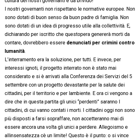
cultura dei nostri governanti è da brivido!
I nostri governanti non rispettano le normative europee. Non
sono dotati di buon senso da buon padre di famiglia. Non
sono dotati di un idea di progresso utile alla collettività. E,
dichiarando per iscritto che questopera genererà morti da
contare, dovrebbero essere
denunciati per crimini contro
lumanità
.
L’interramento era la soluzione, per tutti. E invece, per
interessi ignoti, il progetto interrato non è stato mai
considerato e si è arrivati alla Conferenza dei Servizi del 5
settembre con un progetto devastante per la salute dei
cittadini, per il territorio e per lambiente. E ora ci vengono a
dire che in questa partita gli unici “perdenti” saranno I
cittadini, di cui vanno contati i morti. I cittadini oggi non sono
più disposti a farsi sopraffare, non accetteranno mai di
essere ancora una volta gli unici a perdere. Allegoismo e
allinsensatezza cè un limite! Questo è il punto: o si vince