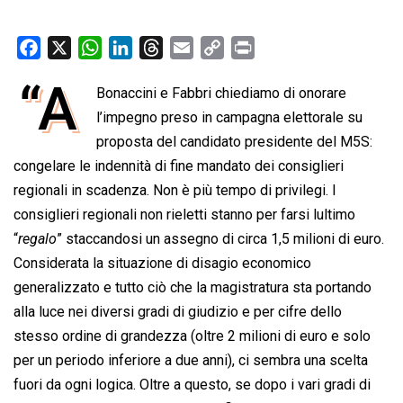
F
X
W
L
T
E
C
P
a
h
i
h
m
o
r
“A
Bonaccini e Fabbri chiediamo di onorare
c
a
n
r
a
p
i
e
l’impegno preso in campagna elettorale su
t
k
e
i
y
n
b
s
e
a
l
L
t
proposta del candidato presidente del M5S:
o
A
d
d
i
congelare le indennità di fine mandato dei consiglieri
o
p
I
s
n
regionali in scadenza. Non è più tempo di privilegi. I
k
p
n
k
consiglieri regionali non rieletti stanno per farsi lultimo
“
regalo
” staccandosi un assegno di circa 1,5 milioni di euro.
Considerata la situazione di disagio economico
generalizzato e tutto ciò che la magistratura sta portando
alla luce nei diversi gradi di giudizio e per cifre dello
stesso ordine di grandezza (oltre 2 milioni di euro e solo
per un periodo inferiore a due anni), ci sembra una scelta
fuori da ogni logica. Oltre a questo, se dopo i vari gradi di