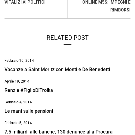
o
p
I
s
n
VITALIZI AI POLITICI
ONLINE M5S: IMPEGNI E
k
p
n
k
RIMBORSI
RELATED POST
Febbraio 10, 2014
Vacanze a Saint Moritz con Monti e De Benedetti
Aprile 19, 2014
Renzie #FiglioDiTroika
Gennaio 4, 2014
Le mani sulle pensioni
Febbraio 5, 2014
7,5 miliardi alle banche, 130 denunce alla Procura