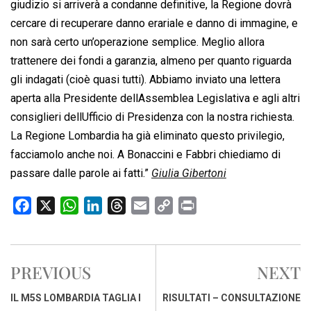
giudizio si arriverà a condanne definitive, la Regione dovrà
cercare di recuperare danno erariale e danno di immagine, e
non sarà certo un’operazione semplice. Meglio allora
trattenere dei fondi a garanzia, almeno per quanto riguarda
gli indagati (cioè quasi tutti). Abbiamo inviato una lettera
aperta alla Presidente dellAssemblea Legislativa e agli altri
consiglieri dellUfficio di Presidenza con la nostra richiesta.
La Regione Lombardia ha già eliminato questo privilegio,
facciamolo anche noi. A Bonaccini e Fabbri chiediamo di
passare dalle parole ai fatti.”
Giulia Gibertoni
F
X
W
L
T
E
C
P
a
h
i
h
m
o
r
c
a
n
r
a
p
i
e
t
k
e
i
y
n
PREVIOUS
NEXT
b
s
e
a
l
L
t
o
A
d
d
i
IL M5S LOMBARDIA TAGLIA I
RISULTATI – CONSULTAZIONE