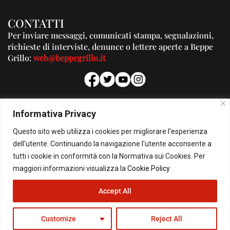
CONTATTI
Per inviare messaggi, comunicati stampa, segnalazioni,
richieste di interviste, denunce o lettere aperte a Beppe
Grillo:
web@beppegrillo.it
PUBBLICITA'
Informativa Privacy
Per la tua pubblicità su questo Blog:
Questo sito web utilizza i cookies per migliorare l'esperienza
pubblicita@beppegrillo.it
dell'utente. Continuando la navigazione l'utente acconsente a
tutti i cookie in conformità con la Normativa sui Cookies. Per
HOMEPAGE
COOKIE POLICY
PRIVACY POLICY
CONTATTI
maggiori informazioni visualizza la
Cookie Policy
Accept All
© Copyright 2026 - Il Blog di Beppe Grillo. All Rights Reserved - Powered by
happygrafic.com
Customize
Reject All