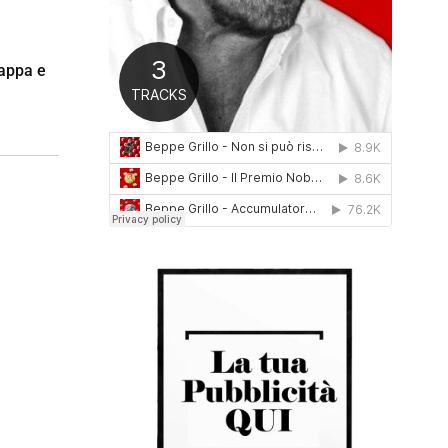
0
1
6
pappa e