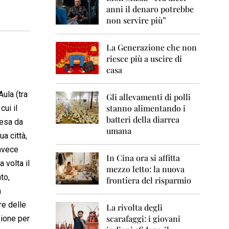
0
anni il denaro potrebbe
6
non servire più”
2
0
La Generazione che non
0
7
riesce più a uscire di
casa
2
0
Aula (tra
0
Gli allevamenti di polli
8
stanno alimentando i
cui il
batteri della diarrea
resa da
2
umana
0
a città,
0
invece
9
In Cina ora si affitta
 volta il
mezzo letto: la nuova
2
to,
frontiera del risparmio
0
a
1
0
re delle
La rivolta degli
scarafaggi: i giovani
sione per
2