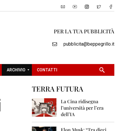
PER LA TUA PUBBLICITÀ
pubblicita@beppegrillo.it
ARCHIVIO
CONTATTI
TERRA FUTURA
2
i
0
La Cina ridisegna
0
l’università per l’era
5
dell’IA
2
0
Elon Musk: “Tra dieci