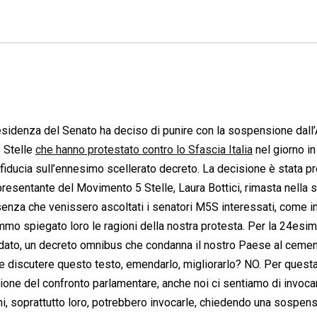
 Presidenza del Senato ha deciso di punire con la sospensione dall’
5 Stelle
che hanno protestato contro lo Sfascia Italia
nel giorno in 
 fiducia sull’ennesimo scellerato decreto. La decisione è stata p
resentante del Movimento 5 Stelle, Laura Bottici, rimasta nella su
sa senza che venissero ascoltati i senatori M5S interessati, come 
o spiegato loro le ragioni della nostra protesta. Per la 24esima
indato, un decreto omnibus che condanna il nostro Paese al cemen
e e discutere questo testo, emendarlo, migliorarlo? NO. Per quest
ione del confronto parlamentare, anche noi ci sentiamo di invoca
ini, soprattutto loro, potrebbero invocarle, chiedendo una sospen