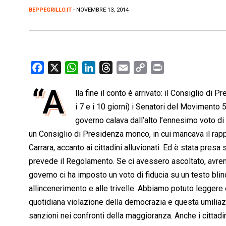
BEPPEGRILLO.IT
- NOVEMBRE 13, 2014
F
X
W
L
T
E
C
P
a
h
i
h
m
o
r
“A
lla fine il conto è arrivato: il Consiglio di
c
a
n
r
a
p
i
e
i 7 e i 10 giorni) i Senatori del Movimento 
t
k
e
i
y
n
b
s
e
a
l
L
t
governo calava dall’alto l’ennesimo voto di
o
A
d
d
i
un Consiglio di Presidenza monco, in cui mancava il rapp
o
p
I
s
n
Carrara, accanto ai cittadini alluvionati. Ed è stata pre
k
p
n
k
prevede il Regolamento. Se ci avessero ascoltato, avremm
governo ci ha imposto un voto di fiducia su un testo bl
allincenerimento e alle trivelle. Abbiamo potuto legger
quotidiana violazione della democrazia e questa umiliaz
sanzioni nei confronti della maggioranza. Anche i cittad