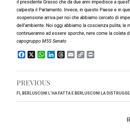
il presidente Grasso che da due anni impedisce a quest’A
calpesta il Parlamento. Invece, in questo Paese e in qu
sospensione arriva per noi che abbiamo cercato di impedi
dell’ambiente. Noi oggi abbiamo la coscienza pulita; le m
continueranno ad essere sporche, nere come la colata d
capogruppo M5S Senato
F
X
W
L
T
E
C
P
a
h
i
h
m
o
r
c
a
n
r
a
p
i
e
t
k
e
i
y
n
PREVIOUS
b
s
e
a
l
L
t
o
A
d
d
i
FI, BERLUSCONI L’HA FATTA E BERLUSCONI LA DISTRUGGE
o
p
I
s
n
k
p
n
k
R