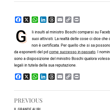
F
X
W
L
T
E
C
P
a
h
i
h
m
o
r
G
li insulti al ministro Boschi comparsi su Faceb
c
a
n
r
a
p
i
e
suoi attivisti. La realtà delle cose ci dice che 
t
k
e
i
y
n
b
s
e
a
l
L
t
non è certificata. Per quello che si sa possono 
o
A
d
d
i
da esponenti del pd
come successo in passato
. I nomin
o
p
I
s
n
sono a disposizione del ministro Boschi qualora volesse a
k
p
n
k
legali in tutela della sua reputazione.
F
X
W
L
T
E
C
P
a
h
i
h
m
o
r
c
a
n
r
a
p
i
e
t
k
e
i
y
n
PREVIOUS
b
s
e
a
l
L
t
o
A
d
d
i
IL GRANDE ALIBI