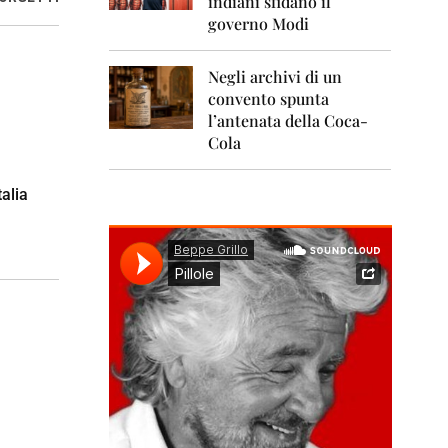
indiani sfidano il
0
1
governo Modi
1
Negli archivi di un
2
0
convento spunta
1
l’antenata della Coca-
2
Cola
2
0
talia
1
3
2
0
1
4
2
0
1
5
2