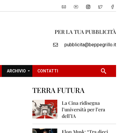
PER LA TUA PUBBLICITÀ
pubblicita@beppegrillo.it
ARCHIVIO
CONTATTI
TERRA FUTURA
2
0
La Cina ridisegna
0
l’università per l’era
5
dell’IA
2
0
Elon Musk: “Tra dieci