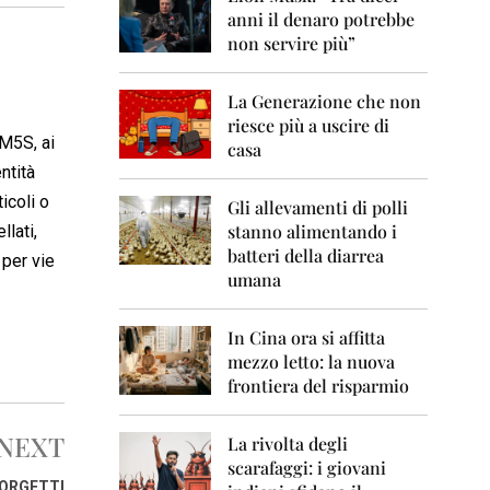
0
anni il denaro potrebbe
6
non servire più”
2
0
La Generazione che non
0
7
riesce più a uscire di
 M5S, ai
casa
2
entità
0
icoli o
0
Gli allevamenti di polli
8
stanno alimentando i
llati,
batteri della diarrea
 per vie
2
umana
0
0
9
In Cina ora si affitta
mezzo letto: la nuova
2
frontiera del risparmio
0
1
0
NEXT
La rivolta degli
scarafaggi: i giovani
2
IORGETTI