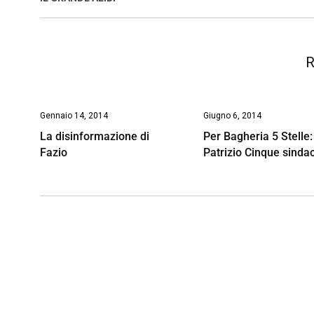
o
p
I
s
n
k
p
n
k
R
Gennaio 14, 2014
Giugno 6, 2014
La disinformazione di
Per Bagheria 5 Stelle:
Fazio
Patrizio Cinque sinda