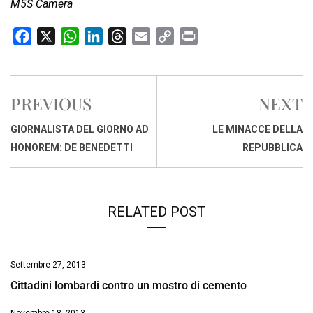
M5S Camera
F
X
W
L
T
E
C
P
a
h
i
h
m
o
r
c
a
n
r
a
p
i
e
t
k
e
i
y
n
PREVIOUS
NEXT
b
s
e
a
l
L
t
o
A
d
d
i
GIORNALISTA DEL GIORNO AD
LE MINACCE DELLA
o
p
I
s
n
HONOREM: DE BENEDETTI
REPUBBLICA
k
p
n
k
RELATED POST
Settembre 27, 2013
Cittadini lombardi contro un mostro di cemento