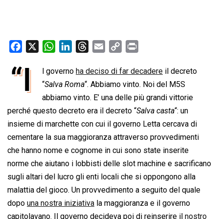
F
X
W
L
T
E
C
P
a
h
i
h
m
o
r
“I
l governo
ha deciso di far decadere
il decreto
c
a
n
r
a
p
i
e
“
Salva Roma
t
k
“. Abbiamo vinto. Noi del M5S
e
i
y
n
b
s
e
a
l
L
t
abbiamo vinto. E’ una delle più grandi vittorie
o
A
d
d
i
perché questo decreto era il decreto “
Salva casta
“: un
o
p
I
s
n
insieme di marchette con cui il governo Letta cercava di
k
p
n
k
cementare la sua maggioranza attraverso provvedimenti
che hanno nome e cognome in cui sono state inserite
norme che aiutano i lobbisti delle slot machine e sacrificano
sugli altari del lucro gli enti locali che si oppongono alla
malattia del gioco. Un provvedimento a seguito del quale
dopo
una nostra iniziativa
la maggioranza e il governo
capitolavano. Il governo decideva poi di reinserire il
nostro