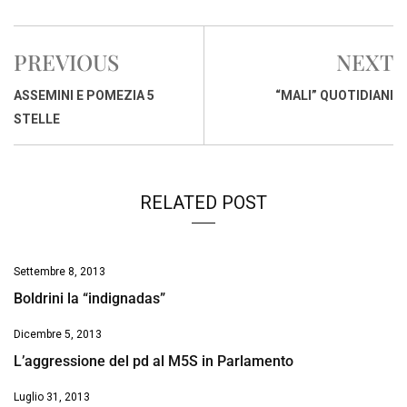
c
a
n
r
a
p
i
e
t
k
e
i
y
n
PREVIOUS
NEXT
b
s
e
a
l
L
t
o
A
d
d
i
ASSEMINI E POMEZIA 5
“MALI” QUOTIDIANI
o
p
I
s
n
STELLE
k
p
n
k
RELATED POST
Settembre 8, 2013
Boldrini la “indignadas”
Dicembre 5, 2013
L’aggressione del pd al M5S in Parlamento
Luglio 31, 2013