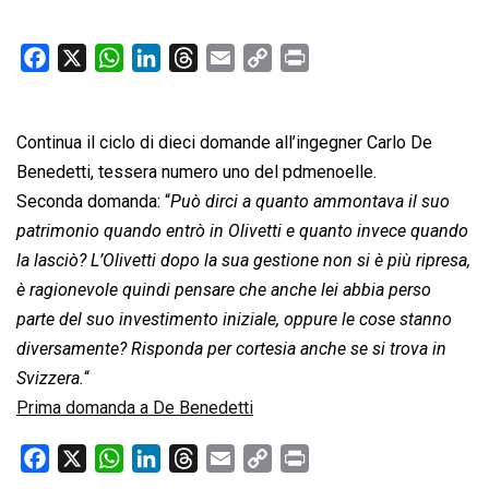
F
X
W
L
T
E
C
P
a
h
i
h
m
o
r
c
a
n
r
a
p
i
Continua il ciclo di dieci domande all’ingegner Carlo De
e
t
k
e
i
y
n
b
s
e
a
l
L
t
Benedetti, tessera numero uno del pdmenoelle.
o
A
d
d
i
Seconda domanda: “
Può dirci a quanto ammontava il suo
o
p
I
s
n
patrimonio quando entrò in Olivetti e quanto invece quando
k
p
n
k
la lasciò? L’Olivetti dopo la sua gestione non si è più ripresa,
è ragionevole quindi pensare che anche lei abbia perso
parte del suo investimento iniziale, oppure le cose stanno
diversamente? Risponda per cortesia anche se si trova in
Svizzera.
“
Prima domanda a De Benedetti
F
X
W
L
T
E
C
P
a
h
i
h
m
o
r