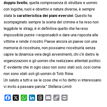
doppio livello
, quella compresenza di strutture e uomini
con logiche, ruoli e obiettivi e nature diverse, è sempre
stata la
caratteristica dei piani eversivi
. Questo ha
scompaginato sempre la scena del crimine e ha reso non
leggibile le stragi, è in definitiva quello che ha reso
impossibile punire i responsabili e dare una risposta alle
vittime e rende il nostro Paese ancora un paese con una
memoria di ricostruire, non possiamo ricostruirla senza
capire la dinamica vera degli avvenimenti, chi c’è dietro le
organizzazioni e gli uomini che realizzano attentati politici.
E’ evidente che in ogni caso non sono stati soli, così come
non sono stati soli gli uomini di Totò Riina.
Un saluto a tutti e se le cose che vi ho detto vi interessano
vi invito a passare parola.”
Stefania Limiti
F
X
W
L
T
E
C
P
a
h
i
h
m
o
r