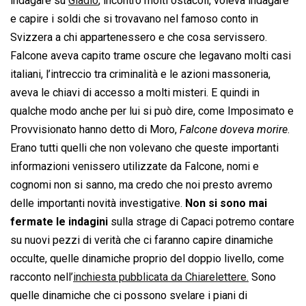
indagare su
Gladio
, incontrò molti ostacoli, voleva indagare
e capire i soldi che si trovavano nel famoso conto in
Svizzera a chi appartenessero e che cosa servissero.
Falcone aveva capito trame oscure che legavano molti casi
italiani, l’intreccio tra criminalità e le azioni massoneria,
aveva le chiavi di accesso a molti misteri. E quindi in
qualche modo anche per lui si può dire, come Imposimato e
Provvisionato hanno detto di Moro, 
Falcone doveva morire
.
Erano tutti quelli che non volevano che queste importanti
informazioni venissero utilizzate da Falcone, nomi e
cognomi non si sanno, ma credo che noi presto avremo
delle importanti novità investigative.
Non si sono mai
fermate le indagini
sulla strage di Capaci potremo contare
su nuovi pezzi di verità che ci faranno capire dinamiche
occulte, quelle dinamiche proprio del doppio livello, come
racconto nell’
inchiesta pubblicata da Chiarelettere.
Sono
quelle dinamiche che ci possono svelare i piani di