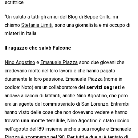
scrittrice
“Un saluto a tutti gli amici del Blog di Beppe Grillo, mi
chiamo
Stefania Limiti
, sono una giornalista e mi occupo di
misteri in Italia.
Il ragazzo che salvò Falcone
Nino Agostino
e
Emanuele Piazza
sono due giovani che
credevano molto nel loro lavoro e che hanno pagato
duramente la loro passione, Emanuele Piazza (nome in
codice: Noto) era un collaboratore dei
servizi segreti
e
andava a caccia di latitanti, anche Nino Agostino, che però
era un agente del commissariato di San Lorenzo. Entrambi
hanno visto delle cose che non dovevano vedere e hanno
trovato
una morte terribile
, Nino Agostino è stato ucciso
nell’agosto dell’89 insieme anche a sua moglie e Emanuele
Piazza è scomparso nel ’90. Per tutti e due si è tentato di