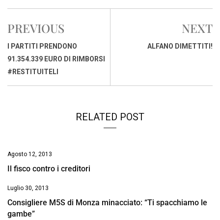
c
a
n
r
a
p
i
e
t
k
e
i
y
n
PREVIOUS
NEXT
b
s
e
a
l
L
t
o
A
d
d
i
I PARTITI PRENDONO
ALFANO DIMETTITI!
o
p
I
s
n
91.354.339 EURO DI RIMBORSI
k
p
n
k
#RESTITUITELI
RELATED POST
Agosto 12, 2013
Il fisco contro i creditori
Luglio 30, 2013
Consigliere M5S di Monza minacciato: “Ti spacchiamo le
gambe”