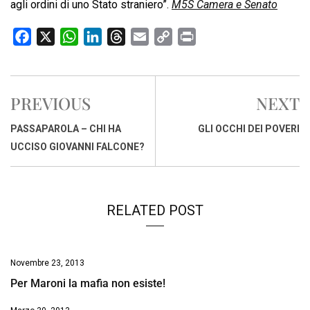
agli ordini di uno Stato straniero”.
M5S Camera e Senato
F
X
W
L
T
E
C
P
a
h
i
h
m
o
r
c
a
n
r
a
p
i
e
t
k
e
i
y
n
PREVIOUS
NEXT
b
s
e
a
l
L
t
o
A
d
d
i
PASSAPAROLA – CHI HA
GLI OCCHI DEI POVERI
o
p
I
s
n
UCCISO GIOVANNI FALCONE?
k
p
n
k
RELATED POST
Novembre 23, 2013
Per Maroni la mafia non esiste!