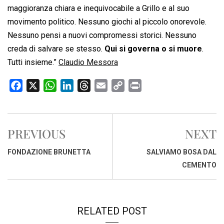
maggioranza chiara e inequivocabile a Grillo e al suo
movimento politico. Nessuno giochi al piccolo onorevole.
Nessuno pensi a nuovi compromessi storici. Nessuno
creda di salvare se stesso.
Qui si governa o si muore
.
Tutti insieme.”
Claudio Messora
F
X
W
L
T
E
C
P
a
h
i
h
m
o
r
c
a
n
r
a
p
i
e
t
k
e
i
y
n
PREVIOUS
NEXT
b
s
e
a
l
L
t
o
A
d
d
i
FONDAZIONE BRUNETTA
SALVIAMO BOSA DAL
o
p
I
s
n
CEMENTO
k
p
n
k
RELATED POST