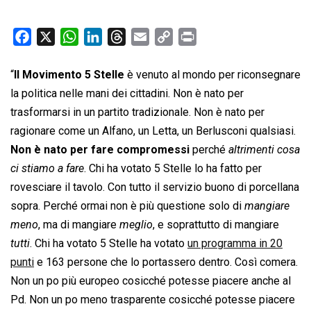
F
X
W
L
T
E
C
P
a
h
i
h
m
o
r
c
a
n
r
a
p
i
“
Il Movimento 5 Stelle
è venuto al mondo per riconsegnare
e
t
k
e
i
y
n
la politica nelle mani dei cittadini. Non è nato per
b
s
e
a
l
L
t
trasformarsi in un partito tradizionale. Non è nato per
o
A
d
d
i
ragionare come un Alfano, un Letta, un Berlusconi qualsiasi.
o
p
I
s
n
Non è nato per fare compromessi
perché 
altrimenti cosa
k
p
n
k
ci stiamo a fare
. Chi ha votato 5 Stelle lo ha fatto per
rovesciare il tavolo. Con tutto il servizio buono di porcellana
sopra. Perché ormai non è più questione solo di 
mangiare
meno
, ma di mangiare 
meglio
, e soprattutto di mangiare
tutti
. Chi ha votato 5 Stelle ha votato
un programma in 20
punti
e 163 persone che lo portassero dentro. Così comera.
Non un po più europeo cosicché potesse piacere anche al
Pd. Non un po meno trasparente cosicché potesse piacere