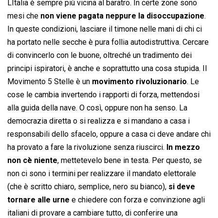
LItalia è sempre più vicina al baratro. In certe zone sono
mesi che
non viene pagata neppure la disoccupazione
.
In queste condizioni, lasciare il timone nelle mani di chi ci
ha portato nelle secche è pura follia autodistruttiva. Cercare
di convincerlo con le buone, oltreché un tradimento dei
principi ispiratori, è anche e soprattutto una cosa stupida. Il
Movimento 5 Stelle è un
movimento rivoluzionario
. Le
cose le cambia invertendo i rapporti di forza, mettendosi
alla guida della nave. O così, oppure non ha senso. La
democrazia diretta o si realizza e si mandano a casa i
responsabili dello sfacelo, oppure a casa ci deve andare chi
ha provato a fare la rivoluzione senza riuscirci.
In mezzo
non cè niente
, mettetevelo bene in testa. Per questo, se
non ci sono i termini per realizzare il mandato elettorale
(che è scritto chiaro, semplice, nero su bianco),
si deve
tornare alle urne
e chiedere con forza e convinzione agli
italiani di provare a cambiare tutto, di conferire una