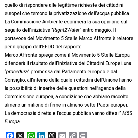
quello di rispondere alle legittime richieste dei cittadini
europei che temono la privatizzazione dell’acqua pubblica.
La
Commissione Ambiente
esprimerà la sua opinione sul
seguito dell’iniziativa “
Right2Water
” entro maggio. Il
portavoce del Movimento 5 Stelle Marco Affronte è relatore
per il gruppo dell’EFDD del rapporto
Marco Affronte spiega come il Movimento 5 Stelle Europa
difenderà il risultato dell’Iniziativa dei Cittadini Europei, una
“
procedura
” promossa dal Parlamento europeo e dal
Consiglio, all’interno della quale i cittadini dell’Unione hanno
la possibilità di inserire delle questioni nell’agenda della
Commissione europea, a condizione che abbiano raccolto
almeno un milione di firme in almeno sette Paesi europei.
La democrazia diretta e l’acqua pubblica vanno difesi.”
M5S
Europa
F
X
W
L
T
E
C
P