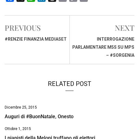
a
h
i
h
m
o
r
c
a
n
r
a
p
i
e
t
k
e
i
y
n
PREVIOUS
NEXT
b
s
e
a
l
L
t
o
A
d
d
i
#RENZIE FINANZIA MEDIASET
INTERROGAZIONE
o
p
I
s
n
PARLAMENTARE M5S SU MPS
k
p
n
k
– #SORGENIA
RELATED POST
Dicembre 25, 2015
Auguri di #BuonNatale, Onesto
Ottobre 1, 2015
I pianisti della Meloni truffano gli elettori