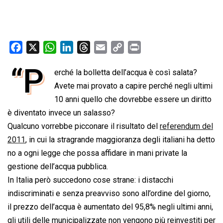
F
X
W
L
T
E
C
P
a
h
i
h
m
o
r
“P
erché la bolletta dell’acqua è così salata?
c
a
n
r
a
p
i
e
Avete mai provato a capire perché negli ultimi
t
k
e
i
y
n
b
s
e
a
l
L
t
10 anni quello che dovrebbe essere un diritto
o
A
d
d
i
è diventato invece un salasso?
o
p
I
s
n
Qualcuno vorrebbe picconare il risultato del
referendum del
k
p
n
k
2011
, in cui la stragrande maggioranza degli italiani ha detto
no a ogni legge che possa affidare in mani private la
gestione dell’acqua pubblica.
In Italia però succedono cose strane: i distacchi
indiscriminati e senza preavviso sono all’ordine del giorno,
il prezzo dell’acqua è aumentato del 95,8% negli ultimi anni,
gli utili delle municipalizzate non vengono più reinvestiti per